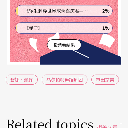
会到各地的旧衣市场去收购三〇或五〇年代的旧
2%
《转生到异世界成为嘉庆君—发现我的祖先是诈骗集团!?》
衣，同样地，也由她来挑选。
1%
《赤子》
一九八二年，她改变创作方式，藉著她的编舞融合
舞者的即兴动作去完成一部作品。
投票看结果
平时，碧娜脸上总是挂著一副冷酷的表情，但有时
候也会表现她的人情味。前年，我生女儿时难产。
那时，碧娜是第一个来慰问我的人。大体说来，我
碧娜．鲍许
乌尔帕特舞蹈剧团
市田京美
感到碧娜严格得像鬼一样，因而一些人常问我，加
入舞团的原因。但我想来想去，碧娜，除了做为一
个编舞家之外，竟然想不出她更适合做什么。
Related topics
相关文章