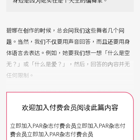
身边是因为她实在是个天生的编舞家。
碧娜在创作的时候，总会问我们这些舞者几个问
题。当然，我们不仅要用声音回答，而且还要用身
体语言去表达。例如，她要我们想一想「什么是空
无？」或「什么是爱？」，然后，回答的内容并无
任何限制。
此外，我们这些团员来自世界各国，具有不同的文
化背景。有一次，她问我们：「红色是什么？」，
欢迎加入付费会员阅读此篇内容
而每个人会有不同的答案，这时自身的文化渊源就
立即加入PAR杂志付费会员立即加入PAR杂志付
显现出来。碧娜似乎对这种文化差异颇感兴趣。每
费会员立即加入PAR杂志付费会员
当她想听听答案，就会走到我们这一排舞者的中