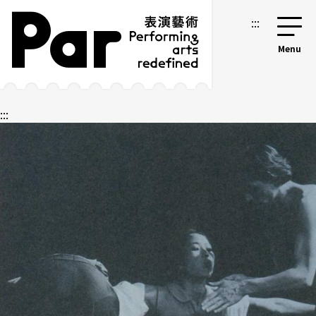
跳到主要内容区块
网站导览
:::
:::