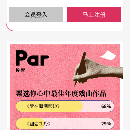
央，面对大家。我们拥有不同的国籍，但透过这些
会员登入
马上注册
回答，三个月下来彼此竟然还可以沟通起来。
虽然进入乌尔帕特舞团已经有十五年，但不免会感
到自己仍未达到炉火纯靑的地步。偶而，碧娜会问
一些如「妳悲伤的时候，会有什么表情？」或「你
高兴的时候，会有什么样表情？」的问题。记得从
投票
过去到现在我们被问了好多次，而十年前跟现在的
回答完全不一样。目前，我可以将这些内容编写成
票选你心中最佳年度戏曲作品
故事来发表。
68%
《梦在海潮那边》
在碧娜的作品中，音乐创作者经常会到图书馆去搜
29%
《幽恋牡丹》
集古代民谣，然后再由她挑选；而负责服装的人则