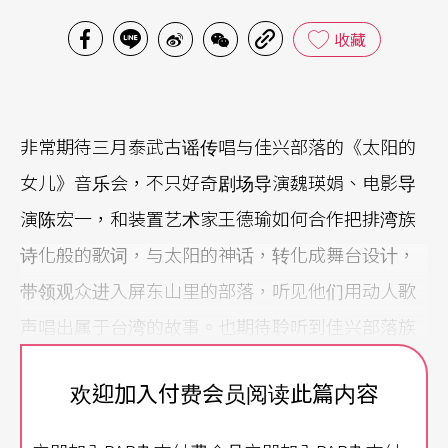
收藏
非常期待三月泰武古谣传唱与佳兴部落的《太阳的
女儿》音乐会，不只好奇剧场导演魏瑛娟、电影导
演陈宏一，和装置艺术家王德瑜如何合作把排湾族
诗化般的歌词，与太阳的神话，转化成舞台设计，
带领观众进入屏东山里的部落，听见他们用动人歌
声唱出属于台湾的故事。也期待聆听到佳兴部落族
人与享誉国际的泰武国小学生们，合唱或一搭一
欢迎加入付费会员阅读此篇内容
唱，唱出他们的传统歌谣。音乐总监查马克．法拉
屋乐选择有别于过去原住民音乐表演的热闹形式，