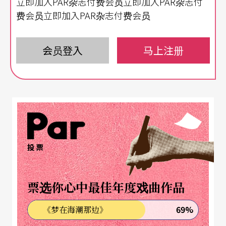
立即加入PAR杂志付费会员立即加入PAR杂志付
回到传统，以无伴奏，用人声细致分部，让聆听者
费会员立即加入PAR杂志付费会员
听见排湾族唱给土地的心。因为无伴奏，我们的心
灵将更容易被触动，在和谐的歌声中，找到安静的
会员登入
马上注册
力量，妥善安放我们急躁的灵魂。查马克．法拉屋
乐说，排湾族的歌谣是分享的歌谣，快乐时分享一
点快乐，难过时也用歌声一起分担。这是多美的世
界啊！
投票
票选你心中最佳年度戏曲作品
69%
《梦在海潮那边》