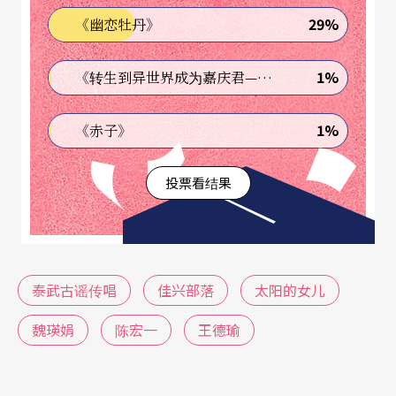
29%
《幽恋牡丹》
1%
《转生到异世界成为嘉庆君—发现我的祖先是诈骗集团!?》
1%
《赤子》
投票看结果
泰武古谣传唱
佳兴部落
太阳的女儿
魏瑛娟
陈宏一
王德瑜