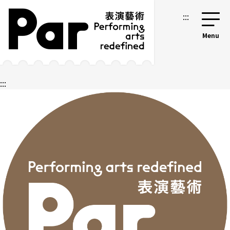
跳到主要内容区块
网站导览
:::
:::