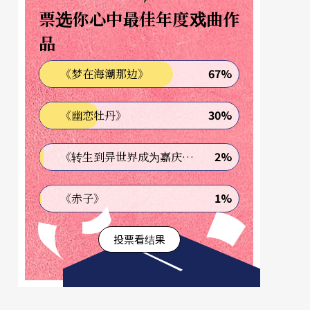
票选你心中最佳年度戏曲作
品
67%
《梦在海潮那边》
30%
《幽恋牡丹》
2%
《转生到异世界成为嘉庆君—发现我的祖先是诈骗集团!?》
1%
《赤子》
投票看结果