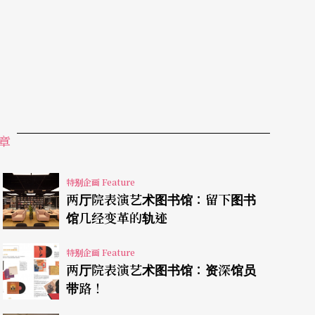
，图书馆是实体资料的汇集空间。一旦数位化成为
发展。
义的「图书馆」。在近年已经看到愈来愈多美术馆
，也可以一睹真迹。虽然是透过平面萤幕，不能呈
间不受限制，这点甚至还胜过到现场排队人挤人。
章
更能与世人分享典藏的人类瑰宝，也更扩大了其影
特别企画 Feature
两厅院表演艺术图书馆：留下图书
馆几经变革的轨迹
透过网路转播现场演出或节目录影了。
特别企画 Feature
的技术门槛较低，但因为涉及版权，未必能迳自上
两厅院表演艺术图书馆：资深馆员
数位化是为了让资料的保存与使用变得更便利，而
带路！
数位化是为了让图书馆成为平台，串联整合其他图