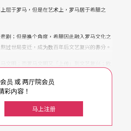
事上屈于罗马，但是在艺术上，罗马居于希腊之
个悲剧；但是换个角度，希腊因此融入罗马文化之
，熬过世局变迁，成为数百年后文艺复兴的养分。
罗马文明；而罗马文明又「上传」到文艺复兴；欧
罗文明「上传」到世界各地。
费会员 或 两厅院会员
精彩内容！
芜存菁。其实在创作制作的阶段，芜杂的讯息已经
作品。图书馆也是经过一番拣选，上传到实体空
马上注册
的高下。
就会比较清楚，在一个数位时代，图书馆如何抓稳