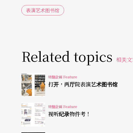
发展方向，如何看待实体空间的功能。在以往
表演艺术图书馆
可能，这股「上传」的惯性必然会往这个方向
博物馆、美术馆，甚至音乐厅、歌剧院也是广
将馆藏做高解析度的扫瞄，参观者不必到现场
Related topics
现三维的笔触，但是以其细微的程度、观赏时
相关文
美术馆或许因此减少了到馆参观的人数，但是
响力。
特别企画 Feature
打开，两厅院表演艺术图书馆
更别说许多表演艺术场馆在疫情肆虐的期间，
特别企画 Feature
图书馆的资料虽然以静态文字居多，线上检阅
视听纪录物件考！
传。但是，「资料活化」的大原则是不变的。
不是锁死资料，把馆藏送到不见天日的角落。