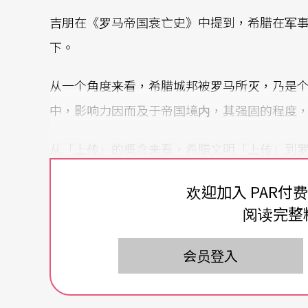
吉朋在《罗马帝国衰亡史》中提到，希腊在军
下。
从一个角度来看，希腊城邦被罗马所灭，乃是
中，影响力因而及于帝国境内，其强固的程度
从「上传」的概念来看，希腊文明「上传」到
洲文明经过文艺复兴所锻炼出的优势，又把希
欢迎加入 PAR付
阅读完整
一个资料要「上传」，必须经过整理，经过去
经过创作者或传递者的拣选，才能「上传」为
会员登入
间，人们可以从拣选的质与量，来判定图书馆
如果把图书馆放在这一连串「上传」的过程，