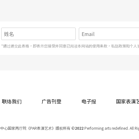
*通过递交此表格，即表示您接受并同意已阅读本网站的使用条款，私隐政策和个人
联络我们
广告刊登
电子报
国家表演
中心国家两厅院《PAR表演艺术》版权所有
©
2022
Performing arts redefined. All R
统一编号 Tax Id number 00973926