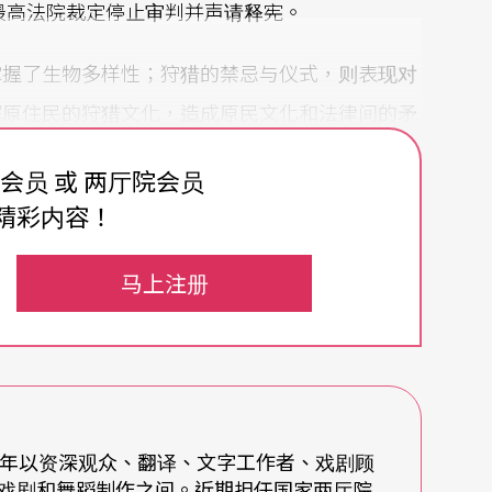
年最高法院裁定停止审判并声请释宪。
掌握了生物多样性；狩猎的禁忌与仪式，则表现对
解原住民的狩猎文化，造成原民文化和法律间的矛
费会员 或 两厅院会员
精彩内容！
应议题的能力跟社群媒体的操作有关，议题容易跟
太阳花学运以来持续至今的状态。创作者对议题的
马上注册
深度，也还未能探索如同王光禄事件、花莲亚泥矿
情境下彼此相干，属于台湾南岛文化生态面、复杂
0年以资深观众、翻译、文字工作者、戏剧顾
戏剧和舞蹈制作之间。近期担任国家两厅院