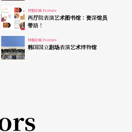
用的语言与创作的影响，讨论议题的方式处于非深
特别企画 Feature
两厅院表演艺术图书馆：资深馆员
情绪的素描、身分政治的认同，却让剧场「文学语
带路！
特别企画 Feature
哉？！》
（2014）用掌中戏迷人的叙事，谈传统艺
韩国国立剧场表演艺术博物馆
秘。吴朋奉是说书人，将现实中学运的无助和虚无
观点置入鬼故事的情境中，非常聪明，恰好就在
伤的幽魂正在远去，那哀伤自有其力量。
ors
多半是政治导向，忽视了土地中层层叠叠的历史关
杀人、学运、都更、白色恐怖的作品，但几乎无法