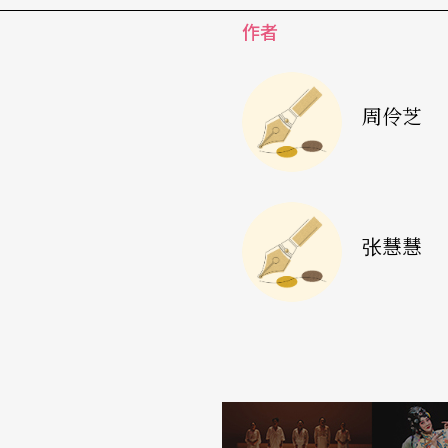
处理远离都市的边缘地带，但这些边缘地带其
作者
市化问题。
从这个角度来看，所以我会想特别提出原住民传
周伶芝
落都是在模糊、断裂的记忆中被重建的。若在
的文明身体是我们所未能见到的？对我来说，TA
尼艾可舞团《哭泣贾伊洛洛》
（2013）与
《Bal
品的编创与空间概念，读到原住民如何面对这
张慧慧
补，而是把伤口拨开来，让观者看见。
而在人类世的脉络中，苏文琪近年的3个作品是
宇宙、能量、全球暖化⋯⋯这些探索非常难得