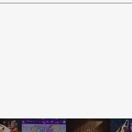
实影响台湾社会的整体结构，比如亚泥就涉及了都
统领域、狩猎权事件——我们要承认，现有的部
剧场中，有多种文明身体的时刻，是否有另外一种
I身体剧场
《寻，山里的祖居所》
（2017）与
印
abala》
（2016）就是重要指标。我从这两件作
种全球化推挤边缘地带的断裂感，但他们不是修
台湾极少数处理相关议题的表演艺术创作，思考
。