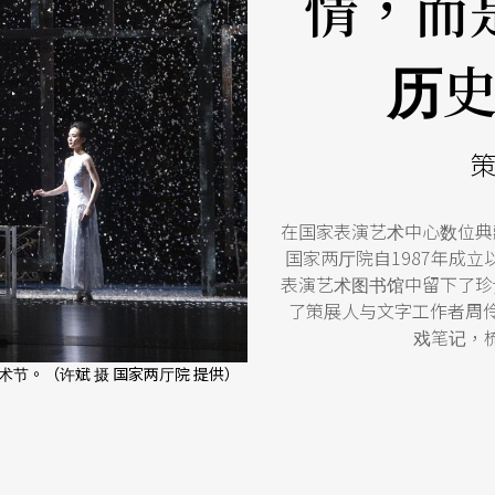
情，而
历
策
在国家表演艺术中心数位典
国家两厅院自1987年成立
表演艺术图书馆中留下了珍
了策展人与文字工作者周
戏笔记，
节。（许斌 摄 国家两厅院 提供）