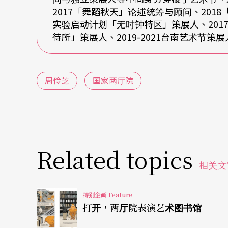
关于历史伤痕、转型正义的处理，2013年的
2017「舞蹈秋天」论述统筹与顾问、2018
与
《伊莎贝拉的房间》
，让我印象深刻。
实验启动计划「无时钟特区」策展人、2017
待所」策展人、2019-2021台南艺术节策
《沉没的红》是独角戏，描述主角童年时于二
之不可能与无法遗忘」反省帝国、殖民地、战
周伶芝
国家两厅院
的一生，将欧洲的历史浓缩进一个房间，让身
诠释物件，就是身体去诠释历史——这太厉害了
言」，而是「文学语言」，去处理如此困难的
Related topics
社群世代的议题取向，媒体语言操练的危险
相关文
我想进一步谈谈「媒体语言」与「文学语言」
特别企画 Feature
近年，我们可以清楚看见议题取向如何左右创
打开，两厅院表演艺术图书馆
群日常化的现象有关，剧场新世代培养出对议