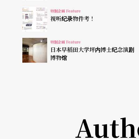
剧场、参与剧场的形式，可见社群媒体对其使
特别企画 Feature
视听纪录物件考！
度辩论的状态，这是「媒体语言」，快速取得
言」的诗意、辩证关系消失了。
特别企画 Feature
值得一提的是，学运期间，有
《聊斋─聊什么
日本早稻田大学坪内博士纪念演剧
博物馆
术的困境，恰如其分地表达聊斋中的鬼魅与神
感，连结到剧中掌中戏的凋零——王嘉明将这些
那慷慨激昂的历史时刻中，让我们看见一缕哀
潜入层叠的历史网络中，拨开伤口
Auth
在这样的脉络中，我们处理生态、土地的问题
系。目前，台湾表演艺术创作者有处理无差别