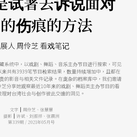
是试著去诉说面对
史的伤痕的方法
展人 周伶芝 看戏笔记
藏系统中，以戏剧、舞蹈、音乐主办节目进行搜索，可见
以来共有3939笔节目检索结果，数量持续增加中，且都在
贵的影音与相关文件记录。在庞杂的档案库中，我们邀请
伶芝分享她观察最近10年来的戏剧、舞蹈类主办节目的看
梳理对台湾社会与创作彼此交缠的洞见。
|
文字
周伶芝
、
张慧慧
|
摄影
许斌
、
刘振祥
、
张震洲
第339期 / 2021年05月号