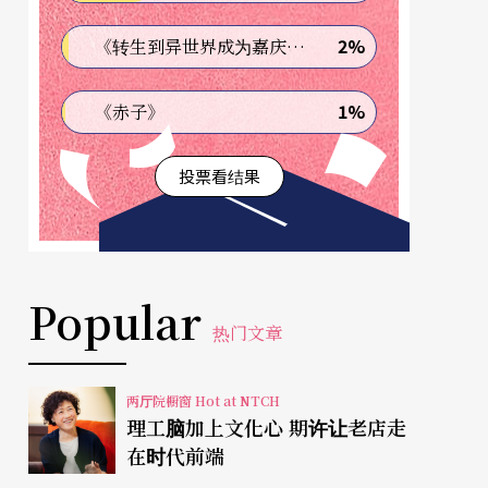
2%
《转生到异世界成为嘉庆君—发现我的祖先是诈骗集团!?》
1%
《赤子》
投票看结果
Popular
热门文章
两厅院橱窗 Hot at NTCH
理工脑加上文化心 期许让老店走
在时代前端