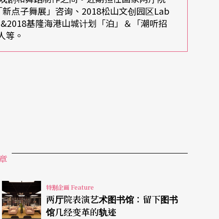
两厅院世界之窗「非常比利时」系列中
《沉没的红》
「新点子舞展」咨询、2018松山文创园区Lab
&2018基隆海港山城计划「泊」＆「潮听招
展人等。
战期间，在印尼日军女子战俘营的经验，以「记忆
争的关系；《伊莎贝拉的房间》则用一名年老女子
体与物件产生新的连结，物件本身是历史，当身体
，非常有力量，艺术家运用的并非「媒体语
辩证。
章
的差异。
特别企画 Feature
作趋势，这与学运、无差别杀人等事件后，网路社
两厅院表演艺术图书馆：留下图书
馆几经变革的轨迹
题即时反应的能力，包含多媒体的运用，趋向纪录