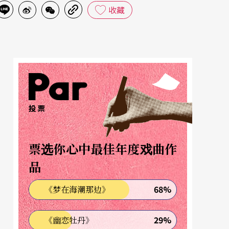
收藏
投票
票选你心中最佳年度戏曲作
品
68%
《梦在海潮那边》
29%
《幽恋牡丹》