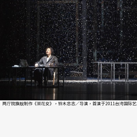
两厅院旗舰制作《茶花女》，铃木忠志／导演，首演于2011台湾国际艺术