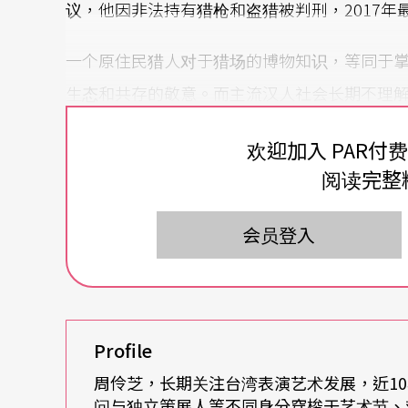
议，他因非法持有猎枪和盗猎被判刑，2017
一个原住民猎人对于猎场的博物知识，等同于
生态和共存的敬意。而主流汉人社会长期不理
盾与断层。
欢迎加入 PAR付
阅读完整
回到表演艺术来看，现阶段可观察到创作者反
著政策走，比如多元成家、转型正义⋯⋯这是
会员登入
反应能力很快，但尚未发展出持续追踪结构的
场、土地生态流失、气候变迁等在「人类世」
的文化与历史传统的伤痕。
Profile
跳脱单一观点，用身体诠释历史
周伶芝，长期关注台湾表演艺术发展，近1
问与独立策展人等不同身分穿梭于艺术节、