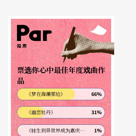
投票
票选你心中最佳年度戏曲作
品
66%
《梦在海潮那边》
31%
《幽恋牡丹》
1%
《转生到异世界成为嘉庆君—发现我的祖先是诈骗集团!?》