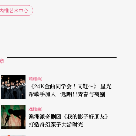
内惟艺术中心
章
戏剧(曲)
《24K金曲同学会！同鞋～》 星光
帮歌手加入一起唱出青春与离别
戏剧(曲)
澳洲派奇剧团《我的影子好朋友》
打造奇幻亲子共游时光