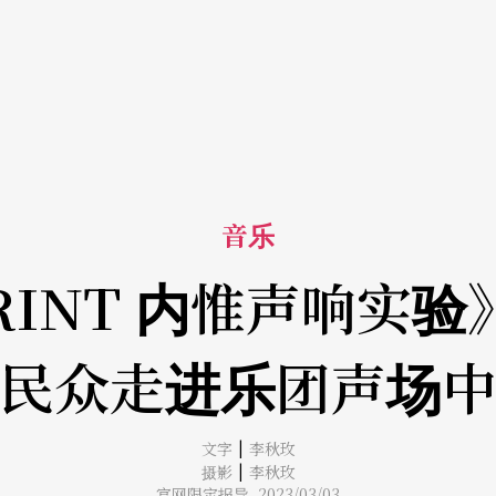
音乐
RINT 内惟声响实验
民众走进乐团声场
|
文字
李秋玫
|
摄影
李秋玫
官网限定报导 2023/03/03