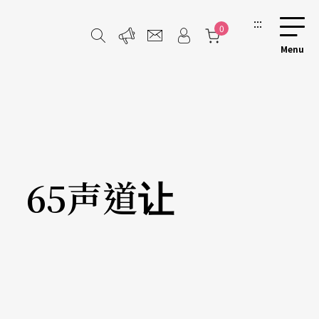
:::
0
》 65声道让
中