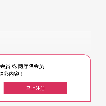
费会员 或 两厅院会员
精彩内容！
马上注册