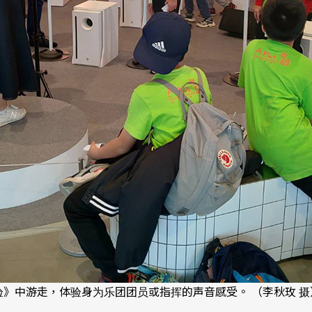
响实验》中游走，体验身为乐团团员或指挥的声音感受。 （李秋玫 摄