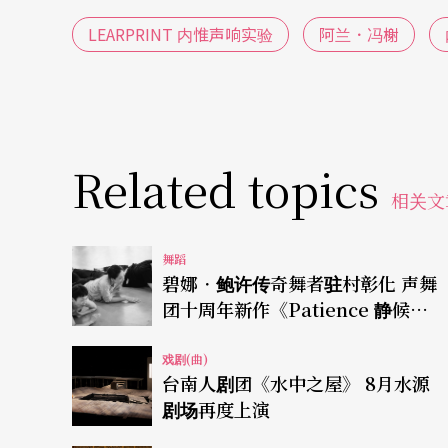
LEARPRINT 内惟声响实验
阿兰．冯榭
Related topics
相关文
舞蹈
碧娜．鲍许传奇舞者驻村彰化 声舞
团十周年新作《Patience 静候》
谷仓登场
戏剧(曲)
台南人剧团《水中之屋》 8月水源
剧场再度上演