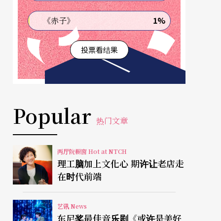
1%
《赤子》
投票看结果
Popular
热门文章
两厅院橱窗 Hot at NTCH
理工脑加上文化心 期许让老店走
在时代前端
艺讯 News
东尼奖最佳音乐剧《或许是美好