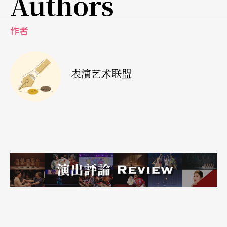
Authors
资源消耗。
作者
6. 作出改变的因素
剧场并不是唯一面临变化的人。地球上的每一个人
表演艺术联盟
都受到气候紧急情况的影响，我们所做的一切都将
因此而改变——包括艺术创作。我们所做的改变对于
我们作为个人和社群的工作方式可能具有压倒性的
积极影响。
* 更多协作和开放的工作方式可以消除等级制度，
并在为制作节目做出贡献的众多人才之间培养尊
重。
* 永续性将我们的重点从资源转移到人身上。