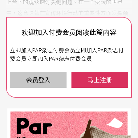
上台下的观众探讨关键问题。在一个变暖的世界
中，这意味著在宣传环境行动的重要性方面发挥领
导作用，无论是通过我们专案的内容还是分享我们
欢迎加入付费会员阅读此篇内容
的实践。」——Staging Change，2019
立即加入PAR杂志付费会员立即加入PAR杂志付
气候危机是对我们的安全、公平和繁荣的直接威
费会员立即加入PAR杂志付费会员
胁。我们迫切需要限制碳排放，减少生物多样性的
破坏；并在此过程中实现公正的过渡，使人们、地
会员登入
马上注册
方和社群得到支持，并保护弱势群体。剧场不能单
独解决气候危机，但它可以在解决这个问题上发挥
紧迫的作用。戏场可以质疑和挑战、挑衅、娱乐和
惊喜。它可以反映几代人面对令人眼花缭乱、令人
恐惧的变化时代的当务之急。但要做到这一点，剧