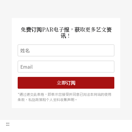
* 在当地工作可以重新将剧场工作者与他们的社群
联系起来，并使剧场更容易获得。
免费订阅PAR电子报，获取更多艺文资
讯！
* 倾听新的声音意味著包括更多不同的剧场工作
者，他们将为挑战带来新的视角。
本指南建立在自由工作者、建筑、专家和组织的专
业知识之上。剧场工作者共同为绿皮书带来的合作
立即订阅
和相互尊重是永续工作的关键——在任何意义上都是
*通过递交此表格，即表示您接受并同意已阅读本网站的使用
条款，私隐政策和个人资料收集声明。
如此。
:::