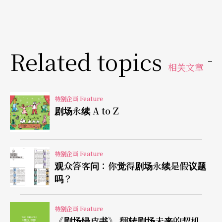
纵观其历史，剧场展现出非凡的重塑能力。未来几
年不应被视为限制，而应被视为对充满活力、创造
性与变革的邀请。
Related topics
4. 《剧场绿皮书》范畴
相关文章
本书分为3个部分。 共同为剧场提供清晰、实用和
特别企画 Feature
剧场永续 A to Z
详细的永续发展指南。
1. 永续制作
特别企画 Feature
2. 永续场馆
观众答客问：你觉得剧场永续是假议题
3. 永续营运
吗？
5. 永续展演
特别企画 Feature
《剧场绿皮书》 翻转剧场未来的契机