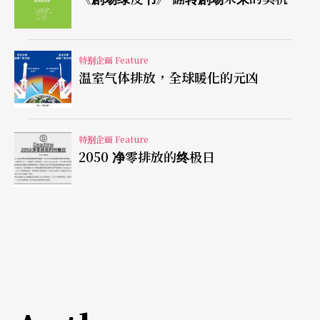
展演对地球具有影响，不仅使用能源和材料，需要
运输，并会产生废物并使用有害化学物质。《剧场
特别企画 Feature
绿皮书》说明了如何减少这种影响，向参与制作链
温室气体排放，全球暖化的元凶
的每个人提供各工作岗位的做法、如何改变以更永
续的方式制作节目。它介绍了剧场工作者现在可以
采取的行动，以及随著专业知识的增长和绿色基础
特别企画 Feature
2050 净零排放的终极日
设施的发展将迅速采取的行动。
本指南专为各种类型和规模的剧场制作而设计。
小型演出可能涉及较小的团队和较少的资源，但永
续发展的原则是相同的：以更少的资源创造更多、
更紧密地合作、关注人而不是对象、用创造力代替