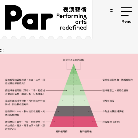
跳到主要内容区块
网站导览
:::
:::