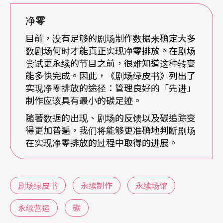
料来实现这一转变。本指南建立在他们的专业知识
净零
之上。剧场中的每个人都通过尽可能创造性地扩展
目前，没有足够的剧场制作数据来确定大多
数剧场何时才能真正实现净零排放。在剧场
资源来开始他们的职业生涯，所有剧场工作者都是
尝试更永续的节目之前，很难知道这种转变
永续发展方面的专家。面对应对气候紧急情况的挑
能多快完成。因此，《剧场绿皮书》列出了
实现净零排放的途径：管理良好的「先进」
战，剧场已经带来了足智多谋、活力和创造力。
制作应该具有最小的碳足迹。
3. 一个创造性的机会
随著数据的出现、剧场的反馈以及碳追踪变
得更加普遍，我们将能够更准确地判断剧场
在实现净零排放的过程中取得的进展。
气候危机不仅仅是一个需要克服的挑战。改变制作
剧场的规范是激发创意机会的时刻。
剧场绿皮书
永续制作
永续场馆
还没有人知道在气候紧急情况下制作的节目会是什
么样子。剧场工作者将逐个专案地回答这个问题。
永续营运
碳