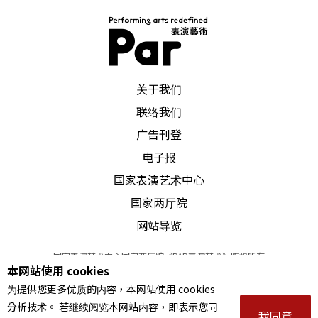
PAR 表演艺术杂志
关于我们
联络我们
广告刊登
电子报
国家表演艺术中心
国家两厅院
网站导览
国家表演艺术中心国家两厅院《PAR表演艺术》版权所有
本网站使用 cookies
©
2022
Performing arts redefined. All Rights Reserved
为提供您更多优质的内容，本网站使用 cookies
统一编号 Tax Id number 00973926
分析技术。 若继续阅览本网站内容，即表示您同
本站所提供相关演出资讯，如有异动应以主办单位公告为准。
我同意