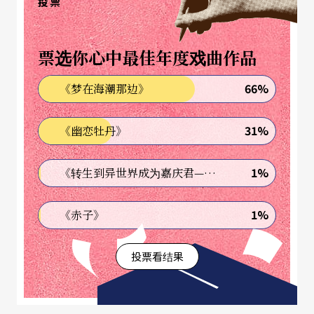
投票
场本身需要改变。我们需要能够以负责任和永续的
方式开展工作。自由工作者、剧院、制作人和团队
票选你心中最佳年度戏曲作品
都需要一个单一的、共享的标准来工作。 因此，需
要剧场绿皮书。
66%
《梦在海潮那边》
2. 一个迈向永续的明确路径
31%
《幽恋牡丹》
《剧场绿皮书》为剧场提供了一条通往永续发展的
1%
《转生到异世界成为嘉庆君—发现我的祖先是诈骗集团!?》
道路。它建立在剧场工作者和永续发展先驱（如 Jul
ie‘s Bicycle、Creative Carbon Scotland、SiPA、
1%
《赤子》
Ecostage等）多年的工作基础之上。它描绘了通往
投票看结果
低碳和低浪费、重视人并为更永续的社会做出贡献
的剧场制作方式的旅程。剧场工作者已经开始通过
再利用和回收利用、改用低能耗设备和研究替代材