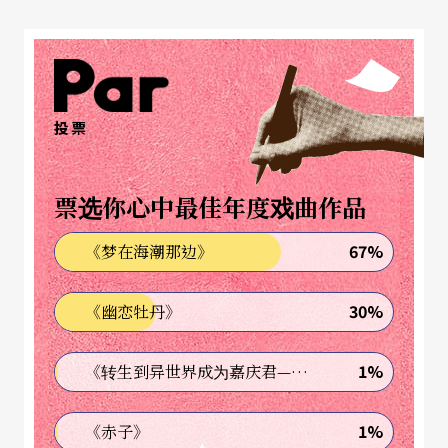
投票
票选你心中最佳年度戏曲作品
67%
《梦在海潮那边》
30%
《幽恋牡丹》
1%
《转生到异世界成为嘉庆君—发现我的祖先是诈骗集团!?》
1%
《赤子》