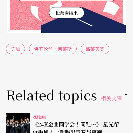
投票看结果
陈涵
佛罗伦丝．普莱斯
葛莱美奖
Related topics
相关文章
戏剧(曲)
《24K金曲同学会！同鞋～》 星光帮
歌手加入一起唱出青春与离别