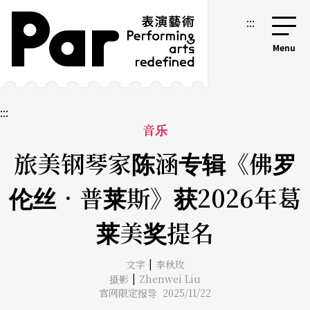
跳到主要内容区块
网站导览
:::
:::
音乐
旅美钢琴家陈涵专辑《佛罗
伦丝．普莱斯》获2026年葛
莱美奖提名
|
文字
李秋玫
|
摄影
Zhenwei Liu
官网限定报导 2025/11/22