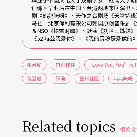
毕业于中国文化大学戏剧学系，就读大学期
训练。毕业后在中国、台湾两地来回演出。
剧《妈妈咪呀》、天作之合剧场《天堂边缘
马社／北京保利有限公司韩国原创音乐剧《
＆NSO《快雪时晴》、跃演《劝世三姊妹
《52 赫兹我爱你》、《我的灵魂是爱做的
张芳瑜
岚创作体
I Love You, You’re 
曾慧诚
跃演
喜乐社区
妈妈咪呀
Related topics
相关文