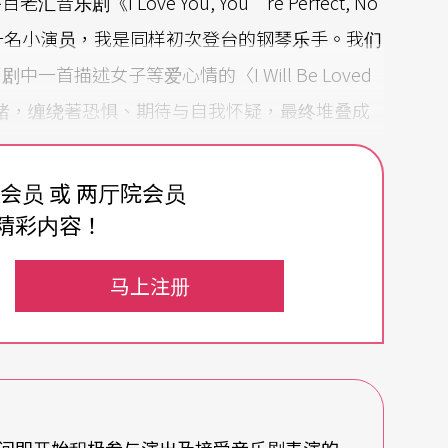
汇音乐剧《I Love You, You’re Perfect, No
其中一名小演员，我是同样初次登台的钢琴乐手。我们
描述女子等爱心情的〈I Will Be Loved
的心绪，缠绕著恐惧、期待与自我怀疑，最终堆叠成
费会员 或 两厅院会员
，你唱歌都没在想，这样很好。」
精彩内容！
的技巧展现，反而毫无后顾之忧，跟著旋律指引
马上注册
共鸣。访问时提起这段往事，她说：「好怀念也好