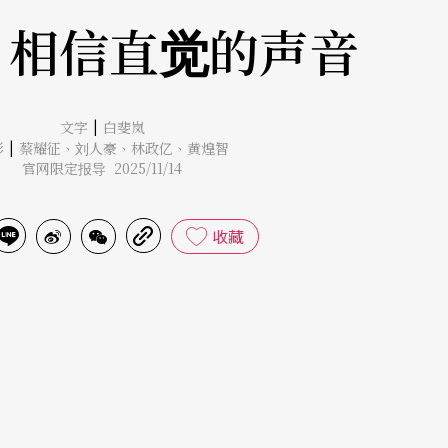
 相信直觉的声音
|
文字
白斐岚
|
影
蔡耀征
、
刘人豪
、
林政亿
、
黄煌智
官网限定报导 2025/11/14
收藏