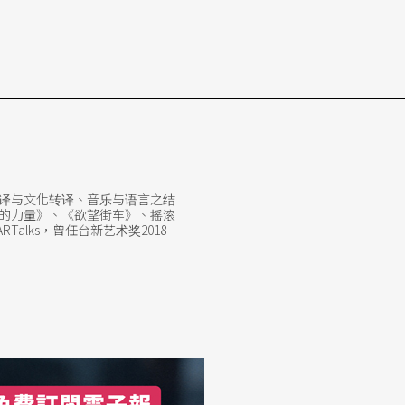
译与文化转译、音乐与语言之结
的力量》、《欲望街车》、摇滚
lks，曾任台新艺术奖2018-