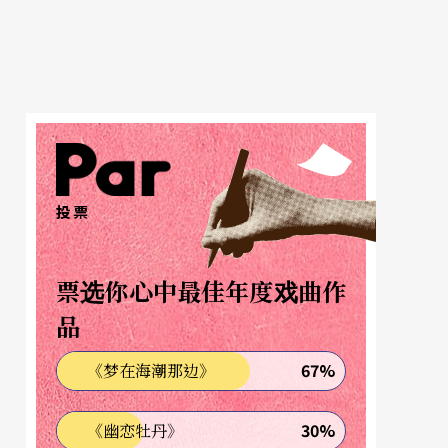
投票
票选你心中最佳年度戏曲作
品
67%
《梦在海潮那边》
30%
《幽恋牡丹》