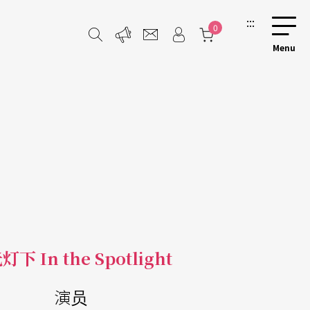
:::
0
下 In the Spotlight
演员