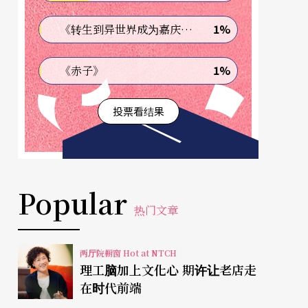
1%
《转生到异世界成为嘉庆君—发现我的祖先是诈骗集团!?》
1%
《赤子》
投票看结果
Popular
热门文章
两厅院橱窗 Hot at NTCH
理工脑加上文化心 期许让老店走
在时代前端