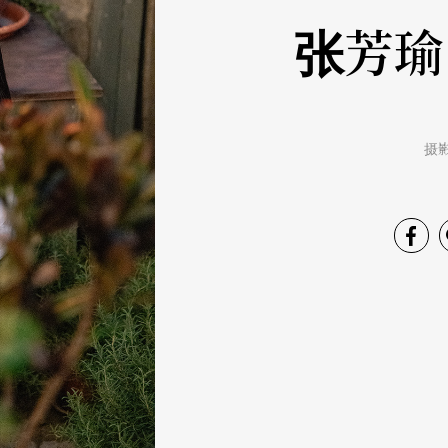
张芳瑜
摄