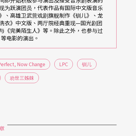
间即开始积极参与演出及接受音乐剧表演的
现为跃演团员，代表作品有国际中文版音乐
》、高雄卫武营戏剧旗舰制作《钏儿》、龙
洗衣》中文版、两厅院经典重现—国光剧团
》与《完美陌生人》等。除此之外，也参与过
》等电影的演出。
Perfect, Now Change
LPC
钏儿
劝世三姊妹
章