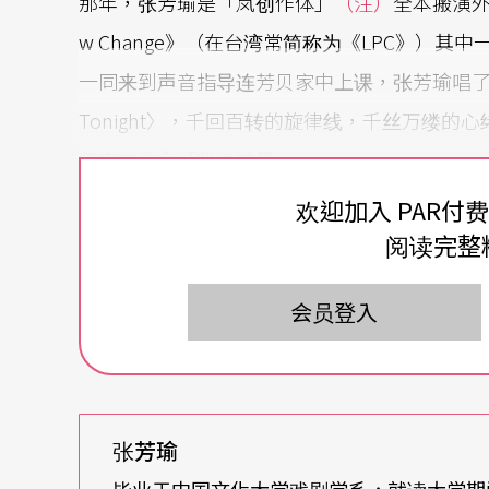
那年，张芳瑜是「岚创作体」
（
注
）
全本搬演外百老
w Change》（在台湾常简称为《LPC》）
一同来到声音指导连芳贝家中上课，张芳瑜唱了剧中一首
Tonight〉，千回百转的旋律线，千丝万缕
坚定的信念「我会被爱」。
欢迎加入 PAR付
最后的和弦余音落定，老师转头说：「张芳瑜
阅读完整
这是称赞——肯定张芳瑜不落入那些细微、纠结
会员登入
的方向，抛出自身与角色、旋律与声音的情感
羡慕喔，我现在都想很多耶！」
很难想像「想很多」的张芳瑜是什么样子。
张芳瑜