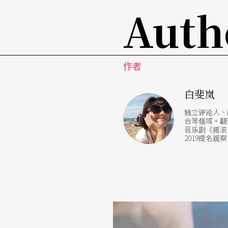
Auth
作者
白斐岚
独立评论人、
合等领域。翻
音乐剧《摇滚芭
2019提名