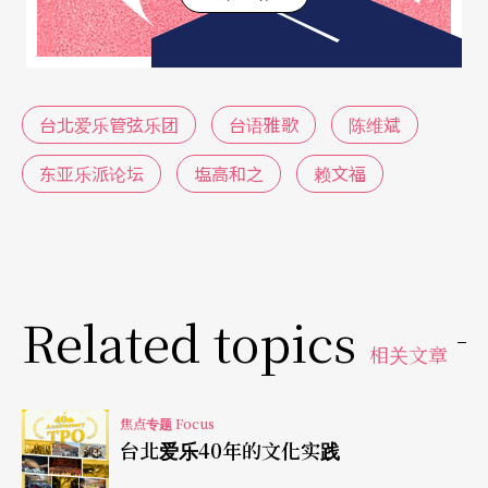
这稳定性的关键，在于天皇制度：「天皇周边的高
阶层人士会去学习雅乐、研究雅乐、欣赏雅乐。」
然而，琵琶的历史在镰仓时代（12世纪）迎来了革
台北爱乐管弦乐团
台语雅歌
陈维斌
命性的转捩点。随著《平家物语》的诞生，日本音
东亚乐派论坛
塩高和之
赖文福
乐出现了第一个完全本土化的作品。《平家物语》
的传播形式，不再是纯粹的书写，而是透过弹唱，
让琵琶艺术从原本的皇家专属，变为「一般国民可
以听到的艺术」。琵琶因此小型化，更易于携带。
Related topics
塩高和之总结，镰仓时代是包括茶道、花道在内，
相关文章
「现代的日本文化的起点」。
焦点专题 Focus
台北爱乐40年的文化实践
虽然江户时代琵琶一度因琉球传入的三味线普及而