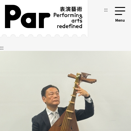
跳到主要内容区块
网站导览
:::
:::