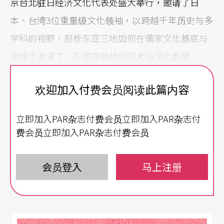
京台北驻日经济文化代表处盛大举行，邀请了日
本、台湾3位重量级文化领袖，以跨越千年历史与多
学科的视野，剖析东亚三地如何在儒家文化基底与
全球化浪潮下，形塑其独特的艺术与文化面貌。
3位讲者分别是日本萨摩琵琶演奏大师塩高和之、台
欢迎加入付费会员阅读此篇内容
语雅歌作词作曲家陈维斌，以及台北爱乐管弦乐团
立即加入PAR杂志付费会员立即加入PAR杂志付
创办人赖文福。他们从古老的乐器、濒危的语言，
费会员立即加入PAR杂志付费会员
到现代的古典乐发展，展开了一场关于文化记忆与
自我表述的深刻对谈。
会员登入
马上注册
第一讲：琵琶的千年传承——从皇室雅乐到国民叙事
诗