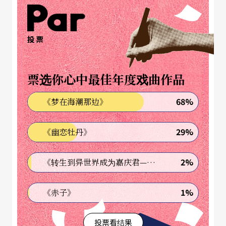
塩高和之一开场便透露了传统艺术家所面临的实际
挑战。他指著体积庞大的琵琶幽默地说：「为了要
投票
运这把琵琶，都要花两倍的价钱。」 这种不易搬运
的「现代日本琵琶」，承载了日本音乐上千年的声
票选你心中最佳年度戏曲作品
音史诗。
68%
《梦在海潮那边》
他首先追溯了日本音乐的源头——中国文化的输入。
早从飞鸟、奈良时代（西元6到8世纪）起，包括新
29%
《幽恋牡丹》
罗、百济、高丽、林邑等地的乐舞便已传入日本。
尤以雅乐的传入为关键。西元701年雅乐寮（歌舞
2%
《转生到异世界成为嘉庆君—发现我的祖先是诈骗集团!?》
司）的设立，被誉为当时的「国际音乐大学」，女
1%
《赤子》
性学员比例相当高。他强调，雅乐琵琶能够千年形
制不变，持续流传至今，在世界范围内极为罕见。
投票看结果