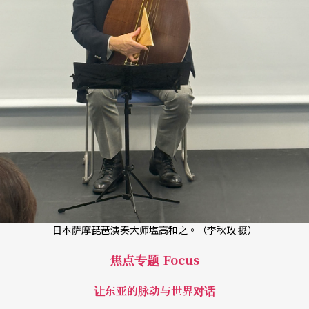
日本萨摩琵琶演奏大师塩高和之。（李秋玫 摄）
焦点专题 Focus
让东亚的脉动与世界对话