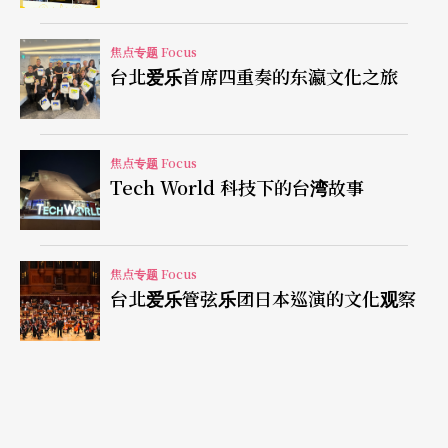
衰落，但在江户末期，萨摩地区（鹿儿岛）诞生了
新的萨摩琵琶弹唱形式，强调边弹边唱，将想要讲
焦点专题 Focus
述的故事表现出来。
台北爱乐首席四重奏的东瀛文化之旅
进入现代，琵琶在战后与军国主义的联想一度使其
焦点专题 Focus
衰退，但在1960年代末，鹤田锦史等大师开始将琵
Tech World 科技下的台湾故事
琶从歌唱伴奏转变为纯乐器演奏，并与武满彻合
作，走向国际。塩高和之为第一讲做出深刻的结
语：「仅模仿师父的技艺，传统会逐渐贫乏；唯有
焦点专题 Focus
台北爱乐管弦乐团日本巡演的文化观察
理解『师所见的世界』，内化其精神，才能真正承
继传统并创造新的文化。」