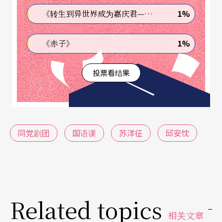
1%
《转生到异世界成为嘉庆君—发现我的祖先是诈骗集团!?》
1%
《赤子》
投票看结果
同党剧团
国语课
苏洋征
邱安忱
Related topics
相关文章