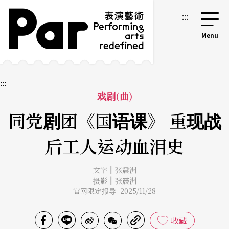
跳到主要内容区块
网站导览
:::
:::
戏剧(曲)
同党剧团《国语课》 重现战
后工人运动血泪史
|
文字
张震洲
|
摄影
张震洲
官网限定报导 2025/11/28
收藏