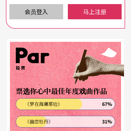
会员登入
马上注册
投票
票选你心中最佳年度戏曲作品
67%
《梦在海潮那边》
31%
《幽恋牡丹》