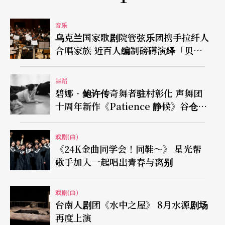
音乐
乌克兰国家歌剧院管弦乐团携手拉纤人
合唱家族 近百人编制磅礡演绎「贝
九」
舞蹈
碧娜．鲍许传奇舞者驻村彰化 声舞团
十周年新作《Patience 静候》谷仓登
场
戏剧(曲)
《24K金曲同学会！同鞋～》 星光帮
歌手加入一起唱出青春与离别
戏剧(曲)
台南人剧团《水中之屋》 8月水源剧场
再度上演