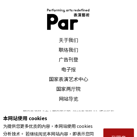
PAR 表演艺术杂志
关于我们
联络我们
广告刊登
电子报
国家表演艺术中心
国家两厅院
网站导览
国家表演艺术中心国家两厅院《PAR表演艺术》版权所有
本网站使用 cookies
©
2022
Performing arts redefined. All Rights Reserved
为提供您更多优质的内容，本网站使用 cookies
统一编号 Tax Id number 00973926
分析技术。 若继续阅览本网站内容，即表示您同
本站所提供相关演出资讯，如有异动应以主办单位公告为准。