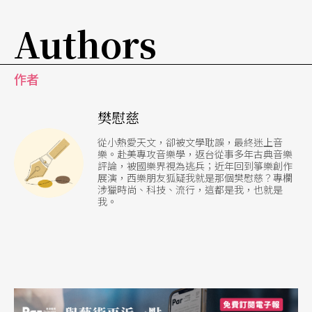
Authors
貝爾曼靑少年時期曾歷經二次大戰的洗禮，在德軍
炮火下，他隨音樂院師生攜眷撤往天寒地凍的山
作者
區，貝爾曼仍記得當時在煤油燈下戴著透空手套練
琴的滋味。日後他每每於富麗堂皇的演奏廳堂，面
樊慰慈
對錦衣玉食的觀衆，內心常不時地浮現少時到戰地
從小熱愛天文，卻被文學耽誤，最終迷上音
樂。赴美專攻音樂學，返台從事多年古典音樂
醫院慰勞演奏所見的傷患。貝爾曼謙卑地說：「我
評論，被國樂界視為逃兵；近年回到箏樂創作
展演，西樂朋友狐疑我就是那個樊慰慈？專欄
盡己所能，藉自己的藝術將喜樂帶給這些、或其他
涉獵時尚、科技、流行，這都是我，也就是
我。
任何聽衆。」或許是對生命有著深刻的體驗，他認
爲音樂並非生活的全部，在旅行演出途中，總愛四
處走走，參觀各地的博物館，見識不同的民情風
俗，他表示：「唯有通識，方能做一個好的音樂
家。」