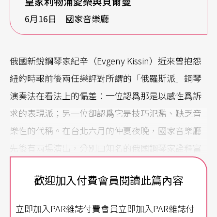
皇家利物浦愛樂與貝爾曼
6月16日 國家音樂廳
俄國新銳鋼琴家紀辛（Evgeny Kissin）近來曾抱怨
紐約時報前後兩任樂評對所謂的「俄羅斯派」鋼琴
演奏法在看法上的偏差：一位認爲那是以感性爲訴
求的表現派；另一位卻認爲它是技巧氾濫、缺乏音
樂性的代稱。在台北六月的仲夏夜晚，國家音樂廳
先後有兩場演出，分別由知名的俄國鋼琴家詮釋富
濃郁俄羅斯風味的協奏曲，對國內的觀衆而言，實
歡迎加入付費會員閱讀此篇內容
在是個品評俄國鋼琴演奏派別的難得機會。
立即加入PAR雜誌付費會員立即加入PAR雜誌付
十九世紀初葉的俄羅斯原爲一音樂荒漠，然不到一