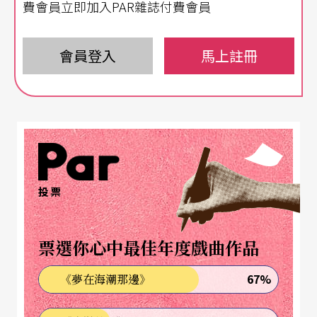
費會員立即加入PAR雜誌付費會員
百年的工夫，俄國音樂家儼然已成爲本世紀樂壇實
力派的主流之一。其轉捩點在於一八六〇年代，由
會員登入
馬上註冊
安東與尼可萊．魯賓斯坦兄弟陸續在聖彼得堡和莫
斯科創立的兩所音樂學府，作育了普羅高菲夫及史
克里亞賓、拉赫曼尼諾夫、麥特納等重要作曲家，
和無數的演奏家。然自一九一七年共黨革命之後，
音樂菁英大舉外流，蘇聯高等樂敎漸有集中於莫斯
科音樂院之勢。當時該院鋼琴系以李斯特的兩位俄
投票
籍再傳弟子伊更諾夫（Konstantin Igumnov, 1873
－1948）與戈登懷瑟（Alexander Gol-denweiser, 1
票選你心中最佳年度戲曲作品
876－1961）爲主，到了一九二二年又加入留學德
67%
《夢在海潮那邊》
奧，兼具安東．魯賓斯坦傳承的諾伊豪斯（Heinric