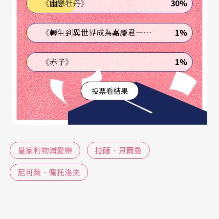
h Neuhaus, 1888－1964），形成了所謂「莫斯科
30%
《幽戀牡丹》
音樂院三巨頭」的堅強敎學陣容，門下人文薈萃、
1%
《轉生到異世界成為嘉慶君—發現我的祖先是詐騙集團!?》
英才輩出。
1%
《赤子》
謙沖自持的貝爾曼與才高八斗的佩托洛夫
投票看結果
六月十六日隨英國
皇家利物浦愛樂
管弦樂團來華演
出的
拉薩．貝爾曼
，自九歲進入中央音樂學校至莫
斯科音樂院高級硏究班畢業，主要師事戈登懷瑟。
貝爾曼認爲戈氏的音樂觀是以對樂譜深入讚硏爲
皇家利物浦愛樂
拉薩．貝爾曼
本，信守忠於作曲家即忠於聽衆的無私理念。身爲
尼可萊．佩托洛夫
音樂院的老師，他也視學生如己出，當獲悉貝爾曼
家境拮据，戈登懷瑟曾爲他在院中安排有固定月俸
的助敎職務。（註一）