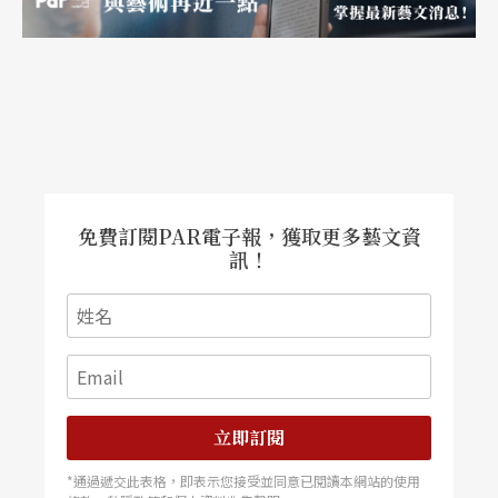
六月六日與台北市交合作演出的
尼可萊．佩托洛
夫
，（註二）自幼即被發掘擁有極敏銳的聽力和一
雙適合彈琴的大手。在中央音樂學校屬戈登懷瑟系
統的凱絲特娜（Tatyana Kest-ner）悉心栽培下，佩
托洛夫很快就超越了正規進度。充滿自信、不知天
免費訂閱PAR電子報，獲取更多藝文資
高地厚的佩托洛夫，在十年級參加全俄音樂比賽時
訊！
慘遭滑鐵盧，他那犀利的技巧並未獲評審垂靑。直
到他進入莫斯科音樂院後，才從諾伊豪斯樂派名師
扎克（Yakov Zak）處開竅。諾伊豪斯的音樂哲學重
視旁徵博引、觸類旁通，扎克爲佩托洛夫開啓了藝
立即訂閱
術殿堂更開濶的空間，並敎他如何更有效率地發揮
*通過遞交此表格，即表示您接受並同意已閱讀本網站的使用