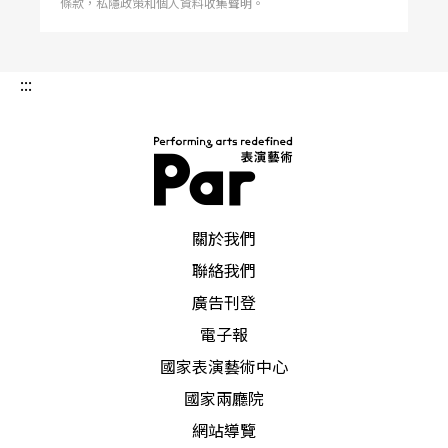
潛能。
條款，私隱政策和個人資料收集聲明。
雖然苦練出身的貝爾曼自認在手型與資賦上均非天
:::
生的鋼琴家，但他與才高八斗的佩托洛夫都有一段
風光的童年，以及在背後耐心督促的鋼琴家母親。
貝爾曼在還不會說話前就開始學琴，並做特殊的手
指伸展運動。七歲時還不太會視譜，卻已累積了不
PAR 表演藝術雜誌
少舞台經驗，並在全蘇聯天才兒童節中爲自己的作
關於我們
聯絡我們
品演出及錄音。（註三）四〇年代蘇聯報紙曾報
廣告刊登
導，年輕氣盛的貝爾曼去聽音樂會常以小霸王的架
電子報
勢硬闖，收票員如欲阻攔，他會趾高氣昻地說：
國家表演藝術中心
「你不曉得我就是雷亞利克（拉薩的乳名）．貝爾
國家兩廳院
曼嗎？」而自命不凡的佩托洛夫在中央音樂學校入
網站導覽