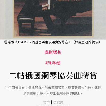
霍洛維茲1943年卡內基音樂廳現場實況錄音。（博德曼唱片 提供）
碟影樂想
碟影樂想
二帖俄國鋼琴協奏曲精賞
二位同樣擁有北極熊般身材的俄國鋼琴家，貝爾曼潛沈內斂，佩托
洛夫靈敏迅捷，呈現出截然不同的風味。
|
文字
樊慰慈