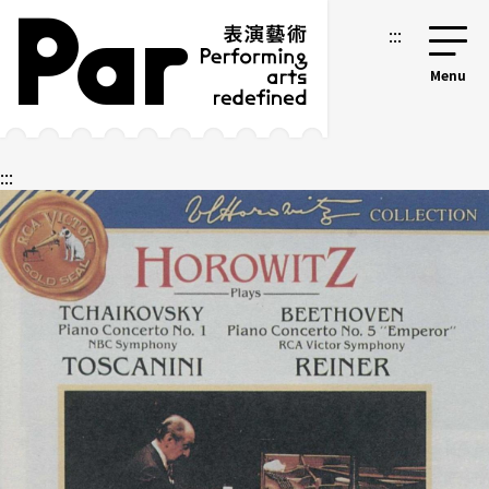
跳到主要內容區塊
網站導覽
:::
:::