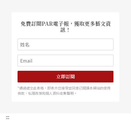
免費訂閱PAR電子報，獲取更多藝文資
訊！
立即訂閱
*通過遞交此表格，即表示您接受並同意已閱讀本網站的使用
條款，私隱政策和個人資料收集聲明。
:::