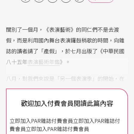
闊別了一個月，《表演藝術》的同仁們不是去渡
假，而是利用國內舞台表演鑼鼓稍歇的時間，向雜
誌的讀者請了「產假」，於七月出版了《中華民國
八十五年
表演藝術年鑑
》。
八月，對我們來說是「另一個表演季」的開始，在
十月就即將滿五年的雜誌，永保年輕活力是不得不
面臨的考驗，尤其是亟需創意的表演藝術，因此，
歡迎加入付費會員閱讀此篇內容
如何呈現新一季的演出，編輯同仁們開過無數次的
立即加入PAR雜誌付費會員立即加入PAR雜誌付
會，絞盡腦汁尋找線索。
費會員立即加入PAR雜誌付費會員