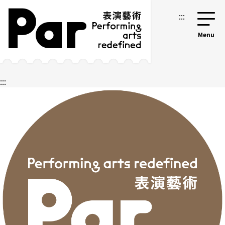
跳到主要內容區塊
網站導覽
:::
:::