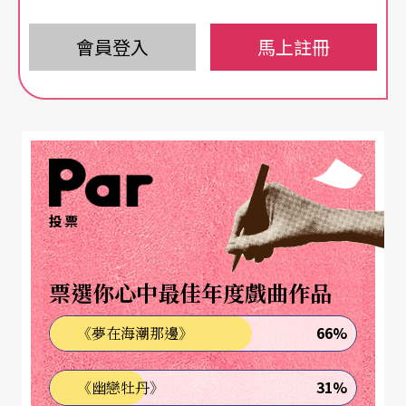
以往，我們將表演藝術分類爲音樂、舞蹈、戲劇、
戲曲，各自依其不同的美學專業領域規劃介紹，然
會員登入
馬上註冊
而舞台上的演出常是整體的藝術呈現，互爲影響，
即便以觀賞來說，也能有不同的收穫，一場戲劇演
出，劇情的「節奏」、演員的「肢體」都可以是切
入探討的角度。觀「劇場」表演藝術視角應該是更
多元的，因此，「跨界」的觀點交流與經驗互享是
投票
日後我們企劃的方向。
票選你心中最佳年度戲曲作品
跨界想法的延伸，新媒材的運用也是我們注意的焦
點，影片、電子器材、電腦網路，新科技對舞台呈
66%
《夢在海潮那邊》
現的影響將逐漸擴大，打開新視窗才能讓我們擁有
31%
《幽戀牡丹》
更廣闊的想像空間，及更豐富的創作素材。在「新