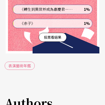
視窗」單元裡，爵士樂、電子樂、世界音樂、影片
1%
《轉生到異世界成為嘉慶君—發現我的祖先是詐騙集團!?》
舞蹈，聽覺的、視覺的不同藝術形態將會陸續的推
出、介紹。另外，台上台下的交流也是規劃重點，
1%
《赤子》
邀請創作者親自回答讀者對演出的疑惑，分享創作
投票看結果
經驗、拉近彼此間的距離。
視野的探索、話題的開發，從版面的設計到內容的
創意需要縝密的計畫與精確的執行，而這一切的努
表演藝術年鑑
力也需要讀者的參與，您的意見才能讓我們紙上的
演出比以往更精彩。
Authors