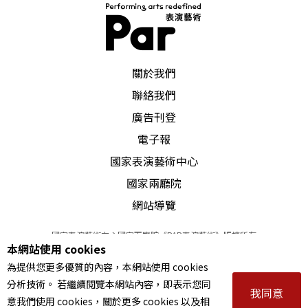
PAR 表演藝術雜誌
關於我們
聯絡我們
廣告刊登
電子報
國家表演藝術中心
國家兩廳院
網站導覽
國家表演藝術中心國家兩廳院《PAR表演藝術》版權所有
本網站使用 cookies
©
2022
Performing arts redefined. All Rights Reserved
為提供您更多優質的內容，本網站使用 cookies
統一編號 Tax Id number 00973926
分析技術。 若繼續閱覽本網站內容，即表示您同
本站所提供相關演出資訊，如有異動應以主辦單位公告為準。
我同意
意我們使用 cookies，關於更多 cookies 以及相
服務條款
｜
隱私權聲明
｜
著作權聲明