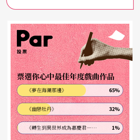
投票
票選你心中最佳年度戲曲作品
65%
《夢在海潮那邊》
32%
《幽戀牡丹》
1%
《轉生到異世界成為嘉慶君—發現我的祖先是詐騙集團!?》