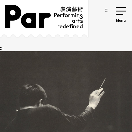
跳到主要內容區塊
網站導覽
:::
:::