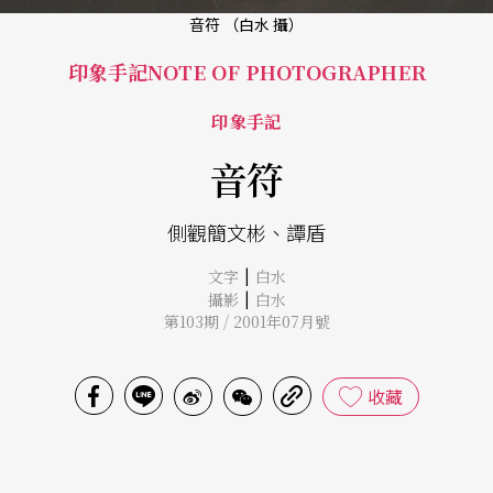
音符 （白水 攝）
印象手記NOTE OF PHOTOGRAPHER
印象手記
音符
側觀簡文彬、譚盾
|
文字
白水
|
攝影
白水
第103期 / 2001年07月號
收藏