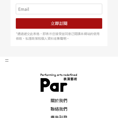
櫻井弘二、東京建築偵探李清志與日劇評論作家黑
鳥麗子，帶您順著JR鐵道來趟東京時尚之旅。
立即訂閱
東京的青春地圖，流行趨勢從原宿、涉谷、新宿到
六本木hills，從「卡娃依」（即可愛之意）到「歐
*通過遞交此表格，即表示您接受並同意已閱讀本網站的使用
條款，私隱政策和個人資料收集聲明。
夏蕾」（即流行時髦之意），席捲全球的凱蒂貓早
就不是兒童概念商品，已經全民化了。隨著國內近
:::
年日劇影集的固定放送，日本流行文化似乎在無形
之中，持續滲入民眾生活，甚至有人飛到東京造訪
拍攝景點，如台場的彩虹大橋、六本木的東京鐵塔
等，藉以感受劇中人物的心情寫照。
PAR 表演藝術雜誌
關於我們
東京地區原名「江戶」，原本並非首都，明治維新
聯絡我們
時宣佈遷都東京，使得東京從此成為一種「進步、
廣告刊登