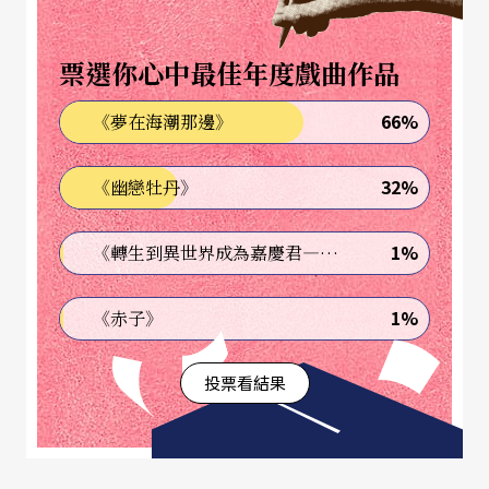
「瑞士七鋼琴」的每位成員皆為受古典音樂教育的
票選你心中最佳年度戲曲作品
爵士樂演奏家，團員同時可兼任大提琴和手風琴的
演出，舉凡浪漫主義、新古典樂派、現代爵士，甚
66%
《夢在海潮那邊》
至探戈、馬戲團音樂，都難不倒他們，而流行音樂
32%
《幽戀牡丹》
再添加幾許即興創作的配方，更能滿足聽眾的耳
朵；其中最特別的就是出自團員之手的交響曲組
1%
《轉生到異世界成為嘉慶君—發現我的祖先是詐騙集團!?》
曲，獨特的創作技巧，使七部鋼琴竟能演奏交響
曲，讓人嘖嘖稱奇，堪稱為瑞士七鋼琴的「煉金
1%
《赤子》
術」！
投票看結果
「瑞士七鋼琴」近年來亟思突破以往演奏形式，此
次七夕音樂會的演出曲目便是「瑞士七鋼琴」在此
一重要創作期的作品集錦，樂曲編制上增加打擊及