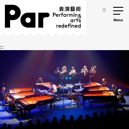
跳到主要內容區塊
網站導覽
:::
:::