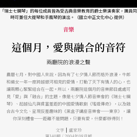
「瑞士七鋼琴」的每位成員皆為受古典音樂教育的爵士樂演奏家，團員同
時可兼任大提琴和手風琴的演出。（國立中正文化中心 提供）
音樂
這個月，愛與融合的音符
兩廳院的浪漫之聲
農曆七月，對中國人來說，因為有了七夕情人節而格外浪漫，牛郎
和織女一年一度跨越銀河相見的愛情，打動了天下有情人的心，也
讓兩顆心緊緊結合在一起。所以，兩廳院這個月的音樂節目處處可
見「愛」與「融合」的主題，像是七夕情人節音樂會的《瑞士七鋼
琴》、超越仙凡與貧富差距的中國愛情歌劇《瑤姬傳奇》，以及融
合古今文化、呈現反差趣味的《黑盒子講座音樂會──東京》，讓
你深刻體會──距離不是問題，只要有愛，什麼都辦得到！
|
文字
盧家珍
第140期 / 2004年08月號