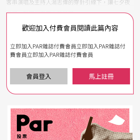
客串演唱及主持人湯志偉的穿針引線下，讓七夕夜
多了一點現代與爵士的味道。
歡迎加入付費會員閱讀此篇內容
成立於一九八六年底的「瑞士七鋼琴」，由兩位雙
鋼琴演奏家
Francois Lindemann
及
Sebastian Santa
立即加入PAR雜誌付費會員立即加入PAR雜誌付
-Maria
所創。為了替鋼琴音樂找尋新的表演方式，
費會員立即加入PAR雜誌付費會員
他們突發奇想，集七位鋼琴家於一堂，各自同時演
奏自己的樂曲，並量身訂做新的曲目，首次表演的
會員登入
馬上註冊
熱烈掌聲立刻證明了這項實驗的成功。他們的演出
帶有不可思議的氣氛，每首樂曲皆企圖呈現出迷你
協奏曲的風味，在每位演奏者各具特色及拿捏得宜
的即興演奏下，主奏與協奏間恰如其分，沒有一絲
多餘。
投票