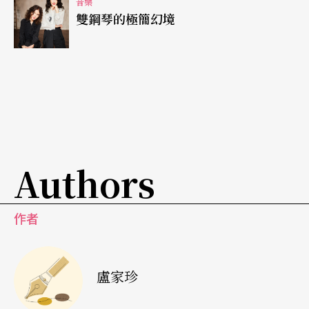
音樂
目；今年九月，這齣原創中國歌劇將搬到國家戲劇
雙鋼琴的極簡幻境
院舞台上演，讓台灣的民眾一起感受它的魅力。
《瑤姬傳奇》由
王斯本
原創、導演與製作，是王斯
本繼《西施》之後的另一鉅獻。故事起始於天女瑤
姬在人間行館見到大禹為討息壤，與天帝滔滔辯理
的勇氣，瑤姬感動於人類與洪水搏鬥的精神，在患
Authors
難中彼此關懷的情義，而從對大禹的「情」，擴展
為對全人類的「愛」，不惜犧牲小我，成全大我，
作者
力劈巫山後，化為巫峰之巔守護人類的山石。
王斯本認為，瑤姬與大禹超越了仙凡阻隔與貧富差
盧家珍
距，化小愛為大愛，扭轉了人類命運，並揭示天下