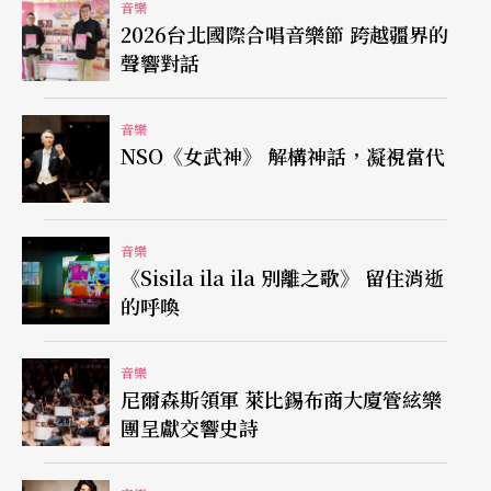
對東、西文化和種族差異的衝擊時，她將這些聽音
音樂
2026台北國際合唱音樂節 跨越疆界的
樂的經驗，吸收並且融合成自己日後創作和演唱的
聲響對話
靈感根基。一九九六年她隻身來到台灣，繼續實踐
她自小決定一輩子做音樂的決心，而她對人生的不
音樂
NSO《女武神》 解構神話，凝視當代
安和孤獨，都在音樂中得到了解脫與釋放！此次她
將與「瑞士七鋼琴」壓軸演唱
My Funny Valentin
e
。
音樂
《Sisila ila ila 別離之歌》 留住消逝
化小愛為大愛的《瑤姬傳奇》
的呼喚
由兩岸三地藝術家共同合作，耗資六百五十餘萬港
音樂
尼爾森斯領軍 萊比錫布商大廈管絃樂
幣，被國際媒體譽為「中國歌劇里程碑」的鉅製
團呈獻交響史詩
《瑤姬傳奇》，去年被選為「香港亞洲藝術節」的
開幕大戲，深受海內外喜愛音樂與戲劇的觀眾矚