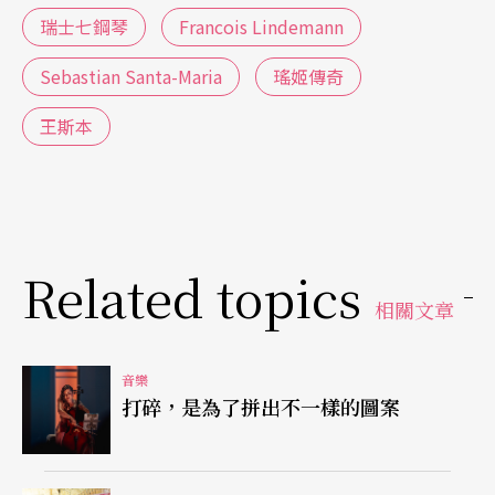
瑞士七鋼琴
Francois Lindemann
三位銅管演奏家，呈現磅礡氣勢及多元化的面貌。
融合New age、Jazz、現代音樂彈奏技法的特殊曲
Sebastian Santa-Maria
瑤姬傳奇
風，大家可以在他們的演奏中獲得爵士樂自由即興
王斯本
的釋放感，也聆聽到不同於一般的特殊現代音樂彈
奏技巧下的奇妙音響效果。例如：演奏家們站立於
鋼琴前彈奏鋼琴絃，搭配彼此間良好的默契，以七
Related topics
台鋼琴的聲響製造出前所未聞的演出效果！
相關文章
歌手順子在這場音樂會上客串演唱，媽媽是鋼琴
家，因此順子從四歲開始就被要求嚴格學習古典鋼
音樂
打碎，是為了拼出不一樣的圖案
琴，十七歲時轉往瑞士主修音樂製作。她聽大量的
黑人音樂，R&B、JAZZ、SOUL、HIP-HOP，在面