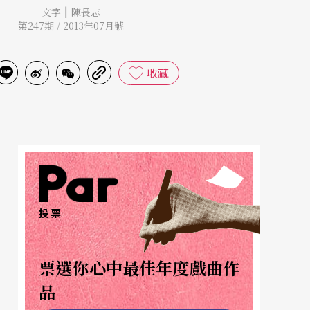
|
文字
陳長志
第247期 / 2013年07月號
收藏
投票
票選你心中最佳年度戲曲作
品