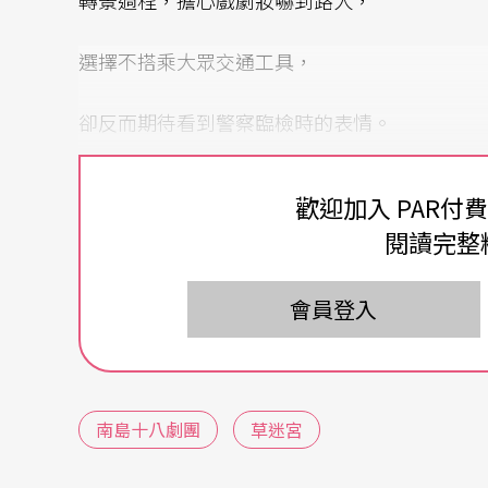
轉景過程，擔心戲劇妝嚇到路人，
選擇不搭乘大眾交通工具，
卻反而期待看到警察臨檢時的表情。
歡迎加入 PAR付
閱讀完整
會員登入
南島十八劇團
草迷宮