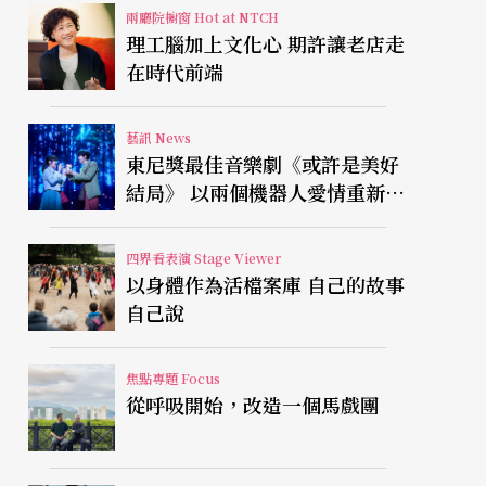
兩廳院櫥窗 Hot at NTCH
理工腦加上文化心 期許讓老店走
在時代前端
藝訊 News
東尼獎最佳音樂劇《或許是美好
結局》 以兩個機器人愛情重新凝
視有限人生
四界看表演 Stage Viewer
以身體作為活檔案庫 自己的故事
自己說
焦點專題 Focus
從呼吸開始，改造一個馬戲團