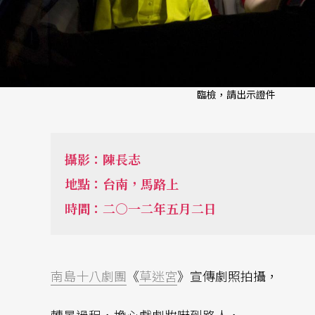
臨檢，請出示證件
攝影：陳長志
地點：台南，馬路上
時間：二○一二年五月二日
南島十八劇團
《
草迷宮
》宣傳劇照拍攝，