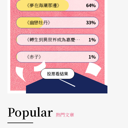
64%
《夢在海潮那邊》
33%
《幽戀牡丹》
1%
《轉生到異世界成為嘉慶君—發現我的祖先是詐騙集團!?》
1%
《赤子》
投票看結果
Popular
熱門文章