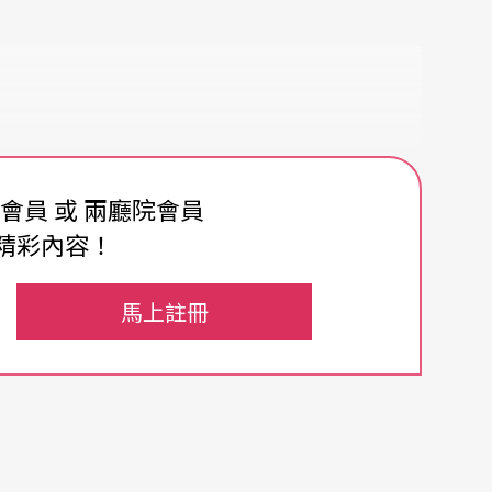
費會員 或 兩廳院會員
精彩內容！
馬上註冊