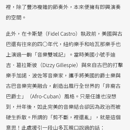
裡，除了豐沛複雜的節奏外，本來便擁有即興演奏
的空間。
此外，在卡斯楚（Fidel Castro）執政前，美國與古
巴還有往來的四○年代，紐約樂手和哈瓦那樂手也
上演過一齣「音樂雙城記」。當時美國小號手迪
吉．葛拉斯彼（Dizzy Gillespie）與來自古巴的打擊
樂手加諾．波佐等音樂家，攜手將美國的爵士樂與
古巴音樂完美融合，創造出風行全世界的「非裔古
巴爵士」（Afro-Cuban）風格。只是任誰也沒想
到，卅年後，如此完美的音樂結合卻因為政治而被
硬生拆散。所謂的「剪不斷，裡還亂」，就是這個
意思！此處援引一段山多瓦親口說過的話：