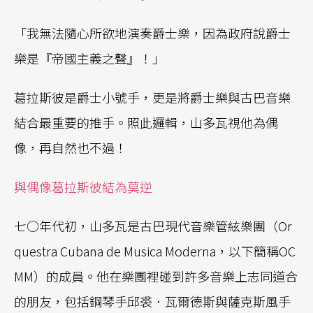
「我無法隨心所欲地演奏爵士樂，因為政府說爵士
樂是『帝國主義之聲』！」
葛拉斯彼是爵士小號手，更是將爵士樂與古巴音樂
結合最重要的推手。照此邏輯，山多瓦視他為偶
像，再自然也不過！
與偶像葛拉斯彼結為莫逆
七○年代初，山多瓦是古巴現代音樂管絃樂團（Or
questra Cubana de Musica Moderna，以下簡稱OC
MM）的成員。他在樂團裡碰到許多音樂上志同道合
的朋友，包括鋼琴手邱裘．瓦爾德斯與薩克斯風手