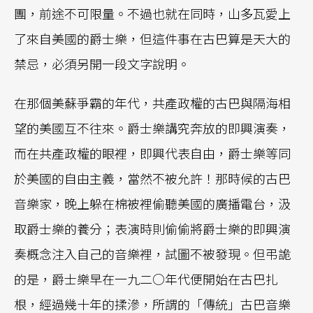
團，前途不可限量。不過也就在同時，山多瓦愛上
了來自美國的爵士樂，但這件事在古巴算是天大的
禁忌，必須另開一段文字說明。
在那個美蘇爭霸的年代，共產政權的古巴與隔海相
望的美國互不往來。爵士樂講究奔放的即興演奏，
而在共產政權的眼裡，即興代表自由，爵士樂等同
於美國的自由主義，當然不被允許！那時候的古巴
音樂家，晚上躲在棉被裡偷聽美國的廣播電台，汲
取爵士樂的養分；表演時則偷偷將爵士樂的即興演
奏概念注入自己的音樂裡，試圖不被發現。但弔詭
的是，爵士樂早在一九二○年代便開始在古巴扎
根，經過幾十年的揉滲，所謂的「傳統」古巴音樂