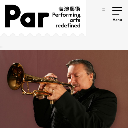
跳到主要內容區塊
網站導覽
:::
:::