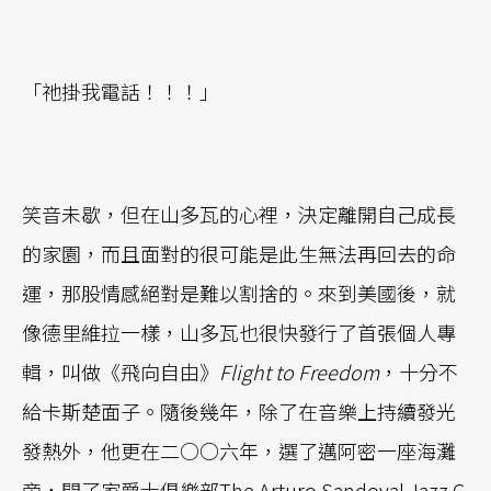
「祂掛我電話！！！」
笑音未歇，但在山多瓦的心裡，決定離開自己成長
的家園，而且面對的很可能是此生無法再回去的命
運，那股情感絕對是難以割捨的。來到美國後，就
像德里維拉一樣，山多瓦也很快發行了首張個人專
輯，叫做《飛向自由》
Flight to Freedom
，十分不
給卡斯楚面子。隨後幾年，除了在音樂上持續發光
發熱外，他更在二○○六年，選了邁阿密一座海灘
旁，開了家爵士俱樂部The Arturo Sandoval Jazz C