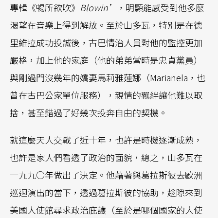
專輯《暢所欲吹》
Blowin’
，明顯能感受到他多麼
渴望在音樂上得到解放。至於山多瓦，特別是在德
里維拉成功投誠後，古巴情治人員對他的監控更加
嚴格，加上他的家庭（他的弟弟當時是忠貞黨員）
與剛過門沒幾年的嬌妻馬莉雅蓮娜（Marianela，也
曾在古巴公家單位服務），親情的羈絆讓他難以取
捨，甚至錯過了好幾次投奔自由的契機。
就這麼天人交戰了近十年，也許是時機逐漸成熟，
也許是家人們看透了政治的面貌，總之，山多瓦在
一九九○年做出了決定。他藉著與葛拉斯彼去歐洲
巡迴演出的當下，透過葛拉斯彼的協助，趁隙來到
美國大使館尋求政治庇護（至於是哪個國家的大使