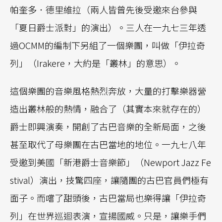
帕奎多．德里維拉（兩人皆曾先後受邀來台參與
「夏日爵士派對」的演出）。三人在一九七三年透
過OCMM的編制下另組了一個樂團，叫做「伊拉奇
列」（Irakere，大約是「叢林」的意思）。
這個樂團的音樂風格熱烈奔放，大量的打擊樂器營
造出叢林般的熱情，融合了（其實本來就存在的）
爵士即興演奏，開創了古巴音樂的全新局面，之後
甚至取代了母樂團在古巴當地的地位。一九七八年
受邀到美國「新港爵士音樂節」（Newport Jazz Fe
stival）演出，技驚四座，讓隨團的古巴官員們極有
面子。而嚐了甜頭後，古巴當局也樂得讓「伊拉奇
列」在世界巡迴表演，宣揚國威。只是，讓樂手們