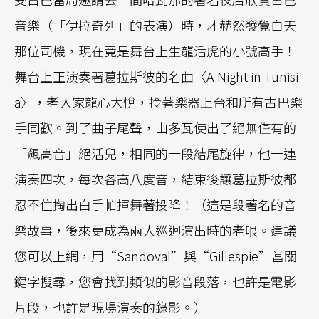
音樂（「伊拉奇列」的表演）時，才赫然發覺白天
那位司機，現在竟是舞台上生龍活虎的小號高手！
舞台上正演奏著葛拉斯彼的名曲〈A Night in Tunisi
a〉，老人家龍心大悅，拎著樂器上台和所有古巴樂
手同歡。到了曲子尾聲，山多瓦使出了絕無僅有的
「飆高音」絕活兒，相同的一段結尾旋律，他一連
演奏四次，每次各高八度音，結束後讓葛拉斯彼都
忍不住掏出白手帕揮舞著投降！（這是段著名的音
樂故事，後來更成為兩人巡迴演出時的老哏。建議
您可以上網，用“Sandoval”與“Gillespie”當關
鍵字搜尋，您會找到類似的影音段落，也許是電影
片段，也許是現場演奏的錄影。）