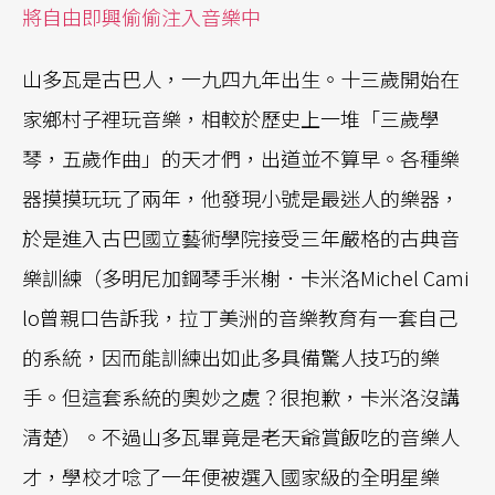
將自由即興偷偷注入音樂中
山多瓦是古巴人，一九四九年出生。十三歲開始在
家鄉村子裡玩音樂，相較於歷史上一堆「三歲學
琴，五歲作曲」的天才們，出道並不算早。各種樂
器摸摸玩玩了兩年，他發現小號是最迷人的樂器，
於是進入古巴國立藝術學院接受三年嚴格的古典音
樂訓練（多明尼加鋼琴手米榭．卡米洛Michel Cami
lo曾親口告訴我，拉丁美洲的音樂教育有一套自己
的系統，因而能訓練出如此多具備驚人技巧的樂
手。但這套系統的奧妙之處？很抱歉，卡米洛沒講
清楚）。不過山多瓦畢竟是老天爺賞飯吃的音樂人
才，學校才唸了一年便被選入國家級的全明星樂