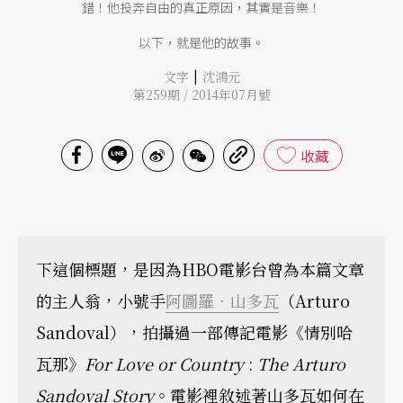
錯！他投奔自由的真正原因，其實是音樂！
以下，就是他的故事。
|
文字
沈鴻元
第259期 / 2014年07月號
收藏
下這個標題，是因為HBO電影台曾為本篇文章
的主人翁，小號手
阿圖羅．山多瓦
（Arturo
Sandoval），拍攝過一部傳記電影《情別哈
瓦那》
For Love or Country
:
The Arturo
Sandoval Story
。電影裡敘述著山多瓦如何在