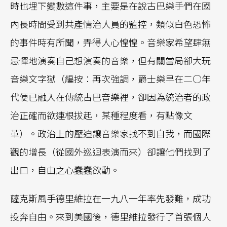
時也埋下變數這件事，主要是在說古巴樂手們在國
內長時間受到共產情治人員的監控，類似白色恐怖
的事件時有所聞，弄得人心惶惶。音樂家希望肆無
忌憚地演奏自己想演奏的音樂，但有關當局卻大玩
音樂文字獄（編按：再次強調，爵士樂早在二○年
代便已融入在傳統古巴音樂裡，卻因為統治者的政
治正確而欲連根拔起，某種程度看，有點像文
革）。政治上的壓迫讓音樂家找不到自我，而國際
觀的增長（從國外巡迴表演而來）卻讓他們找到了
出口，自由之心蠢蠢欲動。
薩克斯風手德里維拉在一九八一年率先發難，成功
投奔自由。來到美國後，德里維拉發行了首張個人