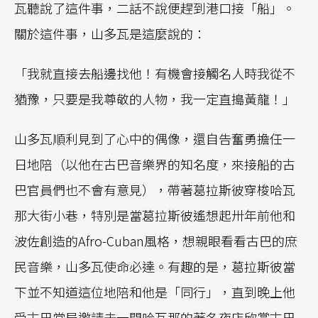
瓦聽說了這件事，二話不說便趕到港口接「船」。
關於這件事，山多瓦是這麼說的：
「我就直接去船邊找他！有機會接觸名人時我從不
猶豫，只要是我尊敬的人物，我一定直搗黃龍！」
山多瓦順利見到了心中的偶像，還自告奮勇擔任一
日地陪（以他在古巴音樂界的知名度，來接船的古
巴官員們也不會有意見），帶著葛拉斯彼穿梭哈瓦
那大街小巷，特別是當葛拉斯彼遙想起卅年前他和
波佐創造的Afro-Cuban風格，想親眼看看古巴的庶
民音樂，山多瓦使命必達。有趣的是，葛拉斯彼當
下並不知道這位地陪和他是「同行」，直到晚上他
受古巴當局邀請去一間哈瓦那的著名夜店欣賞古巴