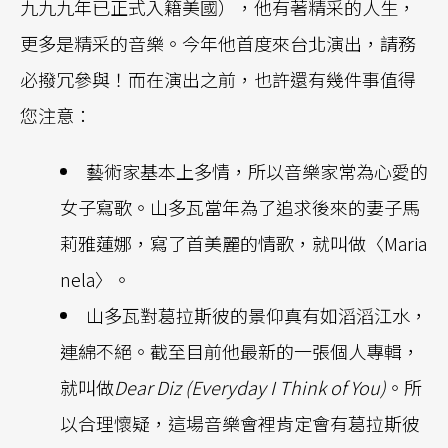
九九九年已正式入籍美國），他有著精采的人生，
更多是精采的音樂。今年他首度來台北演出，請務
必撥冗參與！而在演出之前，也許還有幾件事值得
您注意：
藝術家基本上多情，所以音樂家常為心愛的
女子寫歌。山多瓦當年為了追求後來的妻子馬
莉雅蓮娜，寫了首美麗的情歌，就叫做〈Maria
nela〉。
山多瓦對葛拉斯彼的景仰真有如滔滔江水，
連綿不絕。截至目前他最新的一張個人專輯，
就叫做
Dear Diz (Everyday I Think of You)
。所
以合理懷疑，這場音樂會裡肯定會有葛拉斯彼