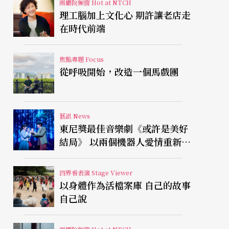
兩廳院櫥窗 Hot at NTCH
理工腦加上文化心 期許讓老店走
在時代前端
焦點專題 Focus
從呼吸開始，改造一個馬戲團
藝訊 News
東尼獎最佳音樂劇《或許是美好
結局》 以兩個機器人愛情重新凝
視有限人生
四界看表演 Stage Viewer
以身體作為活檔案庫 自己的故事
自己說