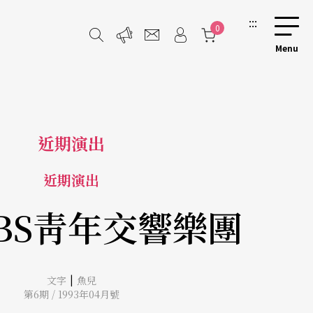
:::
0
近期演出
近期演出
BS靑年交響樂團
|
文字
魚兒
第6期 / 1993年04月號