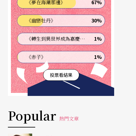
67%
《夢在海潮那邊》
30%
《幽戀牡丹》
1%
《轉生到異世界成為嘉慶君—發現我的祖先是詐騙集團!?》
1%
《赤子》
投票看結果
Popular
熱門文章