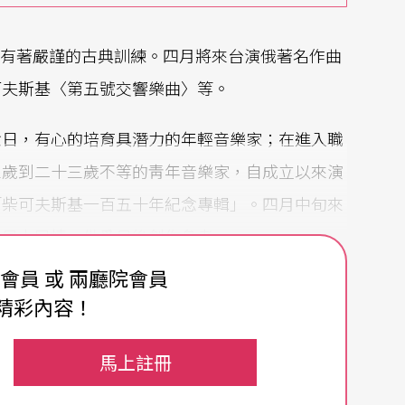
有著嚴謹的古典訓練。四月將來台演俄著名作曲
可夫斯基〈第五號交響樂曲〉等。
念日，有心的培育具潛力的年輕音樂家；在進入職
三歲到二十三歲不等的靑年音樂家，自成立以來演
「柴可夫斯基一百五十年紀念專輯」。四月中旬來
及風土民情，做爲日後創作參考。
費會員 或 兩廳院會員
精彩內容！
（魚兒）
馬上註冊