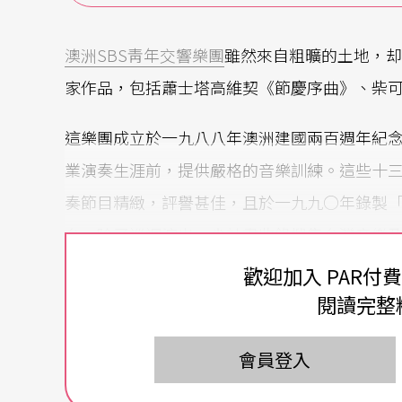
澳洲SBS靑年交響樂團
雖然來自粗曠的土地，却
家作品，包括蕭士塔高維契《節慶序曲》、柴
這樂團成立於一九八八年澳洲建國兩百週年紀
業演奏生涯前，提供嚴格的音樂訓練。這些十
奏節目精緻，評譽甚佳，且於一九九○年錄製
台，除了巡迴演出，尙計畫收錄搜集台灣音樂
歡迎加入 PAR付
閱讀完整
會員登入