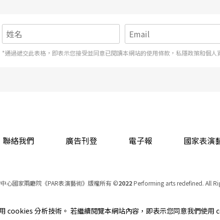
*通過遞交此表格，即表示您接受並同意已閱讀本網站的使用條款，私隱政策和個人
聯絡我們
廣告刊登
電子報
國家表演
中心國家兩廳院《PAR表演藝術》版權所有
©
2022
Performing arts redefined. All R
統一編號 Tax Id number 00973926
本站所提供相關演出資訊，如有異動應以主辦單位公告為準。
cookies 分析技術。 若繼續閱覽本網站內容，即表示您同意我們使用 co
服務條款
｜
隱私權聲明
｜
著作權聲明