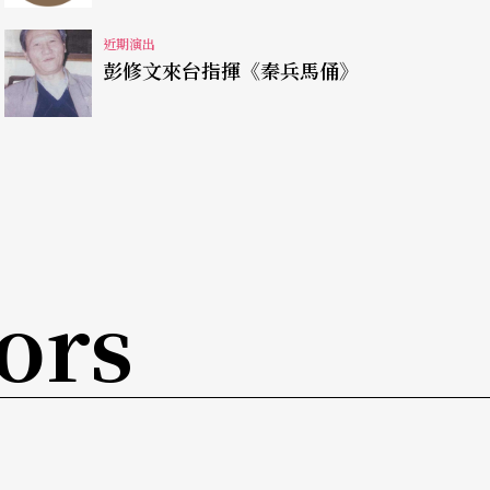
近期演出
彭修文來台指揮《秦兵馬俑》
ors