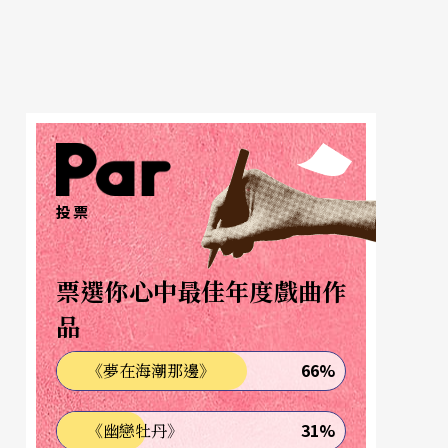
投票
票選你心中最佳年度戲曲作
品
66%
《夢在海潮那邊》
31%
《幽戀牡丹》