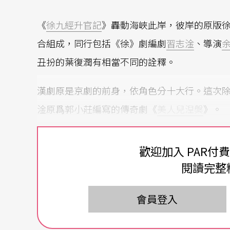
《
徐九經升官記
》轟動海峽此岸，彼岸的原版
合組成，同行包括《徐》劇編劇
習志淦
、導演
丑扮的葉復潤有相當不同的詮釋。
漢劇原是京劇的前身，依角色分十大行。這次
淦原爲郭小莊編寫的傳奇劇《
美人兒湼槃
》。
歡迎加入 PAR付
閱讀完整
會員登入