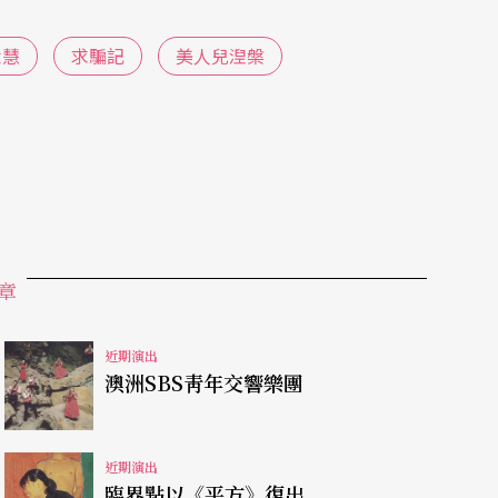
世慧
求騙記
美人兒湼槃
章
近期演出
澳洲SBS靑年交響樂團
近期演出
臨界點以《平方》復出