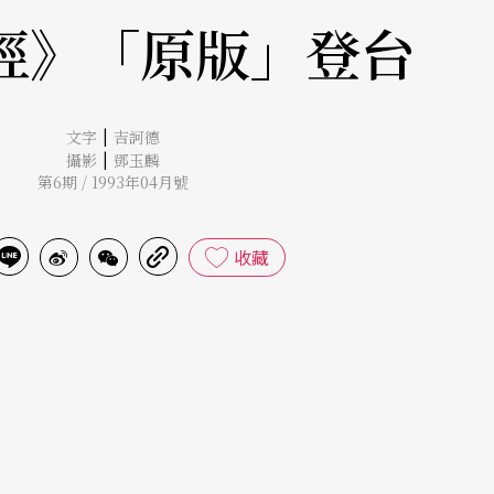
經》「原版」登台
|
文字
吉訶德
|
攝影
鄧玉麟
第6期 / 1993年04月號
收藏