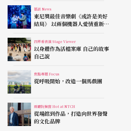
藝訊 News
東尼獎最佳音樂劇《或許是美好
結局》 以兩個機器人愛情重新凝
視有限人生
四界看表演 Stage Viewer
以身體作為活檔案庫 自己的故事
自己說
焦點專題 Focus
從呼吸開始，改造一個馬戲團
兩廳院櫥窗 Hot at NTCH
從場館到作品，打造向世界發聲
的文化品牌