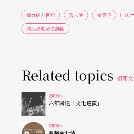
徐九經升官記
習志淦
余笑予
朱
湖北漢劇及京劇團
Related topics
相關文
近期演出
六年國建「文化巡演」
近期演出
溫馨台北情