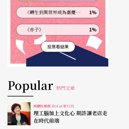
1%
《轉生到異世界成為嘉慶君—發現我的祖先是詐騙集團!?》
1%
《赤子》
投票看結果
Popular
熱門文章
兩廳院櫥窗 Hot at NTCH
理工腦加上文化心 期許讓老店走
在時代前端