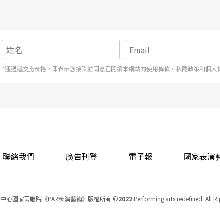
*通過遞交此表格，即表示您接受並同意已閱讀本網站的使用條款，私隱政策和個人
聯絡我們
廣告刊登
電子報
國家表演
中心國家兩廳院《PAR表演藝術》版權所有
©
2022
Performing arts redefined. All R
統一編號 Tax Id number 00973926