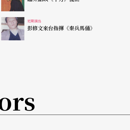
近期演出
彭修文來台指揮《秦兵馬俑》
ors