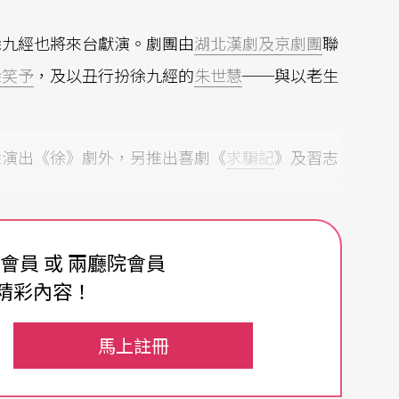
徐九經也將來台獻演。劇團由
湖北漢劇及京劇團
聯
余笑予
，及以丑行扮徐九經的
朱世慧
──與以老生
除演出《徐》劇外，另推出喜劇《
求騙記
》及習志
費會員 或 兩廳院會員
精彩內容！
（吉訶德）
馬上註冊