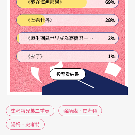
69%
《夢在海潮那邊》
28%
《幽戀牡丹》
2%
《轉生到異世界成為嘉慶君—發現我的祖先是詐騙集團!?》
1%
《赤子》
投票看結果
史考特兄弟二重奏
強納森．史考特
湯姆．史考特