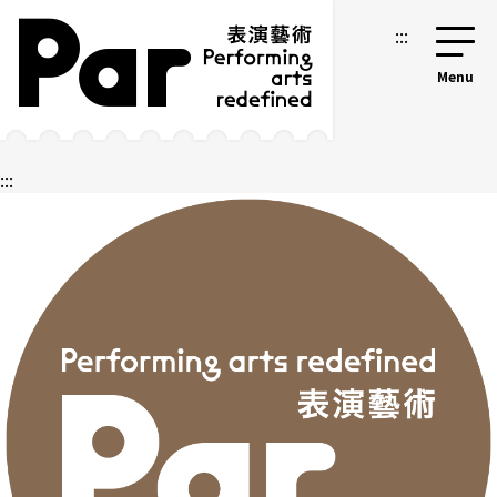
跳到主要內容區塊
網站導覽
:::
:::