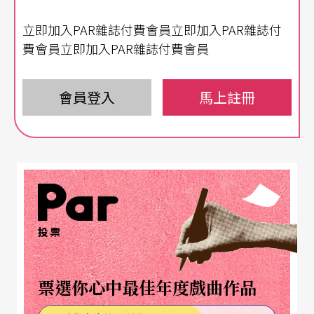
彼此舞台上最佳夥伴。湯姆十七歲以浦羅柯菲夫
立即加入PAR雜誌付費會員立即加入PAR雜誌付
《第一號鋼琴協奏曲》出道，一路念到曼徹斯特大
費會員立即加入PAR雜誌付費會員
學哲學博士，長期與古典音樂圈保持友好又密切的
合作關係；強納森則在好萊塢發展順遂，擔綱幾部
會員登入
馬上註冊
電影演出，使他在美國音樂圈頗有新秀之姿，最近
在倫敦亞伯特音樂廳演出藍色狂想曲，受到英國週
日報樂評盛讚「光彩奪目」。台灣夏日陽光炫目，
我期待在華燈初上涼風徐來時刻，浸潤在音樂廳史
考特兄弟管風琴和鋼琴耀眼奪目的琴音氛氳中。
投票
票選你心中最佳年度戲曲作品