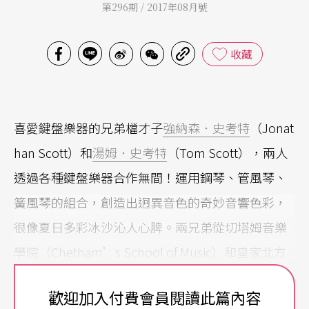
第296期 / 2017年08月號
收藏
喜愛鍵盤樂器的兄弟檔才子
強納森．史考特
（Jonat
han Scott）和
湯姆．史考特
（Tom Scott），兩人
透過各種鍵盤樂器合作無間！運用鋼琴、管風琴、
簧風琴的組合，創造出迥異音色的奇妙音響色彩，
很像夏日多彩冰沙沁人心脾。兩兄弟從切塔姆音樂
學院（Chetham’s School of Music）和皇家北方
音樂學院（Royal Northern College of Music）畢
歡迎加入付費會員閱讀此篇內容
業，之後各自發展獨樹一幟的職業生涯，也一直是