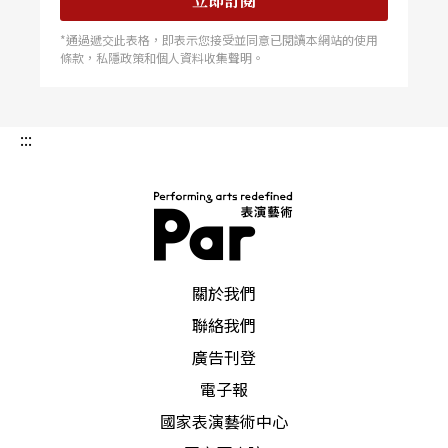
細膩手工 但有規範與邊界的「再創作」
立即訂閱
*通過遞交此表格，即表示您接受並同意已閱讀本網站的使用
這技術無疑是相當細膩的手工活，有幾個訊息傳達
條款，私隱政策和個人資料收集聲明。
是進行口述影像的基本功課：現場有什麼？長什麼
樣子？有什麼特徵／特色？為什麼？代表了什麼意
:::
義（文化意涵）？曾允凡說，為一部電影進行口述
的基本功課準備過程冗長，通常會耗費片長十倍以
上的時間，來回反覆確認片中影像片段是常態，以
每秒四個字的正常口說速度換算，華語片一小時會
PAR 表演藝術雜誌
關於我們
用上一萬字的口述稿，外語片必須兼翻譯劇中人物
聯絡我們
的台詞，則是兩萬字。曾允凡笑說，因為是現場口
廣告刊登
述，厚厚一疊的文稿上，還必須註明「此處有時間
電子報
喝水」的記號。
國家表演藝術中心