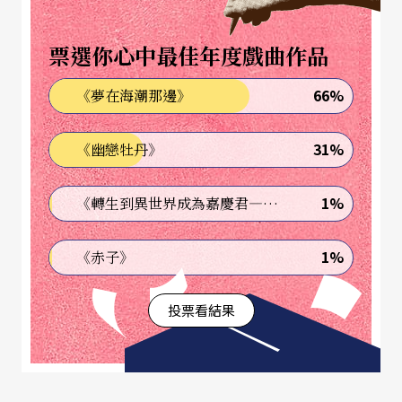
目的聲音訊息和對白的情況下，口述影像師的工作
是將靜默的訊息，如空間布景、人物表情、動作
票選你心中最佳年度戲曲作品
等，用語言加以解說、描述。目前口述影像已應用
66%
《夢在海潮那邊》
於電視、電影、展覽、表演藝術演出等。
31%
《幽戀牡丹》
「看見」與「知道」之間 如何彌補落差？
1%
《轉生到異世界成為嘉慶君—發現我的祖先是詐騙集團!?》
「明眼人的盲點就在於看得見。」趙雅麗說。觀看
存在歧異，約翰．柏格（John Berger）在《觀看的
1%
《赤子》
方式》中清楚地昭示了這點，他說：「藉由觀看，
投票看結果
我們確定自己置身於周遭世界當中；我們用言語解
釋這個世界，但言語永遠無法還原這個事實：世界
包圍著我們。我們看到的世界與我們知道的世界，