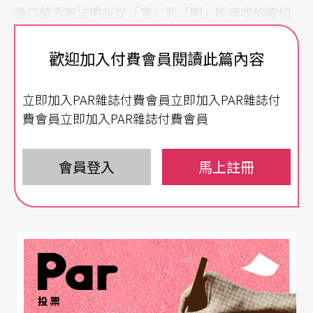
張口結舌無法明說從「盲」到「明」所接收的確切
視覺訊息，趙雅麗約莫明白多數人如我有口難言、
歡迎加入付費會員閱讀此篇內容
有眼無珠的心情，緊接著播放了一段口述影像旁
白，我才知道短短時間內竟有這麼多細節。
立即加入PAR雜誌付費會員立即加入PAR雜誌付
費會員立即加入PAR雜誌付費會員
在二○○二年成立口述影像發展協會前，趙雅麗就
投身該領域，從學界建構理論基礎，拓展了「傳
會員登入
馬上註冊
播」的視野，她認為傳播不只為多數人服務，應為
所有人服務，故邊緣族群的需求亦不容忽視。簡單
來說，口述影像是傳播平權的實踐，是一種透過口
語或文字敘述，為視障者傳遞影像訊息，協助他們
克服生活、學習和就業環境中各種影像障礙的技
術。趙雅麗以影視節目為例，指出在不干擾正常節
投票