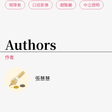
兩者間的關係從未確定。」
視障者
口述影像
趙雅麗
中立透明
面對眼前川流的影像，人人有各自看見的版本，要
如何為視障者口述這個世界，便成為一大難題。聲
產力文創團隊的配音師曾允凡，同時也長期擔任府
Authors
中15新北市紀錄片放映院「聽．視界電影院」電影
口述師，她分析配音與口述影像的差異是前者成為
作者
劇中角色的聲音，後者則是傳達「當影像沒有人
物、環境、音效的聲音的輔助，視障者缺乏足夠的
張慧慧
資訊時，我們如何去補足。」
趙雅麗長達廿年的口述影像研究，最初便強調檢視
視覺與語言兩種相異的符號體系，在意義建構時相
通與互異的感知基礎，從中思考視障者視覺缺失的