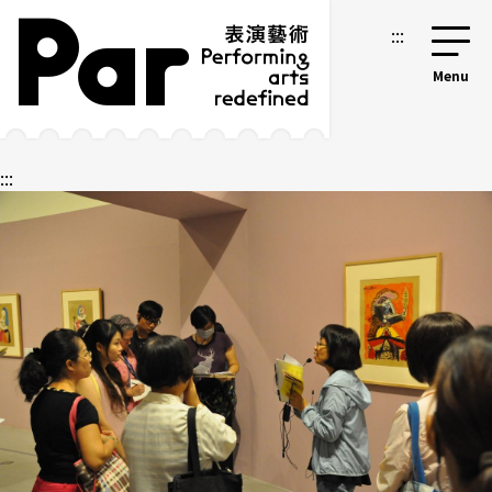
跳到主要內容區塊
網站導覽
:::
:::