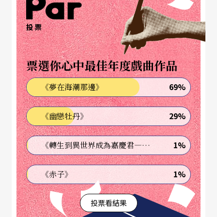
也納國家歌劇院；被暱稱為MTT的湯瑪斯擔任舊金
山交響樂團總監邁入第廿五年，也是他宣布退休之
投票
最後樂季。繼任者、現任愛樂管絃樂團的沙隆年會
有什麼改變，也令人好奇。國內兩大樂團也有極大
票選你心中最佳年度戲曲作品
變化，NSO音樂總監呂紹嘉將於本樂季後卸任；北
69%
《夢在海潮那邊》
市交則迎來殷巴爾擔任首席指揮。無獨有偶的，呂
紹嘉將馬勒作品作為樂團的主打之一；而殷巴爾將
29%
《幽戀牡丹》
以全套馬勒交響曲作為獻禮。至於國臺交，在首席
1%
《轉生到異世界成為嘉慶君—發現我的祖先是詐騙集團!?》
客席指揮水藍的規劃下，不僅貝多芬、馬勒不缺
席，更帶來文學與音樂的交響經典。
1%
《赤子》
巧合的是，兩個以「台北市」為名的樂團，也以整
投票看結果
數年為題盛大慶祝。北市交五十周年延續榮耀；北