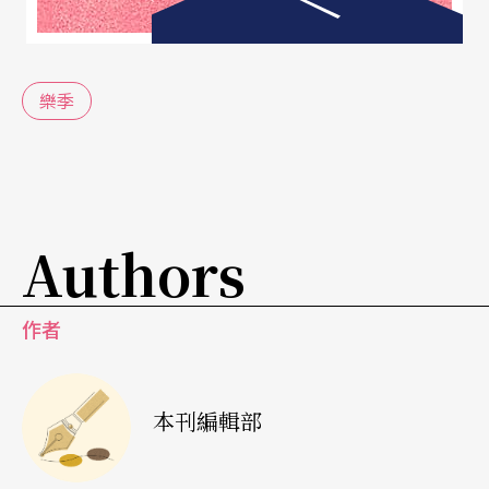
市國四十周年則帶著小提琴協奏曲《梁祝》首演六
十年及《黃河大合唱》傳唱八十年作為開季節目。
樂季
臺灣國樂團及高雄市國樂團在專業上增進，更在文
化上進行互動、結合、擴展領域至亞洲各地，而高
市交在衛武營的推波住攔下，推出的演奏家與曲目
也令人刮目相看。
Authors
從國際看國內，再從台灣看世界，議題與規劃主軸
已無區別，想在樂季的開頭縱覽一整年嗎？完整的
作者
整理，請翻下一頁！
本刊編輯部