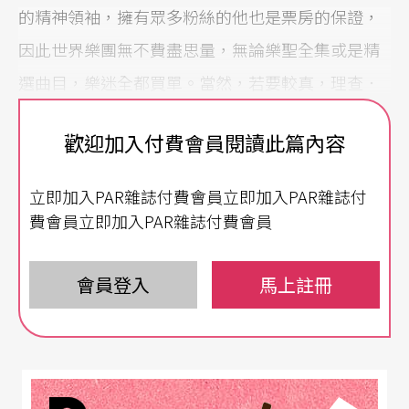
的精神領袖，擁有眾多粉絲的他也是票房的保證，
因此世界樂團無不費盡思量，無論樂聖全集或是精
選曲目，樂迷全都買單。當然，若要較真，理查．
史特勞斯逝世七十周年、巴赫逝世兩百七十年、白
歡迎加入付費會員閱讀此篇內容
遼士逝世一百五十年、魏因貝格誕辰一百周年，都
是本樂季大做文章的主題。但最特別的，要算是克
立即加入PAR雜誌付費會員立即加入PAR雜誌付
拉拉．舒曼的兩百周年誕辰及美國美國憲法修正案
費會員立即加入PAR雜誌付費會員
第十九條——賦予女性選舉權的百年紀念。以男性
為主導的古典樂世界出現了美麗花朵，讓交響音符
會員登入
馬上註冊
格外芬芳。
交響樂團總監的搬風，是本樂季的第二重點。維也
納交響樂團首席指揮約丹明年下半年將正式接掌維