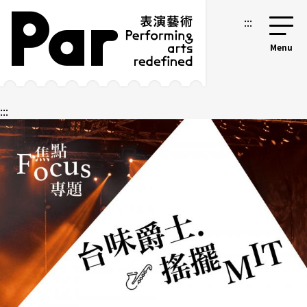
跳到主要內容區塊
網站導覽
:::
:::