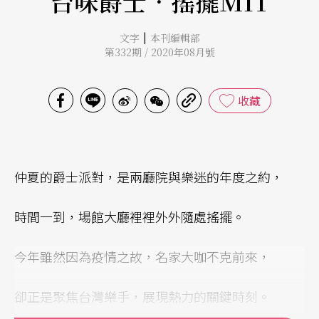
台味爵士．搖擺MIT
|
文字
本刊編輯部
第332期 / 2020年08月號
收藏
仲夏的爵士派對，是兩廳院與樂迷的年度之約，
時間一到，場館大廳裡裡外外隨處搖擺。
今年雖然因為疫情之故，名家大咖不克前來，
卻正是聚焦台灣樂手，展現熱力的關鍵時刻。