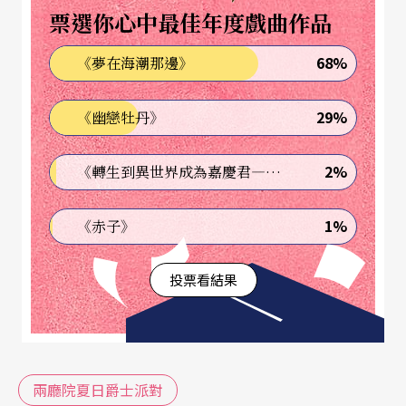
票選你心中最佳年度戲曲作品
68%
《夢在海潮那邊》
29%
《幽戀牡丹》
2%
《轉生到異世界成為嘉慶君—發現我的祖先是詐騙集團!?》
1%
《赤子》
投票看結果
兩廳院夏日爵士派對