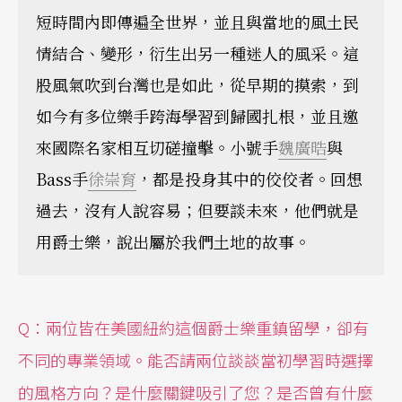
短時間內即傳遍全世界，並且與當地的風土民
情結合、變形，衍生出另一種迷人的風采。這
股風氣吹到台灣也是如此，從早期的摸索，到
如今有多位樂手跨海學習到歸國扎根，並且邀
來國際名家相互切磋撞擊。小號手
魏廣晧
與
Bass手
徐崇育
，都是投身其中的佼佼者。回想
過去，沒有人說容易；但要談未來，他們就是
用爵士樂，說出屬於我們土地的故事。
Q
：兩位皆在美國紐約這個爵士樂重鎮留學，卻有
不同的專業領域。能否請兩位談談當初學習時選擇
的風格方向？是什麼關鍵吸引了您？是否曾有什麼