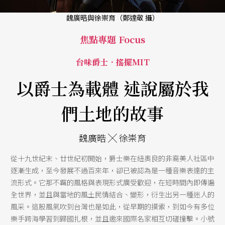
魏廣晧與徐崇育（鄭達敬 攝）
焦點專題 Focus
台味爵士．搖擺MIT
以爵士為載體 述說屬於我
們土地的故事
魏廣晧 ╳ 徐崇育
從十九世紀末、廿世紀初開始，爵士樂在紐奧良的非裔美人社區中
逐漸生成，至今發展不過百來年，卻已被認為是一種音樂表達的主
流形式。它那不羈的風格與表現形式廣受歡迎，在短時間內即傳遍
全世界，並且與當地的風土民情結合、變形，衍生出另一種迷人的
風采。這股風氣吹到台灣也是如此，從早期的摸索，到如今有多位
樂手跨海學習到歸國扎根，並且邀來國際名家相互切磋撞擊。小號