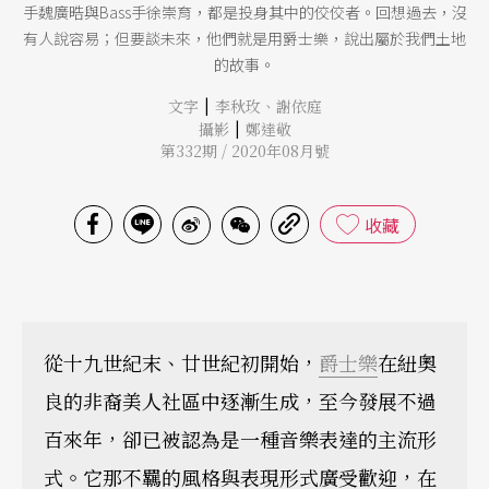
手魏廣晧與Bass手徐崇育，都是投身其中的佼佼者。回想過去，沒
有人說容易；但要談未來，他們就是用爵士樂，說出屬於我們土地
的故事。
|
文字
李秋玫
、
謝依庭
|
攝影
鄭達敬
第332期 / 2020年08月號
收藏
從十九世紀末、廿世紀初開始，
爵士樂
在紐奧
良的非裔美人社區中逐漸生成，至今發展不過
百來年，卻已被認為是一種音樂表達的主流形
式。它那不羈的風格與表現形式廣受歡迎，在