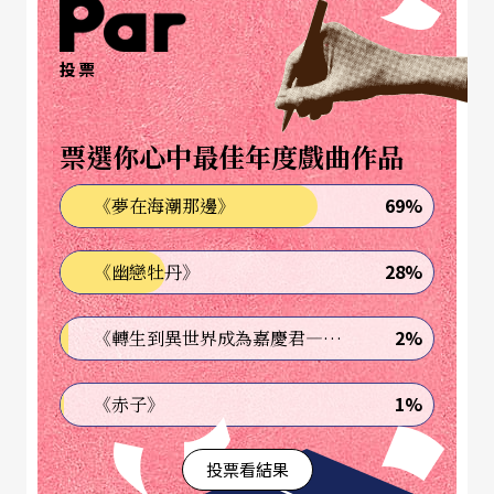
完兵之後就覺得應該要出國進修，當時的推薦信都
是John幫我寫的。因為不是科班出身，所以到紐約
投票
學爵士樂有一種摧毀後重建的感覺，尤其我當時這
個學程的同學很少，一屆大概只有十幾個同學。我
票選你心中最佳年度戲曲作品
很幸運地在當時被錄取，雖然也蠻辛苦，但是對我
69%
《夢在海潮那邊》
們這一代學爵士的人來說，大家的心情應該都會是
一樣的。
28%
《幽戀牡丹》
徐崇育（下稱
Vincent
）：
我從小就很喜歡音樂，高
2%
《轉生到異世界成為嘉慶君—發現我的祖先是詐騙集團!?》
中加入熱音社當主唱、彈吉他，大四之後開始接觸
爵士樂。有一次我在樂器行遇到當時常在Brown Su
1%
《赤子》
gar演出的爵士吉他老師SY，就開始找他學習爵士
投票看結果
樂，他也推薦我聽一些爵士樂手的音樂，像是約