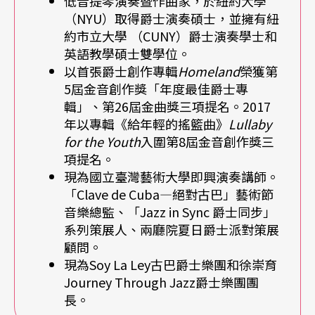
低音提琴演奏暨作曲家，於紐約大學
古巴音樂上。請問你們怎麼如何去選擇？
（NYU）取得爵士演奏碩士，並擁有紐
約市立大學 （CUNY）爵士演奏學士和
Stacey
：
選擇Big band和我的成長很有關係。我一
英語教學碩士雙學位。
路在管樂團長大，如果你去聊天，會發現管樂人有
以首張爵士創作專輯
Homeland
榮獲第
5屆金音創作獎「年度最佳爵士專
一種執著，他們會喜歡跟聚在一起演奏，共同完成
輯」、第26屆金曲獎三項提名。2017
這個音樂。
年以專輯《給年輕的搖籃曲》
Lullaby
for the Youth
入圍第8屆金音創作獎三
在Big band裡面也有一樣的概念，我認為Big band
項提名。
現為國立臺灣藝術大學即興演奏講師。
是一個可以帶人更快進入爵士樂的方式，它不只是
「Clave de Cuba—絕對古巴」藝術節
爵士樂歷史中很重要的一部分，在演出中，即便個
音樂總監、「Jazz in Sync 爵士同步」
系列策展人、兩廳院夏日爵士派對策展
人風格強烈，當跟大家一起合作時還是要互相聆
顧問。
聽。所以大樂團對我來說是最好的爵士樂訓練的方
現為Soy La Ley古巴爵士樂團和徐崇育
Journey Through Jazz爵士樂團團
式，也是比較容易做推廣的形式。
長。