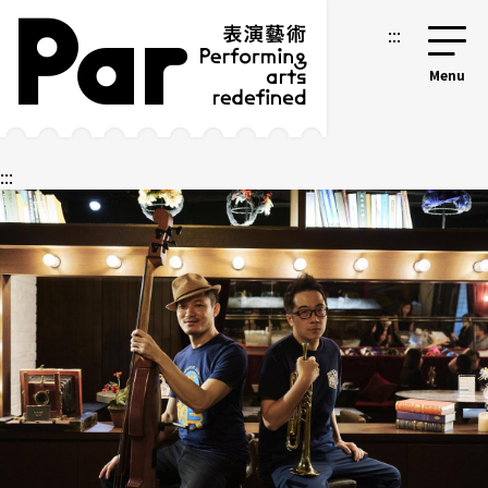
跳到主要內容區塊
網站導覽
:::
:::