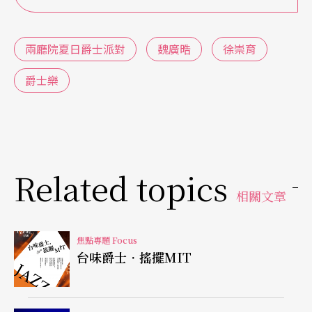
Vincent
：
講到拉丁樂，第一個是帶我接觸的是陳智
先老師，他也是第一個教我打Conga（康加鼓）的
兩廳院夏日爵士派對
魏廣晧
徐崇育
人。我之前在美國住的地方周遭也很容易接觸到拉
爵士樂
丁樂，聽起來蠻喜歡，所以就開始在學校學習，也
發現學校老師都是一些傳奇樂手。
之後就開始跟美國朋友一起組騷莎和古巴樂團，然
後回到台灣之後，也希望能繼續玩古巴音樂，所以
Related topics
相關文章
就在回來之前，把一些台灣還沒有引進的古巴樂器
也都一併帶回來。
焦點專題 Focus
台味爵士．搖擺MIT