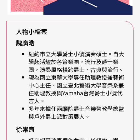
翰．斯科菲爾德（John Scofield）。之後也認識Ph
ilip陳智先老師，他因為住在洛杉磯卅幾年，所以認
識很多爵士樂手，他帶著我聽一些線上的音樂家或
人物小檔案
是傳奇的，不同風格的。
魏廣晧
紐約市立大學爵士小號演奏碩士。自大
不過對我來說，去紐約學習的關鍵是因為我在高雄
學起活耀於各管樂團，流行及爵士樂
當兵的時候，在後台遇到Cecil Mcbee，之後就開始
團，演奏風格橫跨爵士、古典與流行。
現為國立東華大學專任助理教授兼藝術
通信，他當時就對我說：「雖然爵士很競爭，但是
中心主任、國立臺北藝術大學音樂系兼
如果你真的要的話就來紐約吧！」之後我到紐約打
任助理教授與Yamaha台灣爵士小號代
言人。
算學習Bass，他也幫了我很多忙。
多年來擔任兩廳院爵士音樂營教學總監
與戶外爵士派對策展人。
Q
：能否請您談談後來選擇的演奏及推廣的方向？St
徐崇育
acey是小號手並且帶Big band，Vincent比較專注在