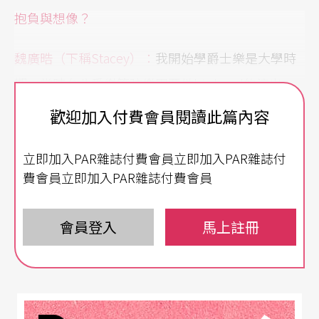
抱負與想像？
魏廣晧（下稱
Stacey
）：
我開始學爵士樂是大學時
期，當時台北愛樂管弦樂團要做big band的演出，
需要四把小號，我很幸運地被他們找來合作。就在
歡迎加入付費會員閱讀此篇內容
那次我認識了很多很好的爵士音樂家前輩，像是鼓
立即加入PAR雜誌付費會員立即加入PAR雜誌付
手黃瑞豐老師一路給我很多啟發，還有當時的bandl
費會員立即加入PAR雜誌付費會員
eader是我一直很崇拜的Dr. John Van Deursen，他
除了在聯管（今NSO）還有北藝大教課，晚上則是
會員登入
馬上註冊
去Brown Sugar餐廳演奏，我以前覺得這樣很酷，
就覺得這會是我想要的生活。
大概一直到廿歲，我才開始正式接觸爵士音樂，當