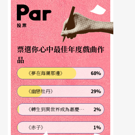
投票
票選你心中最佳年度戲曲作
品
68%
《夢在海潮那邊》
29%
《幽戀牡丹》
2%
《轉生到異世界成為嘉慶君—發現我的祖先是詐騙集團!?》
1%
《赤子》