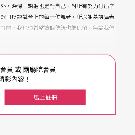
之外，深深一鞠躬也是對自己、對所有努力付出辛
觀眾可以認識台上的每一位舞者，所以謝幕讓舞者
慢打開，我也很希望這個傳統也能保留，無論我們
不能錯過讓觀眾認識舞者的機會，只是這次要用英
費會員 或 兩廳院會員
精彩內容！
anadnaw（卑南族語）. Hello everyone, my name is
e from Taitung, Taiwan Pinuyumayan tribe.” 因為
馬上註冊
傑對其他舞者說不要笑，現場觀眾熱烈掌聲，氣氛
ant to tell you. Today I am very happy to sha
我自己也很感動。” 講完掌聲如雷。