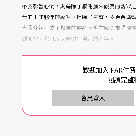
不要影響心情，謝幕除了感謝前來觀賞的觀眾
苦的工作夥伴的感謝。但除了掌聲，我更希望
自我介紹已成了舞團的傳統。現在國際市場慢
到哪裡，都可以大聲喊出自己的名字。
今年夏天，我們正好在馬來西亞演出，當然就
文自我介紹。
歡迎加入 PAR付
閱讀完整
“Marauvan, i Siyang ku ngadan Kemay i d
Siyang. Siyang is my traditional name. I com
會員登入
原住民口音實在太重，旁邊的舞者都在笑，王
變得輕鬆。”Okay. My English is not good, but I w
re my 土地 beautiful song for you. 