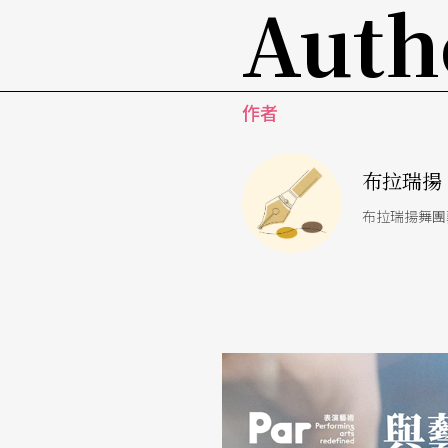
Auth
是這麼重要，也從來沒有想過我會在演出中講
我說母語，讓我知道原來會講母語是這麼重要
的經驗，原來是開心傳達原住民狩獵文化之重
作者
志最後丟下一句：「連你自己的族語都不會講
坐在觀眾席的我，也重重地被打了一拳。
布拉瑞揚
許庭瑋，彰化人。他沒有講英文，而是以流利
布拉瑞揚舞團
關觀眾是否聽懂，看著其他舞者都用自己的族
來西亞演出的感動。
全世界應該沒有一個舞團，在謝幕之後還要自
的收穫，交雜著笑聲與淚水，正是舞者最真實
喊出自己的名字，我是誰，我從那裡來，也是