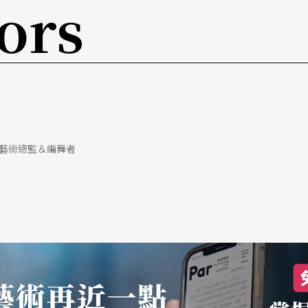
ors
客家話。所以我非常感謝我的阿婆，因為她從小跟
的事情。」在《路吶》的段落中，王傑分享他打獵
要，結果兩人因文化上的認知差異而發生口角，小
，還跟我講什麼傳承文化！」讓王傑當場語塞，而
的閩南話自我介紹，我在旁邊聽的也特別感動。無
藝術總監＆編舞者
語問候，他當然也要用他最熟悉的語言分享他在馬
我介紹吧！聽過無數次的介紹，每一次都有不一樣
的樣子，很難不喜歡他們，而能用母語在台上大聲
對自己最驕傲的鼓勵。