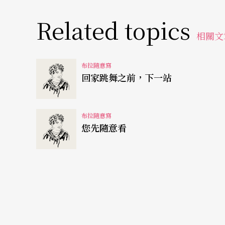
“Nga’ayho salikaka mapolong ci Kaniw kak
Related topics
Amis tribe, and Amis are the most beautif
相關文
呼。
布拉隨意寫
回家跳舞之前，下一站
Morikilr（孔亞明），卑南族。”Actually,Ｉam a nurse
is why I am here.”「離開舞團兩年
演完就要回台灣，回到醫院上班了（哽咽），
布拉隨意寫
您先隨意看
拜，我很珍惜可以表演的機會，可以分享台灣
傑已經淚流滿面。
「ti aulu a ku ngadan, Paiwan，
到了很多的地方，我很開心用我最喜歡的舞蹈來
4月在國家戲劇院演出《我．我們》第一部曲，a