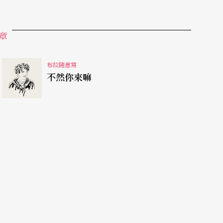
o（阿美族語）. My name is Kaniw. I am from the
ul and handsome people in Taiwan.” 全場為張杰歡
章
布拉隨意寫
不然你來嘛
 but I prefer perform on stage. And that
半之後，能再回來一起在舞台上演出，我覺得很榮幸，今天
剛剛準備出場的時候有一點感慨，來這裡兩個禮
的故事給大家，我很驕傲。」此時站在我旁邊的王
排灣族，我從9歲開始跳舞，今年就要滿29歲，跳舞20年，帶我
分享故事。」aulu（高旻辰）是創始舞者，今年
ulu在台上含淚的說爸爸媽媽從小培養他，終於