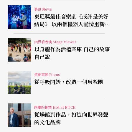
藝訊 News
東尼獎最佳音樂劇《或許是美好
結局》 以兩個機器人愛情重新凝
視有限人生
四界看表演 Stage Viewer
以身體作為活檔案庫 自己的故事
自己說
焦點專題 Focus
從呼吸開始，改造一個馬戲團
兩廳院櫥窗 Hot at NTCH
從場館到作品，打造向世界發聲
的文化品牌