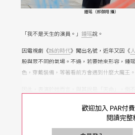
鍾瑶（郝御翔 攝）
「我不是天生的演員。」
鍾瑶
說。
因電視劇《
姊的時代
》闖出名號，近年又因《
股與眾不同的氣場。不過，若要她來形容，鍾瑶
色，穿戴裝備，等著看前方會遇到什麼大魔王
因此，表演於她而言，與其說是「天命」，倒
很享受舞台，現場接到什麼指令就能夠馬上衝
歡迎加入 PAR付
的方式，比較像是一道關卡，我要一道道破關
閱讀完整
以這個邏輯來說，2023年她的第一齣劇場作品