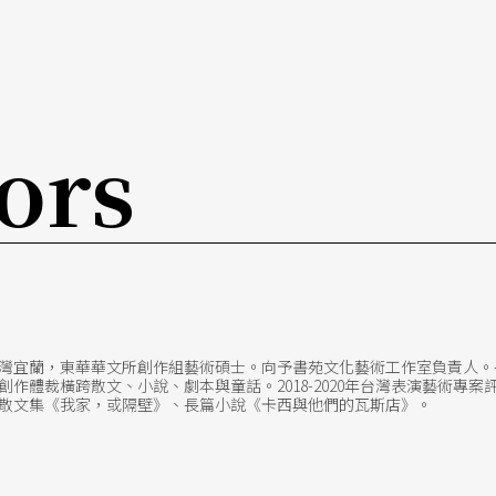
ors
於台灣宜蘭，東華華文所創作組藝術碩士。向予書苑文化藝術工作室負責人
創作體裁橫跨散文、小說、劇本與童話。2018-2020年台灣表演藝術專
散文集《我家，或隔壁》、長篇小說《卡西與他們的瓦斯店》。