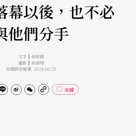
落幕以後，也不必
與他們分手
|
文字
郝妮爾
|
攝影
郝御翔
官網限定報導 2024/06/25
收藏