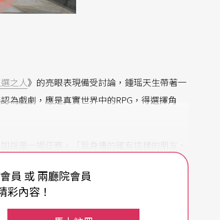
人選之人
》的亮眼表現備受討論，鍾瑶天生帶著一
認為戲劇，應是真實世界中的RPG，得選擇角
。
不如說是一場任務，「我身邊的確有這樣的朋友，
出去、很快就以角色的姿態活起來；但我看待表演
費會員 或 兩廳院會員
、完成任務。」
精彩內容！
《
叫我林彩香
》，大概可說是截至目前為止最大的