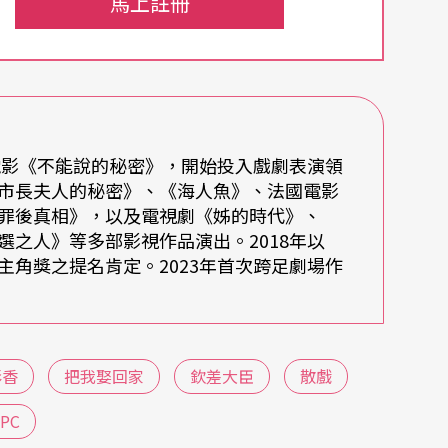
馬上註冊
、愛情的詮釋，好像是我過去幾年之間作為演員的
影像表演的經驗融合說明：「我覺得在電視環境待
電影《不能說的秘密》，開始投入戲劇表演領
市長夫人的秘密》、《海人魚》、法國電影
為了維持一整天的拍攝能量，今天鏡頭若聚焦在眼
罪後真相》，以及電視劇《姊的時代》、
難適應一整天快速節奏的表演形式。可是劇場無法
之人》等多部影視作品演出。2018年以
角獎之提名肯定。2023年首次跨足劇場作
何一個身體偷懶，觀眾的眼睛就是鏡頭，他們可以
連一根小拇指都不可以放鬆。」
樣，讓自己回到最初，如新生之姿於劇場內誕生。
彩香
把我娶回家
欽差大臣
散戲
LPC