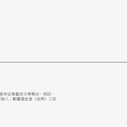
。長年從事藝術文學專訪、側記、
案評論人；勵馨基金會《拾蒂》三部