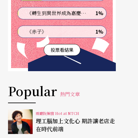
1%
《轉生到異世界成為嘉慶君—發現我的祖先是詐騙集團!?》
1%
《赤子》
投票看結果
Popular
熱門文章
兩廳院櫥窗 Hot at NTCH
理工腦加上文化心 期許讓老店走
在時代前端