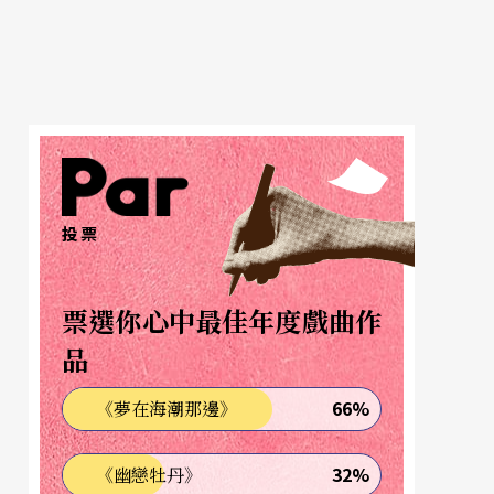
投票
票選你心中最佳年度戲曲作
品
66%
《夢在海潮那邊》
32%
《幽戀牡丹》