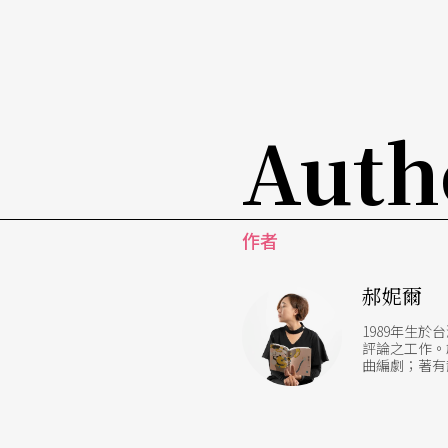
Auth
作者
郝妮爾
1989年生
評論之工作。
曲編劇；著有