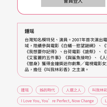
會員登入
魔王關卡。
「這個角色真的很難，一口氣跨足親情、友情
本領，全部都在這個舞台上等待被驗收。」
鍾瑶
鍾瑶說，最艱困的挑戰還不只如此，她與過去
台灣知名模特兒、演員。2007年首次演出
域，陸續參與電影《白蟻—慾望謎網》、《
久了，演員會敏感意識到機器的存在，而且，
《我想要你記得》、台荷電影《詭祭》、《
神，你就會懂得做足眼神的戲就好了，否則很
《艾蜜麗的五件事》《與鯊魚接吻》、《人選
《替身》獲得金鐘獎迷你劇集╱電視電影女主
如此，即便是在排練現場，也無法允許你有任
品，擔任《叫我林彩香》之主演。
自由捕捉、聚焦任何畫面，因此這個時候，你
鍾瑶說，站上了排練場，她必須像個小寶寶一
鍾瑶
姊的時代
人選之人
叫我林
I Love You, You’re Perfect, Now Change