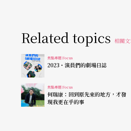
Related topics
相關文
焦點專題 Focus
2023・演員們的劇場日誌
焦點專題 Focus
何瑞康：回到原先來的地方，才發
現我更在乎的事