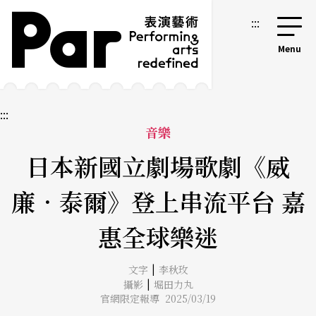
跳到主要內容區塊
網站導覽
:::
:::
音樂
日本新國立劇場歌劇《威
廉．泰爾》登上串流平台 嘉
惠全球樂迷
|
文字
李秋玫
|
攝影
堀田力丸
官網限定報導 2025/03/19