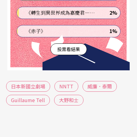
2%
《轉生到異世界成為嘉慶君—發現我的祖先是詐騙集團!?》
1%
《赤子》
投票看結果
日本新國立劇場
NNTT
威廉．泰爾
Guillaume Tell
大野和士