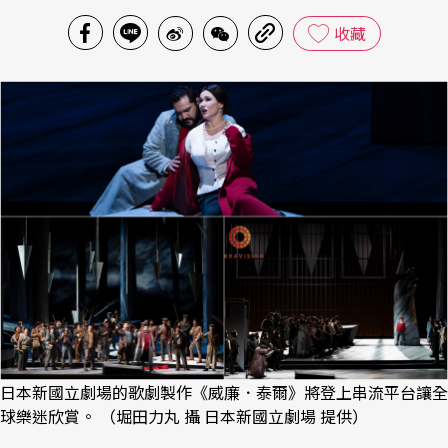
收藏
日本新國立劇場的歌劇製作《威廉．泰爾》將登上串流平台讓全
球樂迷欣賞。 （堀田力丸 攝 日本新國立劇場 提供）