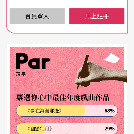
會員登入
馬上註冊
投票
票選你心中最佳年度戲曲作品
68%
《夢在海潮那邊》
29%
《幽戀牡丹》