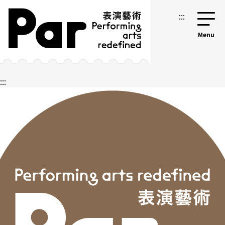
跳到主要內容區塊
網站導覽
:::
:::