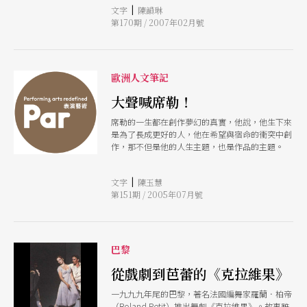
|
文字
陳韻琳
的浮士德；還有旋律溫柔充滿愛意、所表現出來的
第170期 / 2007年02月號
在愛情中的浮士德；最後是輝煌以銅管樂器為主樂
器的、完成大我理想的浮士德。
歐洲人文筆記
大聲喊席勒！
席勒的一生都在創作夢幻的真實，他說，他生下來
是為了長成更好的人，他在希望與宿命的衝突中創
作，那不但是他的人生主題，也是作品的主題。
|
文字
陳玉慧
第151期 / 2005年07月號
巴黎
從戲劇到芭蕾的《克拉維果》
一九九九年尾的巴黎，著名法國編舞家羅蘭．柏帝
（Roland Petit）推出舞劇《克拉維果》。故事雖