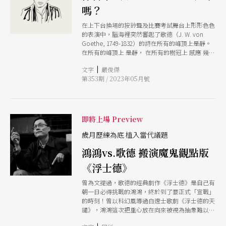
嗎？
在上下台換場的按鈴聲及比賽考試舞台上形形色色
的表演中，腦海裡突然響起了歌德（J. W. von
Goethe, 1749-1832）的詩在所有的峰頂上是靜。
在所有的峰頂上 是靜， 在所有的樹冠上 感應 幾乎
沒有一絲氣息； 鳥兒於森林中沉匿。 稍等！很快
|
文字
嚴俊傑
地 你也將靜謐。（註） 這是歌德最有名的詩，幾
第353期 / 2023年05月號
乎每一位德國人皆耳熟能詳。詩的視角由遠至近，
由天地至動物而於人，呈現出一種難以言喻的心
境。一種於靜謐中通體舒暢的喜樂抑或是安靜中，
心如明鏡台，五感六識隨著心靈馳騁超綻放的體
悟。 2023年疫情後，表演藝術需要什麼？在探討
即將上場 Preview
這個問題前，還需回溯創作及表演的根源理想！藝
術家為理想而活，進而產生克服現實障礙的動力；
歲月歷練為底 植入當代議題
巴赫因深知大鍵琴的缺陷而於寫給兒子們的教材創
鴻鴻vs.歌德 搬演魔鬼觀點版
意曲內頁寫上除了要清楚地彈奏二聲部與三聲部，
更重要地莫過於尋找一種如歌的彈法。貝多芬當年
《浮士德》
的早期鋼琴還無法做出如此極端的音量對比，他卻
寫下了心中的理想：ppp極弱或fff極強使得精神永
曾為文提過，歌德的經典劇作《浮士德》是自己有
留至今。 然而，在每日大量的社群、新型態表
朝一日必得挑戰的鴻鴻，終於到了要正式「宣戰」
演，甚至是吸收龐大資料庫而對答如流的ChatGPT
的時刻！曾以科幻風導過白遼士歌劇《浮士德的天
前，要能夠釐清心中理想，不隨波逐流著實非常困
譴》，鴻鴻這次把重心放在向來被視為抽象難以解
難。唯有內心真正的寧靜，方能聽見自己的理想，
讀的第二部，期待藉《浮士德》，將更多現實議題
因此，歌德的詩突然浮現於我心中在所有的峰頂上