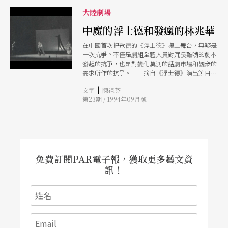
大陸劇場
中魔的浮士德和發瘋的林兆華
在中國首次把歌德的《浮士德》搬上舞台，無疑是
一次抗爭。不僅是劇組全體人員對冗長難啃的劇本
發起的抗爭，也是對變化莫測的話劇市場和觀衆的
需求所作的抗爭。──摘自《浮士德》演出節目單
前言
|
文字
陳祖芬
第23期 / 1994年09月號
免費訂閱PAR電子報，獲取更多藝文資
訊！