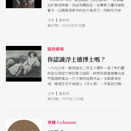
出於歌德原著，但卻另闢蹊徑，從費斯力畫作擷取
養分，凸顯歌德原作的巨大衝突力，同時充分發揮
舞蹈的抒情特質，場面劇情張力十足、舞步精彩，
|
文字
楊莉莉
將文學、舞蹈與音樂緊密結合。
第89期 / 2000年05月號
歐陸劇場
你認識浮士德博士嗎？
一九九九年，歌德誕生二百五十週年。爲了熱烈慶
祝這位德語文學巨擘之誕辰，歐陸各國重要舞台自
然皆適時推出一代文豪的經典作品。法國導演安
端．維德志生平兩度以《浮士德》，作爲自己開創
「易符里社區劇場」與接掌「國立夏約劇院」的開
|
文字
楊莉莉
幕戲，其詮釋的角度與表演策略，於今看來，仍渙
第84期 / 1999年12月號
發新意與深諦。
專欄 Columns