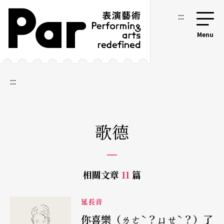
跳到主要內容區塊
網站導覽
:::
:::
歌德
相關文章
11
篇
延長音
你喜樂（ㄌㄜˋ？ㄩㄝˋ？）了