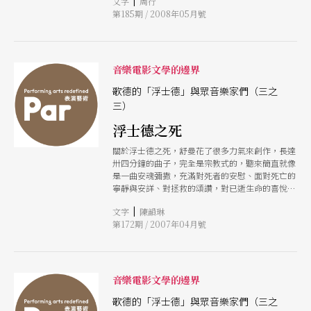
|
文字
周行
收進劇場的胃納。
是靜。這諸多不同理想的擦撞，使得藝術的領空有
第185期 / 2008年05月號
著最絢爛的火花。如19世紀中葉，布拉姆斯與李斯
特、華格納等所開展之浪漫的戰爭（War of the
Romantics）所見。布拉姆斯眼看恩人舒曼所創
《新音樂雜誌》（Die Neue Zeitschrift fr Musik）
音樂電影文學的邊界
於舒曼逝世後淪為抨擊他們所堅信美學的工具，揭
開與李斯特及華格納等新德國學派（New German
歌德的「浮士德」與眾音樂家們（三之
School）主力之信念之戰。李斯特在布拉姆斯眼
三）
中幾乎摒棄了傳統的曲式，如他的交響詩；離經叛
道的和聲進行加上使音樂通俗化的標題音樂如《浮
浮士德之死
士德交響曲》等，一再挑戰布拉姆斯對美學理想的
底線。 但這百年來的思辨卻孕育了歐洲文化的深
關於浮士德之死，舒曼花了很多力氣來創作，長達
度與廣度，更培育了人民的氣質
卅四分鐘的曲子，完全是宗教式的，聽來簡直就像
是一曲安魂彌撒，充滿對死者的安慰、面對死亡的
寧靜與安詳、對拯救的頌讚，對已逝生命的喜悅與
滿足。
|
文字
陳韻琳
第172期 / 2007年04月號
音樂電影文學的邊界
歌德的「浮士德」與眾音樂家們（三之