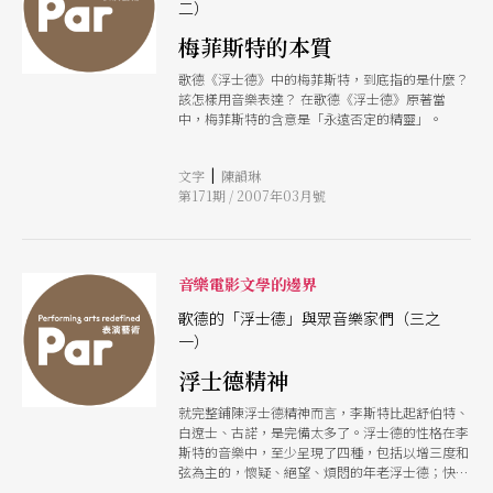
二）
梅菲斯特的本質
歌德《浮士德》中的梅菲斯特，到底指的是什麼？
該怎樣用音樂表達？ 在歌德《浮士德》原著當
中，梅菲斯特的含意是「永遠否定的精靈」。
|
文字
陳韻琳
第171期 / 2007年03月號
音樂電影文學的邊界
歌德的「浮士德」與眾音樂家們（三之
一）
浮士德精神
就完整鋪陳浮士德精神而言，李斯特比起舒伯特、
白遼士、古諾，是完備太多了。浮士德的性格在李
斯特的音樂中，至少呈現了四種，包括以增三度和
弦為主的，懷疑、絕望、煩悶的年老浮士德；快速
遊走短促音符呈現出來的渴望經歷生命、積極躁動