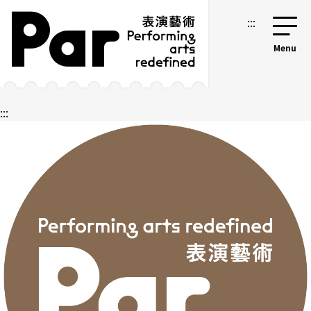
跳到主要內容區塊
網站導覽
:::
:::