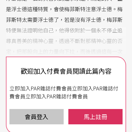
是浮士德這種特質，會使梅菲斯特注意浮士德。梅
菲斯特太需要浮士德了，若是沒有浮士德，梅菲斯
特便無法證明他自己，他得依附於一個永不停止追
尋真善美的精神心靈，透過不斷對那精神心靈的否
定，把那股向上的力量向下拉，而後透過這每一次
的下墜，他方能顯明他自己。這種永遠的否定，正
歡迎加入付費會員閱讀此篇內容
是徹底的虛無。
立即加入PAR雜誌付費會員立即加入PAR雜誌付
打擊樂器下戲劇性出現的梅菲斯特
費會員立即加入PAR雜誌付費會員
所以梅菲斯特和浮士德之間是一種辯證的關係，浮
士德因學術象牙塔的生命空虛，想藉助梅菲斯特讓
會員登入
馬上註冊
人生重來一遍，他的目的是要重新找到意義；可是