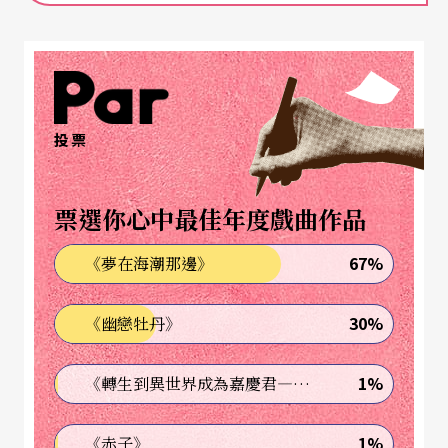
梅菲斯特讓浮士德生命重來，是為了否定這種意
義，讓浮士德掉回虛無。
該用怎樣的音樂，方能把梅菲斯特精神徹底呈現
投票
呢？
白遼士劇中，浮士德聽到遠處合唱基督復活，把他
票選你心中最佳年度戲曲作品
從絕望想自殺的深淵中換回，然後急驟短促幾個音
67%
《夢在海潮那邊》
符，打擊樂器戲劇性的一聲敲響，梅菲斯特出現
了。
30%
《幽戀牡丹》
古諾比之白遼士，更貼近浮士德想呼喚梅菲斯特的
1%
《轉生到異世界成為嘉慶君—發現我的祖先是詐騙集團!?》
陰暗心靈。在古諾的歌劇中，浮士德感受著空虛之
際，他開始咒詛，因為他覺得人生是在進行一場欺
1%
《赤子》