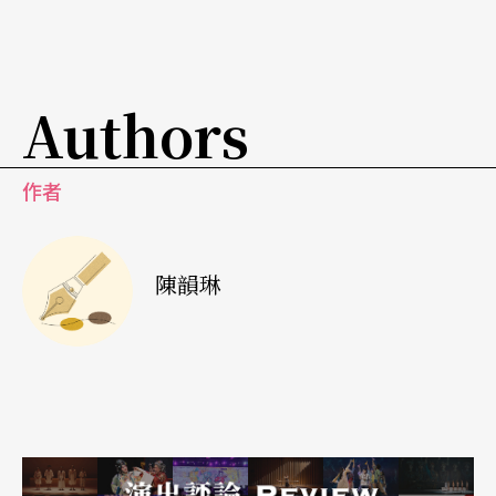
判，阻止瑪格麗特祈禱，要瑪格麗特永遠不要忘記
自己的罪惡：「不！不！上帝永遠不會原諒你！咒
詛妳！地獄等著妳！」當他宣告審判時，搭配的主
Authors
奏樂器卻是管風琴，他還喚出幽暗的地靈，於是像
是來自地底般的合唱，也附和著審判：「到那日，
作者
祂會怎麼看妳？妳怎能站在祂面前……。」在這審
判聲中，高音部繼續浮盪瑪格麗特淒楚的哀告，最
陳韻琳
後瑪格麗特以為自己永不得赦免尖叫昏倒，樂音卻
以管風琴聖詠結束。
淒楚哀告的、審判的、神聖的、來自地府的、渴望
被安慰與永不赦免……這種種不同音樂情感的搭
配，是我感受到的最驚悚顫慄恐怖的梅菲斯特，也