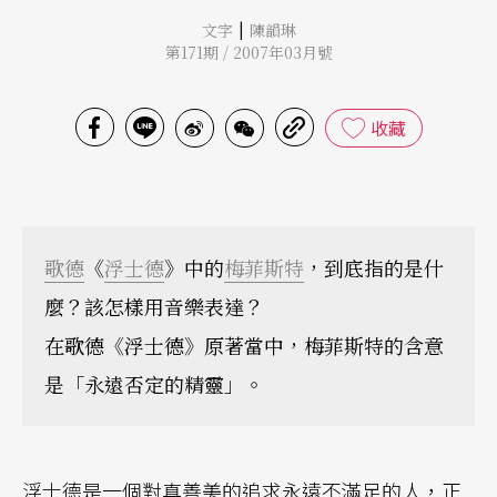
|
文字
陳韻琳
第171期 / 2007年03月號
收藏
歌德
《
浮士德
》中的
梅菲斯特
，到底指的是什
麼？該怎樣用音樂表達？
在歌德《浮士德》原著當中，梅菲斯特的含意
是「永遠否定的精靈」。
浮士德是一個對真善美的追求永遠不滿足的人，正