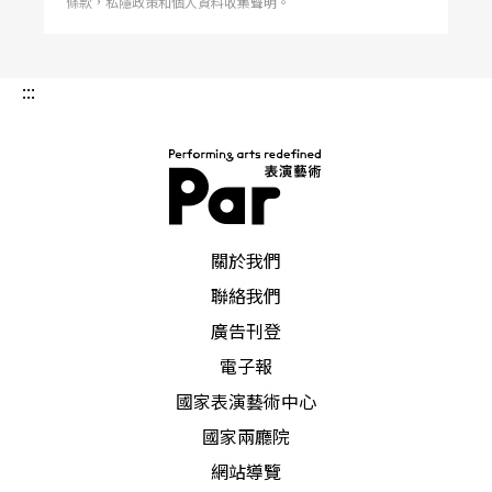
條款，私隱政策和個人資料收集聲明。
的感覺，以短促跳躍不安定的音符製造輕浮之感，
並讓這種愚弄嘲笑感糾纏全曲，甚至當瑪格麗特夢
:::
想的、溫柔可愛的主題出現，他也以嘲弄手法進行
此樂段的高潮，還將絃樂器音符下到上地滑走，製
造嘲笑感。這完全吻合浮士德與梅菲斯特的辯證關
係，以及梅菲斯特「徹底否定」的屬性。
PAR 表演藝術雜誌
關於我們
聯絡我們
廣告刊登
電子報
國家表演藝術中心
國家兩廳院
網站導覽