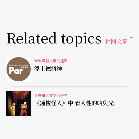
是〈Seigneur daignez permettre....Souviens toi du
passe〉與〈Quand du Seigneur le jour luira....Seig
neur accueillez la priere〉。
Related topics
相關文章
這一段梅菲斯特的處理，讓我隱隱回響著莫札特
《唐喬望尼》的最後段落，只是莫札特男低音幽靈
音樂電影文學的邊界
宣告的審判、合唱的附和，對比的是唐喬望尼男高
浮士德精神
音連連“No!No!”的拒絕。
驚悚顫慄的梅菲斯特
音樂電影文學的邊界
《鐘樓怪人》中 看人性的暗與光
可是在古諾這兩曲中，搭配的對比實在太淒厲了。
音樂先以管風琴聖詠開始，而後是瑪格麗特淒楚的
祈禱，隨後男低音梅菲斯特出現，他嚴厲地宣告審