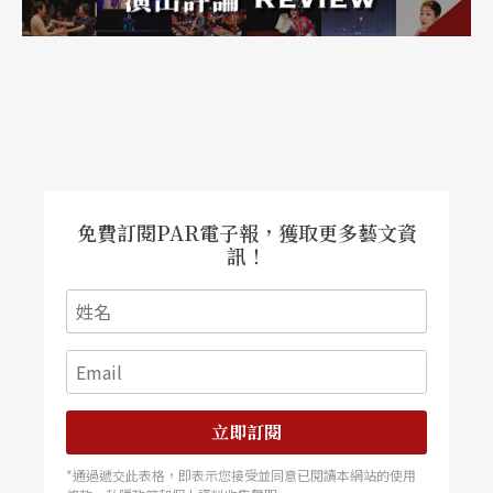
是這種完全對立的情感，把梅菲斯特「永遠的否
定」 特質表現的最明顯。面對著知道自己罪孽深
重，渴望赦免的痛楚心靈 ，卻宣告永遠的地獄之
火，而更重要的是，梅菲斯特是用信仰否定信仰，
用定罪否定恩典，用敬虔否定敬虔，我認為，古諾
這段落的處理，最能呈現出他的深度，不管是信
免費訂閱PAR電子報，獲取更多藝文資
訊！
仰、或他對梅菲斯特本質的掌握。
愚弄嘲笑的梅菲斯特
李斯特
的《浮士德交響詩》對於梅菲斯特「徹底否
定的精靈」的 處理法也很別緻，他沿用著浮士德主
立即訂閱
題，只是對此開了大玩笑地，全部變奏成愚弄嘲笑
*通過遞交此表格，即表示您接受並同意已閱讀本網站的使用