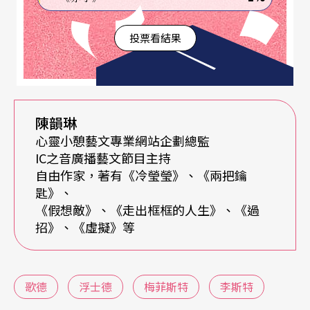
騙，人生是一種囚禁，不管是歡樂、夢想、科學、
投票看結果
祈禱、信仰……所有他堅忍尋求的，全是一場空，
在這段，“curse”（詛咒）這個字總共出現六次，
然後他呼喚：“Satan, Come to me! ”再來一樣是
打擊樂器戲劇的敲響，在咒詛聲中，梅菲斯特出
陳韻琳
心靈小憩藝文專業網站企劃總監
現。
IC之音廣播藝文節目主持
自由作家，著有《冷瑩瑩》、《兩把鑰
不過，不管是白遼士或者是古諾，都是以打擊樂器
匙》、
敲響，帶出梅菲斯特，只能說是戲劇化，卻沒有呈
《假想敵》、《走出框框的人生》、《過
招》、《虛擬》等
現出歌德筆下梅菲斯特的特質。
古諾歌劇中，有一段音樂處理的梅菲斯特，就真的
歌德
浮士德
梅菲斯特
李斯特
讓我感覺顫慄、驚悚。這段共相連兩首曲子，分別