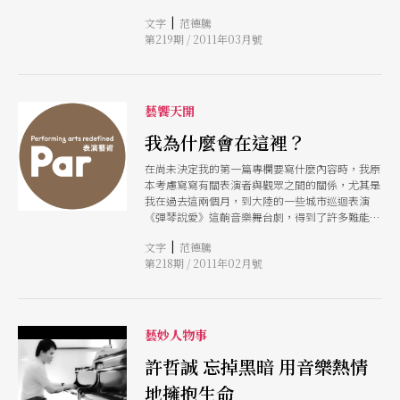
等著別人發出第一個掌聲，才敢大聲拍手。這樣比
去練。大部分學生在學一首新曲子，會先彈個幾個
|
文字
范德騰
較好，除非你確定樂曲百分之百地結束，不然千萬
禮拜，等到可以彈快一點、流暢一點，再把曲子背
第219期 / 2011年03月號
別當第一個拍手的人！
起來。而哲誠是一邊學一邊背譜，同時進行！ 在
古典音樂的世界中，樂譜就是曲子的藍圖，就好比
一位建築師需要看
藝饗天開
我為什麼會在這裡？
在尚未決定我的第一篇專欄要寫什麼內容時，我原
本考慮寫寫有關表演者與觀眾之間的關係，尤其是
我在過去這兩個月，到大陸的一些城市巡迴表演
《彈琴說愛》這齣音樂舞台劇，得到了許多難能可
貴的經驗，迫切想要與大家分享。但是，我真的無
|
文字
范德騰
法逃避這個事實：為什麼國王企鵝還在台北路上閒
第218期 / 2011年02月號
晃？
藝妙人物事
許哲誠 忘掉黑暗 用音樂熱情
地擁抱生命