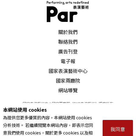
PAR 表演藝術雜誌
關於我們
聯絡我們
廣告刊登
電子報
國家表演藝術中心
國家兩廳院
網站導覽
國家表演藝術中心國家兩廳院《PAR表演藝術》版權所有
本網站使用 cookies
©
2022
Performing arts redefined. All Rights Reserved
為提供您更多優質的內容，本網站使用 cookies
統一編號 Tax Id number 00973926
分析技術。 若繼續閱覽本網站內容，即表示您同
本站所提供相關演出資訊，如有異動應以主辦單位公告為準。
我同意
意我們使用 cookies，關於更多 cookies 以及相
服務條款
｜
隱私權聲明
｜
著作權聲明