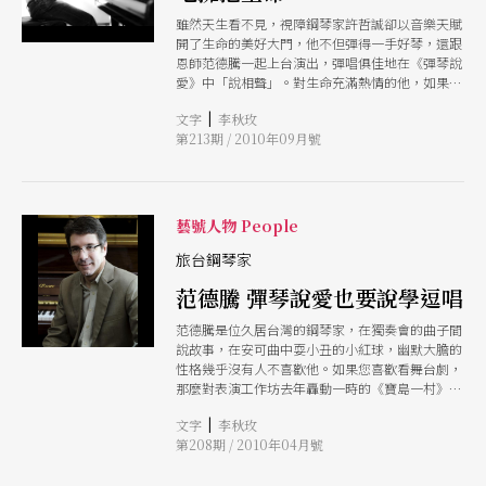
雖然天生看不見，視障鋼琴家許哲誠卻以音樂天賦
開了生命的美好大門，他不但彈得一手好琴，還跟
恩師范德騰一起上台演出，彈唱俱佳地在《彈琴說
愛》中「說相聲」。對生命充滿熱情的他，如果可
以選擇，還是寧願選擇「看不見」，因為他樂於擁
|
文字
李秋玫
抱這個世界，樂於相信人性的善良。
第213期 / 2010年09月號
藝號人物 People
旅台鋼琴家
范德騰 彈琴說愛也要說學逗唱
范德騰是位久居台灣的鋼琴家，在獨奏會的曲子間
說故事，在安可曲中耍小丑的小紅球，幽默大膽的
性格幾乎沒有人不喜歡他。如果您喜歡看舞台劇，
那麼對表演工作坊去年轟動一時的《寶島一村》一
定有印象。劇裡的老周在辨識家鄉方位時所唱的
|
文字
李秋玫
〈松花江上〉，那首鋼琴版本就是他所彈的。而和
第208期 / 2010年04月號
表坊的合作不僅於此，最近還將親自上陣，帶著自
己的鋼琴學生上台「演戲」！