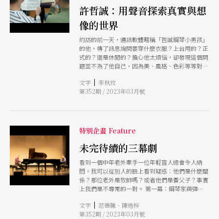
許哲誠：用聲音探索真實與想
像的世界
約訪的前一天，通訊軟體暱稱「哲誠鋼琴小男孩」
的他，傳了訊息詢問要穿什麼衣服？上台用的？正
式的？還是休閒的？擔心他太煩惱，卻發現這個問
題並不為了他自己，因為美、風格、色彩等等對許
哲誠來說，只是為了明眼人。真正的他，不是你一
|
文字
李秋玫
眼就能夠看得穿的！ 但他還是打扮很得體，整齊
第352期 / 2023年03月號
的衣衫配著整齊的頭髮；白淨的臉，總是堆著害羞
再加上一點調皮的笑容。「不過，不能叫他戴墨
鏡！」談起服裝的問題，他的鋼琴老師范德騰語帶
玄機地笑了。原來，兩人合作演出曾經考量過酷帥
的造型，卻被許哲誠斷然拒絕：「我不想被人貼標
特別企畫 Feature
籤！」敏感而纖細的他，不允許這類的美感，破壞
了他想要維護的空間。
未完待續的三幕劇
看到一個中年老外牽手一位年輕盲人總會令人納
悶，我可以從別人的臉上看到疑惑：他們是什麼關
係？那位老外是牧師嗎？或者他們是養父子？事實
上我們是不尋常的一對。 第一幕：鋼琴家與彈鋼
琴的盲男孩的相遇 1997年，我在台灣的第4年，某
|
文字
范德騰、陳逸梓
個早晨，我正吃著早餐，電話響了。在電話的那一
第352期 / 2023年03月號
頭，是位鋼琴老師。 她說：范老師，我這邊有個