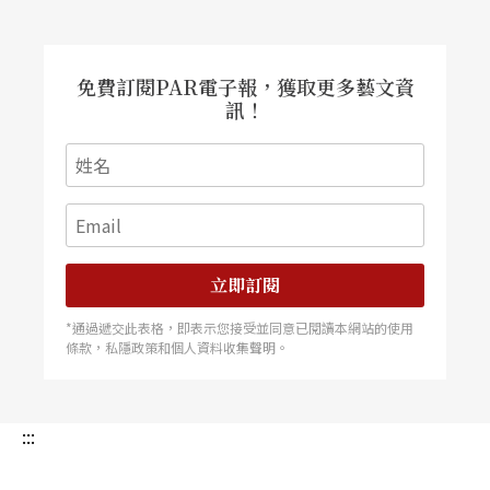
免費訂閱PAR電子報，獲取更多藝文資
訊！
立即訂閱
*通過遞交此表格，即表示您接受並同意已閱讀本網站的使用
條款，私隱政策和個人資料收集聲明。
:::