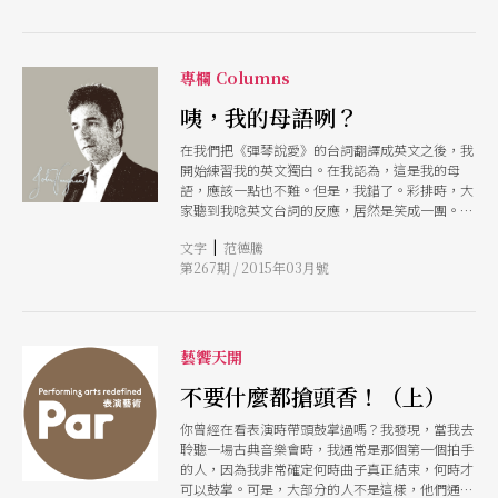
會彈鋼琴的男孩，我可不可以帶他過去彈給你聽？
我：好啊！沒問題！約個時間吧！ 她：這學生是
個盲生喔！ 我：喔！嗯（我的腦子裡馬上閃過數
個問題：他是一生下來就看不見？他有上一般國小
專欄 Columns
嗎？他有導盲犬嗎？但是我的中文並不是很好，在
電話上溝通更是吃力，我還是等到見面時再來問這
咦，我的母語咧？
些問題吧！）那可以星期六來嗎？ 星期六，當許
在我們把《彈琴說愛》的台詞翻譯成英文之後，我
哲誠和媽媽來到我家後，我得到了答案：他一出生
開始練習我的英文獨白。在我認為，這是我的母
就失明，他就讀一般國小基隆成功國小，他沒有導
語，應該一點也不難。但是，我錯了。彩排時，大
盲犬！然後我們走進琴房。 他彈的第一首曲子是
家聽到我唸英文台詞的反應，居然是笑成一團。導
蕭邦的幻想即興曲！這首曲子非常棘手，我很驚訝
演說，句子間我常會用中文隨口迸出「好」這個
他可以解決左右手之間協調的難題，但最讓我訝異
|
文字
范德騰
字。我真的沒注意到這一點，就像我當初在魁北克
的是他彈出來的音色。他彈的是我的琴，我其他學
第267期 / 2015年03月號
講法文一樣。就在那時，我知道，我需要一股強大
生也彈一樣的琴，但是他彈出來的音色就是不一
的力量，把我的母語拉回大腦。
樣，更溫暖、更迷人，我對這位盲生的興趣愈來愈
濃！但是，我有個更重要的問題想問：他是如何學
曲子的？ 彈琴時，眼睛並不是最重要的元素。我
們用手指彈，用耳朵聽，反而眼睛常常會是個障
藝饗天開
礙！當一位歌唱家唱到深入忘情時，他會閉上眼
不要什麼都搶頭香！（上）
睛，就像我們親吻時一樣，我們會閉上眼睛來專注
一個感官或一種感覺。所以，我們不需要眼睛來彈
你曾經在看表演時帶頭鼓掌過嗎？我發現，當我去
琴，但我教過的所有學生都是使用看樂譜來學曲子
聆聽一場古典音樂會時，我通常是那個第一個拍手
的，我要如何教哲誠學曲子呢？ 他解釋，台灣有
的人，因為我非常確定何時曲子真正結束，何時才
點字譜，但他不會，也不需要。他之前的老師會將
可以鼓掌。可是，大部分的人不是這樣，他們通常
曲子分手彈一遍，他用錄音機錄下來，接著帶回家