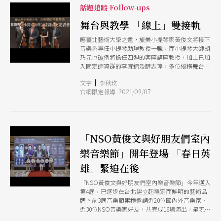
《小交響曲》、《汨羅沈流》等，以回顧大師的人
作。
話題追蹤 Follow-ups
生重要階段。同時，作曲家陳可嘉與李元貞也將以
新作向這位音樂大師致敬。跨時空人生巡禮與古今
舞台與教學 「線上」雙接軌
對話，相信是場豐富的音樂饗宴！
應臺北藝術大學之邀，旅美小提琴家黃俊文將接下
音樂系專任小提琴助理教授一職，而小提琴大師胡
乃元也破例將擔任四週的客座講座教授，加上已加
入固定師資群的李宜錦及薛志璋，多位縱橫舞台的
演奏家將為校園音樂學子帶來不一樣的學習體驗。
|
文字
李秋玫
而透過建置線上教學設備，未來也可能跨越時空限
官網限定報導 2021/09/07
制，讓各領域音樂大師線上教學，讓學生不用等到
出國留學，也能看到更廣闊的世界
「NSO黃俊文與好朋友們室內
樂音樂節」開年登場 「春日英
雄」緊追在後
「NSO黃俊文與好朋友們室內樂音樂節」今年邁入
第4屆，已逐步在台北建立起穩定而鮮明的藝術品
牌。前3屆音樂節累積邀請近20位國內外音樂家、
近30位NSO音樂家好友，共完成16場演出，呈現超
過25首橫跨古典與當代的室內樂作品，成為樂迷每