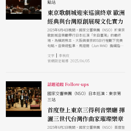
點站
東京歌劇城迎來巡演終章 歐洲
經典與台灣原創展現文化實力
2025年6月4日晚間，國家交響樂團（NSO）於東京
歌劇城音樂廳舉行日本巡演「來自臺灣」的最終
場，為橫跨熊本、大阪與東京的5日行程劃下完美
句點。音樂總監準．馬寇爾（Jun Mrkl）擔綱指
揮，曲目涵蓋台灣原創作品與歐洲經典，充分展現
|
文字
李秋玫
台灣音樂實力與文化厚度。 台灣原創與歐洲經典
官網限定報導 2025/06/05
並陳 展現音樂實力與文化厚度 音樂會上半場回
到日巡前兩場由台灣作曲家蕭泰然的《來自福爾摩
沙的天使》作為開場，向觀眾呈現源自台灣這片土
地的濃厚音樂情感。隨後布魯赫的E小調雙重協奏
曲原訂由小提琴家黃俊文及中提琴家今井信子擔
話題追蹤 Follow-ups
任，但後者在日巡前因健康因素臨時取消上場，
NSO隨即在極短時間內隨即安排邀請德國中提琴家
國家交響樂團（NSO）日本巡演：東京第
維特．赫譚斯坦（Veit Hertenstein）接替登台。
三站
赫譚斯坦是一位活躍於國際音樂界的德國中提琴
首度登上東京三得利音樂廳 揮
家，1985年出生於德國奧格斯堡（Augsburg）。
他以精湛的技巧、深沉的音色和細膩的音樂詮釋著
灑三世代台灣作曲家璀璨樂章
稱，活躍於獨奏、室內樂和教學領域，現在所使用
的義大利名琴是製造師阿瑪蒂在1616年製造的中提
2025年6月2日晚間，國家交響樂團（NSO）首度登
琴。2015年起接續今井信子擔任德國德特莫爾德音