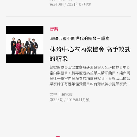
Mntyjrvi、P. Kostiainen、J. Linkola等作曲家，他
第340期 / 2021年07月號
們的作品好陌生但又好好聽，頗是意外的收穫。
下半場排了法國的浦朗克《榮耀頌》與阿根廷的拉
米瑞茲《中南美彌撒》，我著實佩服台北室內合唱
團如此精準地掌握不同語彙與風格的堅強實力。雖
音樂
然在《中南美彌撒》的器樂伴奏上，精簡了作曲家
原先設定的南美洲民俗樂器，然而請來男高音林健
演繹俄國不同世代的鋼琴三重奏
吉是非常棒的選擇，或因他的原住民血統，讓演唱
些許脫離學院派氣息，多了些狂放的自然風情。
林肯中心室內樂協會 高手較勁
指揮家陳雲紅已離開台北室內合唱團藝術總監職
務，但先前連續3年「紅紅夫人的異想世界」系
的精采
列，無論是伯恩斯坦的《奇徹斯特詩篇》、
曾數度訪台演出並舉辦研習營與大師班的林肯中心
室內樂協會，將再度造訪並帶來精采曲目，讓台灣
樂迷一享室內樂演奏的精緻與默契。參與演出的音
樂家除了有近年備受矚目的台灣旅美小提琴家黃俊
文，還有多位美國樂壇菁英，這次將帶來蕭斯塔可
|
文字
賴家鑫
維奇、阿倫斯基與柴科夫斯基的鋼琴三重奏，反映
第323期 / 2019年11月號
俄國音樂世代交替，可說是難得一見的高手較勁。