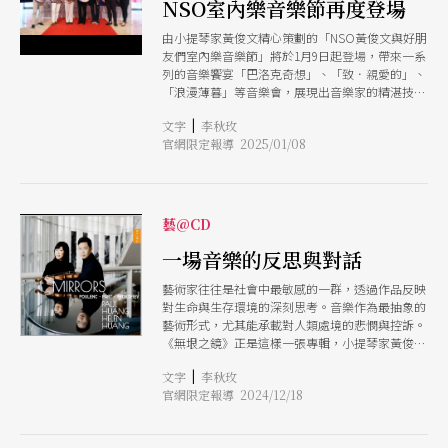
NSO室內樂音樂節再度登場
文化，將「來自福爾摩沙」的音樂帶進當地人民的
生活。 在正式演出之前（5月29日），由台積電文
由小提琴家黃俊文精心策劃的「NSO黃俊文與好朋
教基金會支持的黃俊文小提琴大師班率先登場，臺
友們室內樂音樂節」將於1月9日起登場，帶來一系
南市市長黃偉哲也特別蒞臨現場，為同樣出身台南
列的音樂饗宴「巴洛克奇想」、「致．親愛的」、
的小提琴家黃俊文加油打氣。大師班的幾位學生在
「浪漫薄暮」等音樂會，展現出音樂家的精湛技藝
黃俊文因材施教的指導下獲得相當的收穫，更有接
與團隊默契，讓愛樂者們有機會近距離感受世界級
受指導的學生當場表示願意來台受教於黃俊文。
|
文字
李秋玫
音樂家的合作成果。 自第一屆音樂節獲得觀眾的
官網限定報導 2025/01/08
高度評價後，黃俊文延續他對室內樂的熱情與使命
感，期待能帶動台灣音樂界的參與及投入。這次的
音樂節再次邀請到國際知名音樂家參與，除了黃俊
文自身的演出，還有小提琴家林冠羽（Kevin
Lin）、中提琴家辛西婭．菲爾普斯（Cynthia
藝@CD
Phelps）、大提琴家馬克西米里安．霍儂
（Maximilian Hornung）、小號演奏家嘉柏．柏
一場音樂的反思與對話
多斯基（Gbor Boldoczki）、鋼琴家安．瑪莉．
藝術家往往是社會中最敏感的一群，透過作品反映
麥克德茉特（Anne-Marie McDemott）等，將聯
對生命與生存環境的深刻思考。音樂作為最抽象的
手為觀眾呈現一場視聽上的盛宴。 黃俊文表示：
藝術形式，尤其能承載對人類處境的悲憫與控訴。
「室內樂對我來說，代表著專業、尊敬及友誼，這
《無垠之鏡》正是這樣一張專輯，小提琴家黃俊文
些都是學習音樂或任何職業中不可或缺的重要元
與鋼琴家黃海倫以音符對戰爭發出無聲的駁斥，道
素。每一場演出，我都精心挑選了最合適的音樂家
|
文字
李秋玫
出人們的內心，並顯現出對音樂內涵的深刻詮釋與
來搭配，期望能在舞台上呈現出最完美的合作成
官網限定報導 2024/12/18
挑戰。 黃俊文與黃海倫的合作至今已10多年了。
果。」 這次音樂節的曲目涵蓋了各時期經典的室
最初他們在波士頓因緣際會的初次合作，為日後的
內樂作品，包括韋瓦第、泰勒曼、巴赫、布拉維、
深度夥伴關係埋下了伏筆。「從那時開始，幾乎所
艾爾加、勒弗列、柴科夫斯基、葛里霍夫、斯梅塔