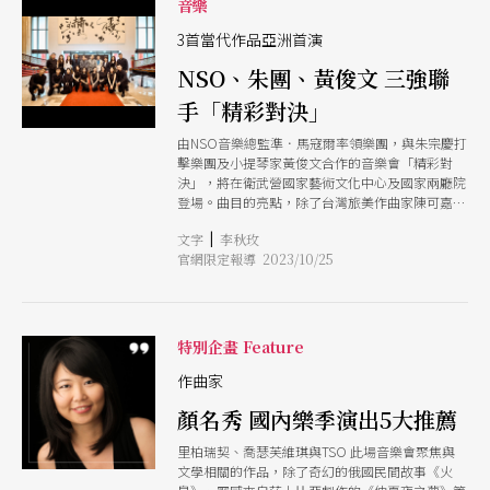
音樂
兩場皆由音樂總監準．馬寇爾與小提琴家黃俊文
（Paul Huang）的合作，與NSO演出經典的柴科
3首當代作品亞洲首演
夫斯基D大調小提琴協奏曲。樂團除了經典曲目德
NSO、朱團、黃俊文 三強聯
沃札克第8號交響曲之外，還有客家委員會委託創
作，由作曲家李元貞將客家山歌與美濃當地的搖籃
手「精彩對決」
曲交織成交響曲的《美濃之道》。在客委會支持
下，作曲家也將樂曲二度修改，讓觀眾聽見更不一
由NSO音樂總監準．馬寇爾率領樂團，與朱宗慶打
樣的感受。此外，也將首演NSO樂無界計畫「一分
擊樂團及小提琴家黃俊文合作的音樂會「精彩對
鐘交響曲作曲」中何昱辰的創作《莽原》。 去
決」，將在衛武營國家藝術文化中心及國家兩廳院
（2023）年完成美、日巡演之後，NSO今年則將以
登場。曲目的亮點，除了台灣旅美作曲家陳可嘉及
台灣愛樂（Taiwan Philharmonic）之名，以「來
美國作曲家肯吉．邦奇（Kenji Bunch）的兩首委
自台灣」為名巡演。宣告記者會中，文化部長史哲
|
文字
李秋玫
託創作外，還有韓國作曲家陳銀淑的作品，共有3
表示：「文化是展現台灣自明性的名片，也是我們
官網限定報導 2023/10/25
首亞洲首演。下半場則分別演奏兩位俄國作曲家的
的靈魂，這次文化部以『文化黑潮計畫』支持NSO
經典樂曲。 馬寇爾在記者會中興奮表示，從第一
至歐洲巡演，巡演的最終站也將來到今年奧運主辦
次來台時就希望有一天能跟朱團合作，現在終於如
國法國。文化部正積極籌劃在巴黎文化奧運時，與
願。對於演出內容，他說：「一個節目中有3首當
世界各國一同進行一場文化競技，此次NSO的巡
代作品，這還不是一個當代音樂節。」因此節目相
特別企畫 Feature
演，可說是文化奧運前的暖身賽，也是最關鍵的一
當有可看性。 小提琴家黃俊文透露：「（自己）
場音樂之旅。期待台灣在國際擁有最大能見度的此
學了7年的打擊樂奠定了我人生中很重要的基礎，
作曲家
刻，讓世界看見台灣在科技以外，文化將成為溫暖
也提升我的音樂節奏和精準度。」談到陳可嘉的⼩
全世界的暖流。」
顏名秀 國內樂季演出5大推薦
提琴與擊樂四重奏《古⽊幽情》，他有感而發：
「可嘉用木頭來象徵過去、現在及未來，以一棵樹
里柏瑞契、喬瑟芙維琪與TSO 此場音樂會聚焦與
象徵台灣的命運，樹木對我們來說如同庇蔭。年紀
文學相關的作品，除了奇幻的俄國民間故事《火
稍長後，新音樂是我想做的事，也是我想加強琢磨