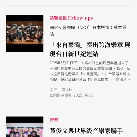
則蘊含室內樂般的對話與精緻感，而追求最貼近作
曲家意圖的詮釋後，精湛演出深獲現場樂迷與專業
觀眾一致讚賞。 他分享，這首貝多芬《D大調小提
話題追蹤 Follow-ups
琴
國家交響樂團（NSO）日本巡演：熊本首
站
「來自臺灣」奏出跨海樂章 展
現台日新世紀連結
2025年5月31日下午，熊本縣立劇場音樂廳迎來了
一場極具歷史意義的盛會國家交響樂團（NSO）日
本巡演首站音樂會「來自臺灣」。在台積電於熊本
落腳、掀起台日經濟合作新篇章的當下，這場音樂
會不僅是文化的展演，更象徵著台灣軟實力與產業
|
文字
李秋玫
實力雙雙進駐九州重鎮。 作為九州歷史文化與現
官網限定報導 2025/06/01
代科技交匯地帶的熊本縣，隨著台積電（TSMC）
熊本廠的設立與運轉，已成為台日關係的焦點城市
之一。台積電的進駐不僅帶動當地經濟與就業，更
促進人文交流與台灣社群在地扎根，台積電文教基
金會執行長許峻郎舉例：「如贊助當地籃球隊及地
音樂
震後毀損的古蹟修復等等。」NSO選擇熊本作為本
次日本巡演首站，在這樣的時空背景下，具有象徵
黃俊文與世界級音樂家聯手
性與橋梁性意義，傳遞出台灣不僅輸出技術也輸出