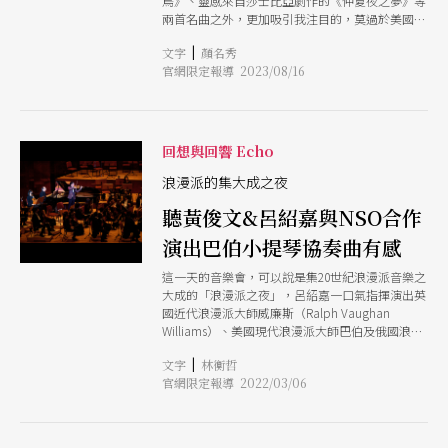
鳥》、靈感來自莎士比亞劇作的《仲夏夜之夢》等
的領域，現代作曲也可以讓我對古典音樂有不同的
兩首名曲之外，更加吸引我注目的，莫過於美國當
感覺。很感恩有這麼多的學習機會，對我來說，音
代作曲家亞當斯（John Adams）的戲劇交響曲
樂會不是成果而是過程，讓我有更多學習機會能精
|
文字
顏名秀
《雪赫拉莎德2》（Scheherazade.2）！ 同樣是
進自我。」 同時，他也介紹肯吉．邦奇的《橫跨
官網限定報導 2023/08/16
以家喻戶曉的世界名著《一千零一夜》為題，林姆
大陸》，敘述的是1869年代替美國中央太平洋和聯
斯基-高沙可夫（Nikolai Rimsky-Korsakov）筆下
合太平洋鐵路公司工作的華人移工，他們協助興建
的《天方夜譚》充滿異國風情與男性英雄式浪漫；
了第一條橫貫美洲大陸的鐵道。過程雖然辛苦，卻
而亞當斯的《雪赫拉莎德2》則是以堅忍又富智慧
沒有受到肯定。然而樂曲是以正向態度描繪他們的
的女性著眼，帶領我們從另一個角度看「雪赫拉莎
回想與回響 Echo
生活，刻畫工人一天辛勤又危險的工作，為此，音
德」這個傳奇角色。 亞當斯與小提琴家喬瑟芙維
樂中出現了許多不常見的金屬樂器，發出鏗鏘有力
琪（Leila Josefowicz）是多年的摯友，這首特別
浪漫派的集大成之夜
的特別聲響。
為她量身打造的協奏曲，於2015年也由她與紐約愛
聽黃俊文&呂紹嘉與NSO合作
樂首演。此次喬瑟芙維琪將帶來此曲的台灣首演，
更是令人引頸期待！ NSO X 呂紹嘉 「傳奇與傳承
演出巴伯小提琴協奏曲有感
江文也與當代台灣」 身處在大時代下的客籍音樂
家江文也，被迫在中、台、日三地身分認同的夾縫
這一天的音樂會，可以說是集20世紀浪漫派音樂之
間生存，人生境遇因此充滿戲劇性的傳奇性。2023
大成的「浪漫派之夜」，呂紹嘉一口氣指揮演出英
年是他逝世40周年，NSO自2021年起，即多方啟動
國近代浪漫派大師威廉斯（Ralph Vaughan
江文也相關系列活動。其中的「傳奇與傳承」計
Williams）、美國現代浪漫派大師巴伯及俄國浪漫
畫，除了推出江文也作品專場音樂會之外，亦同時
派傳人拉赫瑪尼諾夫的三首浪漫派經典作品，讓台
委託作曲家以江文也為題創作新曲，藉由「傳奇」
|
文字
林衡哲
灣浪漫派樂迷大呼過癮。自1805年貝多芬首演《英
與「傳承」兩方向，帶領聽眾認識江文也。 延續
官網限定報導 2022/03/06
雄交響曲》之後，浪漫派成為西方樂壇的主流，一
上個樂季「傳奇與傳承紀念江文也」的方式，「傳
百多年來，江山代代有人出，即使在20世紀現代音
奇與傳承江文也與當代台灣」再度精選多首江文也
樂風起雲湧之際，仍然有不少浪漫派大師的作品出
的重要創作：《白鷺的幻想》、《台灣舞曲》、
現，這一晚的3首作品，便是20世紀浪漫派的代表