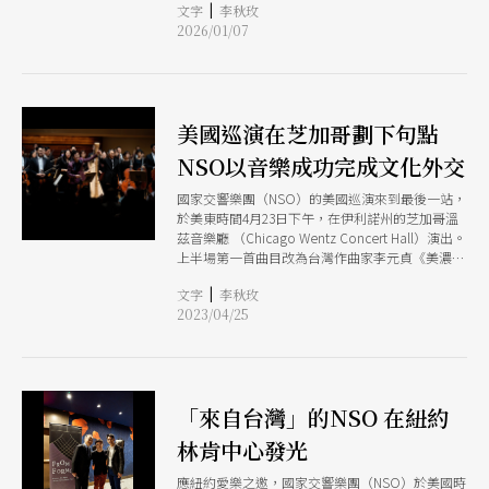
|
文字
李秋玫
年開春的重要期待。
2026/01/07
美國巡演在芝加哥劃下句點
NSO以音樂成功完成文化外交
國家交響樂團（NSO）的美國巡演來到最後一站，
於美東時間4月23日下午，在伊利諾州的芝加哥溫
茲音樂廳 （Chicago Wentz Concert Hall）演出。
上半場第一首曲目改為台灣作曲家李元貞《美濃之
道》的首演，獨奏家黃俊文同樣以布魯赫《蘇格蘭
|
文字
李秋玫
幻想曲》讓全場觀眾起立鼓掌，返場再以安可曲
2023/04/25
《望春風》感動僑界。下半場孟德爾頌的《芬加爾
洞窟》及德布西的《海》也令觀眾讚嘆，掌聲不
斷。最後則加演蕭泰然的《來自福爾摩沙的天
使》，成功打響台灣的聲音。
「來自台灣」的NSO 在紐約
林肯中心發光
應紐約愛樂之邀，國家交響樂團（NSO）於美國時