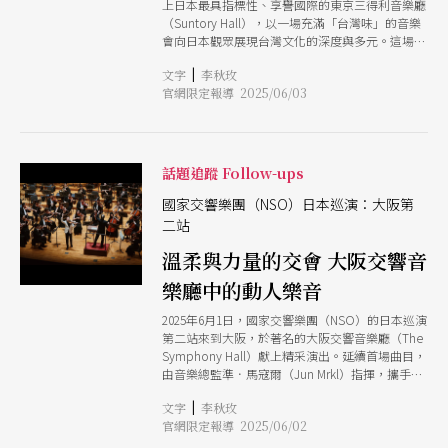
上日本最具指標性、享譽國際的東京三得利音樂廳
樂學院（Musikhochschule Detmold）的中提琴教
（Suntory Hall），以一場充滿「台灣味」的音樂
授，並自2016年起5年間起擔任英國曼徹斯特皇家
會向日本觀眾展現台灣文化的深度與多元。這場曲
北方音樂學院（Royal Northern College of
目橫跨古典與當代、貫穿多元文化記憶的音樂會，
Music）的客座教授。兩年前加入國際上知名的德
|
文字
李秋玫
不但呈現出台灣在地記憶與國際語彙交織的聲響風
國「舒曼四重奏」（Schumann Quartet）的美國
官網限定報導 2025/06/03
貌，更是一次以音樂為橋梁，深情傳遞台灣故事與
經紀公司，恰巧在2年前也簽進了黃俊文在美國多
價值的文化之旅。 本場音樂會隱含著許多的「第
年的經紀公司AMG。 雖然臨危授命，卻已與黃俊
一次」：NSO首次登上三得利音樂廳、作曲家陳可
文是多年舊識。黃俊文回憶：「跟他認識，是兩人
嘉合唱新作《家的呼喚》首演，以及金希文第五號
同時在2011
交響曲向李登輝總統致敬第三、四樂章首次於日本
話題追蹤 Follow-ups
公開演出。從貝多芬《D大調小提琴協奏曲》到當
代台灣原創作品，加上安可曲演出前輩作曲家蕭泰
國家交響樂團（NSO）日本巡演：大阪第
然《來自福爾摩沙的天使》，3個世代作曲家的作
二站
品並列舞台，象徵著台灣音樂文化的延續與傳承。
溫柔與力量的交會 大阪交響音
名人齊聚 見證台灣音樂力量 音樂會吸引眾多日
本政界、藝術界、文化界人士，且包括超過10位的
樂廳中的動人樂音
日本國會議員及多國駐日大使館代表雲集，充分體
現NSO的國際影響力與音樂的跨界魅力。特別的是
2025年6月1日，國家交響樂團（NSO）的日本巡演
前首相安倍晉三夫人安倍昭惠及前總統李登輝的女
第二站來到大阪，於著名的大阪交響音樂廳（The
兒李安妮也雙雙出席。 節目由貝多芬《D大調小提
Symphony Hall）獻上精采演出。延續首場曲目，
琴協奏曲》揭開序幕。擔任獨奏的是旅美小提琴家
由音樂總監準．馬寇爾（Jun Mrkl）指揮，攜手小
黃俊文，他的演奏展現極高的音樂素養與細膩詮
提琴家黃俊文與日本知名女高音森麻季，以豐富深
釋，以清澈圓潤的音色，精準掌握旋律線條的流動
|
文字
李秋玫
刻的曲目與精湛演出，讓大阪觀眾深受感動。
與層次轉折，讓這首經典作品在溫暖與張力之間取
官網限定報導 2025/06/02
得絕妙平衡。黃俊文透露，這首曲子看似龐大，實