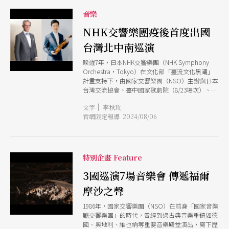
有的二重奏都會請她合作。」黃俊文坦言，小提琴
納、舒曼及聖桑斯等作曲家的經典作品。黃俊文指
與鋼琴二重奏的精髓在於「對話」，而非簡單的伴
出，本次音樂節規劃了3套曲目組合，從巴洛克到
音樂
奏與主奏。因為鋼琴像是打擊樂器，小提琴則更接
浪漫時期，每一場音樂會都如同一場協奏曲。除了
近歌唱般的旋律，兩者要融為一體，是極大的挑
NHK交響樂團疫後首度出國
演出，也設計了一系列的活動，如馬克西米里安．
戰。他認為二重奏是室內樂中最難的形式之一，歷
霍儂的大提琴大師班、彩排觀摩暨交流、演前導聆
台灣北中南巡演
經10年的合作與打磨，兩人共同開發了大量的曲
及演後簽名會等，將音樂教育與推廣並行，讓觀眾
目，這些累積的默契，在《無垠之境》中開花結
不僅能欣賞到世界級的演出，還能從中學習到更多
暌違7年，日本NHK交響樂團（NHK Symphony
果，「像是記錄了那個時刻的我們。」 《無垠之
的音樂知識與技巧。 小提琴家林冠羽曾擔任過許
Orchestra，Tokyo）在文化部「臺流文化黑潮」
境》也是黃俊文與知名法國唱片公司Nave簽約為
多國際著名交響樂團的首席，並與世界各地的交響
計畫支持下，由國家交響樂團（NSO）主辦與日本
專屬藝術家的第二張專輯，標題是黃俊文自己取
樂團有過深度的合作。將與黃俊文和其他音樂家共
台灣交流協會、臺中國家歌劇院（8/23場次）、衛
的，代表的是一場音樂的旅程，也是一場歷史的反
同演出的他表示：「能夠與這些優秀的音樂家們一
武營國家藝術文化中心（8/24場次）協辦，將依序
思。專輯中的3首曲目：普朗克（Francis
同演出，這是一次無與倫比的機會。室內樂的演奏
|
文字
李秋玫
於台中、高雄、台北巡迴登場。 NHK交響樂團成
Poulenc）的小提琴奏鳴曲、佩爾特（Arvo Prt）
讓我們能夠更加緊密地合作，共同創造出一個和諧
官網限定報導 2024/08/06
立於1926年，是日本歷史最悠久的專業交響樂團。
的《鏡中鏡》、浦羅柯菲夫（Sergei Prokofiev）
的音樂世界，這不僅是對技巧的挑戰，更是對音樂
成立之初名為「新交響樂團」，直到1951年開始，
的小提琴奏鳴曲，巧妙地以鏡像結構串聯，將聽眾
理解的升華。」
樂團獲得日本廣播協會（NHK）的資助，始更名為
帶入一個深思的空間。 寓意戰爭的兩首小提琴奏
NHK交響樂團，在日本，樂團更被樂迷暱稱為「N
鳴曲 普朗克的小提琴奏鳴曲是這張專輯的開篇之
響」。其歷任指揮皆為古典樂壇頂尖名家，經歷將
特別企畫 Feature
作，樂曲悼念二戰時、在法西斯主義統治下被槍殺
近百年的打磨及與國際知名獨奏家合作，如今不但
的西班牙詩人羅卡（Federico Garcia Lorca），
是亞洲首屈一指的交響樂團，更躋身於國際一流交
3國巡演7場音樂會 傳遞福爾
同時也是作曲家對當時政治環境所做的回應。由於
響樂團之列。 本次領軍來的首席指揮法比奧．路
洛爾卡對吉他情有獨鍾，於是普朗克採用詩人著名
摩沙之聲
易西（Fabio Luisi）來自義大利的熱那亞，是現任
詩作《六弦》為創作動機，並將「吉他的聲音讓我
丹麥國家交響樂團首席指揮、達拉斯交響樂團音樂
在夢裡也會流淚」這段文字寫在樂譜的第2樂章
1986年，國家交響樂團（NSO）在前身「國家音樂
總監。他於2001年首次指揮NHK交響樂團，並於
中，為此，樂曲中有大量的撥弦模仿吉他，製造出
廳交響樂團」的時代，曾經到過古典音樂重鎮如德
2022年9月成為樂團的首席指揮。2023年8月，他的
失去、哀悼、孤獨的氛圍。「樂曲戲劇性對比非常
國、奧地利、維也納等重要音樂殿堂演出，寫下歷
首席指揮任期延長了3年，直至2028年8月。這次巡