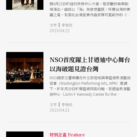
間4月21日於紐約林肯中心大衛・格芬廳的吳蔡劇
場演出。曲目以「海」為發想靈感，呼應台灣的美
麗之島，有委託台灣旅美作曲家陳可嘉創作的《潮
起潮落》，也以孟德爾頌《芬加爾洞窟》及德布西
|
文字
李秋玫
《海》來詮釋，贏得滿堂采，讓觀眾在演後久久不
2023/04/22
願散場。獨奏的小提琴家黃俊文在演完布魯赫的協
奏曲《蘇格蘭幻想曲》後，更獲得觀眾的起立鼓
掌。最後以約翰．科里利亞諾（John
Corigliano）《 紅色小提琴隨想曲》（The Red
Violin Caprices）作為安可曲，再次驚豔全場。
NSO首度躍上甘迺迪中心舞台
以海破題見證台灣
NSO國家交響樂團在外交部促成與華盛頓表演藝術
協會（Washington Performing Arts, WPA）邀請
下，於本月19日於華盛頓特區約翰．甘迺迪表演藝
術中心（John F. Kennedy Center for the
Performing Arts Center Hall）演出。本場不但是
|
文字
李秋玫
此行美巡的第一站，也是NSO首度登上該中心舞台
2023/04/21
表演。
特別企畫 Feature