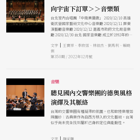
向宇宙下訂單＞＞音樂類
台北室內合唱團「中南美彌撒」 2020/12/10 高雄
衛武營國家藝術文化中心音樂廳 2020/12/11 屏東
演藝廳音樂廳 2020/12/12 嘉義市政府文化局音樂
廳 2020/12/30 台北 國家音樂廳 成立於1992年的台
北室內合唱團今年恰巧邁入第30周年。歷年來合唱
|
文字
王寶祥、李欣恬、林伯杰、劉馬利、賴曉
團從早期音樂到現代作品，從人聲重唱、室內合唱
俐
團到交響合唱團，台北室內合唱團均展現出高度藝
第350期 / 2022年12月號
術性。「中南美彌撒」是合唱團2020年度的旗艦製
作。音樂會精選芬蘭作曲家J. Mntyjrvi、P.
Kostiainen、J. Linkola當代美感的無伴奏合唱，
以及法國作曲家F. Poulenc《榮耀頌》及阿根廷作
曲家A. Ramrez《中南美彌撒》兩組饒富民族特色
音樂
的大型宗教作品。作品地域從極北到極南，風格文
化也呈現強烈對比。 推薦人 林伯杰 回想已非常遙
聽見國內交響樂團的德奧風格
遠的上個世紀，當我還是大學生，著迷於男高音卡
演繹及其脈絡
列拉斯所錄製的發燒名盤《中南美彌撒》，便許願
能現場聆賞這種充滿民族風情的現代宗教音樂傑
台灣的交響樂圈有種凝滯的氛圍，也和歐陸樂壇如
作，沒想到隔了幾十年，台北室內合唱團居然把此
隔層紗：古典樂作為自西方移入的文化藝術，台灣
曲搬上國家音樂廳。 雖然我目標是鎖定《中南美
似乎尚未完全找到屬於己身的定位與能動性。
彌撒》，但整闋演出長度不到25分鐘，所幸台北室
內合唱團的曲目安排總能讓人大開耳界。上半場全
是我個人沒聽過的當代合唱曲目，像是芬蘭的J.
|
文字
顏采騰