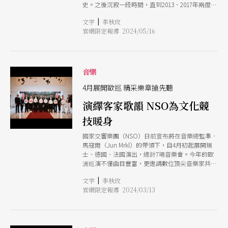
大！」黃俊文轉述黃海倫在專輯中所提到的，很多
史。之後沉寂一段時間，直到2013、2017年兩度重
演的3首曲目是指揮路易西特別為台灣樂迷所策
地方很像是彈到有點失控似地興奮（over joy），
啟歐巡，逐漸在國際間打出名號。回首來時路，從
劃：上半場以德國作曲家韋伯的《魔彈射手》序曲
但突然又掉到谷底的絕望。「最特別的是3個樂章
|
文字
李秋玫
早年的自費到現在的獲邀演出、進入知名音樂節系
揭開序幕；下半場則呈現柴科夫斯基的E小調第5號
每段曲子的最後一個音，都是由小提琴以一個非常
官網限定報導 2024/05/16
列......走過無數歲月的期間，歷屆領航者、音樂
交響曲。 為了來台巡演，NHK特地挑選活躍於國
強烈的撥弦結尾，那代表的就是子彈從槍裡擊發的
家、行政團隊等，在一棒接一棒的傳承中所付出的
際樂壇的台灣小提琴家黃俊文擔綱協奏曲，演出布
聲音。」 第3首是浦羅柯菲夫的小提琴奏鳴曲，完
貢獻，都在今日有了豐厚的累積。 繼去年在美、
魯赫G小調第1號小提琴協奏曲。黃俊文為艾佛
成於二戰之後。這首曲子對作曲家來說有特
日巡演後，今年NSO同樣以「台灣愛樂」
瑞．費雪事業獎及林肯中心新銳藝術家獎得主，於
（Taiwan Philharmonic）為名，踏上瑞士、德國
音樂
2014年替小提琴家宓多里（Midori Goto）代打，
及法國國土。一來展現樂團的實力，二來在歐巡末
與名紙揮家史特拉金（Leonard Slatkin）率領的
站也為了2024年7月台灣即將在巴黎舉行的「文化
4月展開歐巡 精采樂章搶先聽
底特律交響樂團合作，轟動樂壇。近期又在美國維
奧運」暖身。
爾音樂節（Bravo! Vail Music Festival）為小提琴
演繹客家歌韻 NSO為文化競
家安．蘇菲．慕特（Anne-Sophie Mutter）代打
亦獲得高評價。2023年正式簽約法國唱片大廠
技暖身
Nave成為旗下專屬藝人，其第一張唱片於 2023 年
國家交響樂團（NSO）日前宣布將在音樂總監準．
10月全球發行：6月甫於Naxos大廠發行當代知名
馬寇爾（Jun Mrkl）的帶領下，自4月初起展開瑞
日本作曲家細川俊夫的作品錄音，名氣還在不斷上
士、德國、法國演出，總計7場音樂會。今年的歐
升當中。 今年是NHK交響樂團繼1971年及2016年
洲巡演不僅曲目豐富，更邀請數位頂尖音樂家共襄
後第3度來台演出。據NSO執行長郭玟岑所述：
盛舉。在此行之前，NSO特地為台灣樂迷獻上精華
「此次不但是NHK交響樂團疫後第一次出國巡演，
|
文字
李秋玫
樂曲，讓台灣樂迷先睹為快。NSO也同時宣布喜
也是首席指揮法比奧．路易西首度帶團於海外演
官網限定報導 2024/03/13
訊，音樂總監馬寇爾的任期會從原來的2025年7
出。」而延續2023年
月，續任至2028年7 月。 第一場音樂會「準．馬寇
爾、黃俊文與NSO」為「臺南400 X 2024臺南國際
音樂節」的節目；隔天第二場則是在台北國家音樂
廳演出「來自台灣2024歐洲巡演行前音樂會」。此