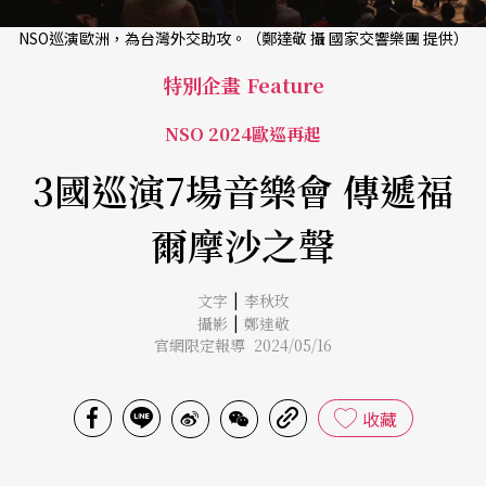
NSO巡演歐洲，為台灣外交助攻。（鄭達敬 攝 國家交響樂團 提供）
特別企畫 Feature
NSO 2024歐巡再起
3國巡演7場音樂會 傳遞福
爾摩沙之聲
|
文字
李秋玫
|
攝影
鄭達敬
官網限定報導 2024/05/16
收藏