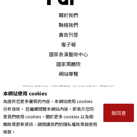
PAR 表演藝術雜誌
關於我們
聯絡我們
廣告刊登
電子報
國家表演藝術中心
國家兩廳院
網站導覽
國家表演藝術中心國家兩廳院《PAR表演藝術》版權所有
本網站使用 cookies
©
2022
Performing arts redefined. All Rights Reserved
為提供您更多優質的內容，本網站使用 cookies
統一編號 Tax Id number 00973926
分析技術。 若繼續閱覽本網站內容，即表示您同
本站所提供相關演出資訊，如有異動應以主辦單位公告為準。
我同意
意我們使用 cookies，關於更多 cookies 以及相
服務條款
｜
隱私權聲明
｜
著作權聲明
關政策更新資訊，請閱讀我們的隱私權政策與使用
條款。