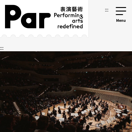
跳到主要內容區塊
網站導覽
:::
:::