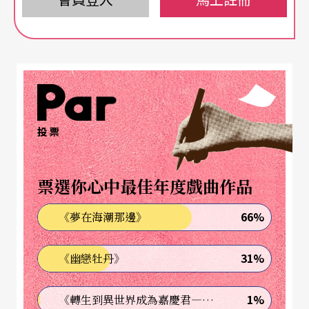
國及法國國土。一來展現樂團的實力，二來在歐巡
末站也為了2024年7月台灣即將在巴黎舉行的「文
化奧運」暖身。
投票
票選你心中最佳年度戲曲作品
66%
《夢在海潮那邊》
31%
《幽戀牡丹》
1%
《轉生到異世界成為嘉慶君—發現我的祖先是詐騙集團!?》