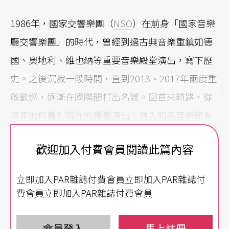
1986年，國家交響樂團（
NSO
）在前身「國家音樂
廳交響樂團」的時代，曾經到過古典音樂重鎮如德
國、奧地利、維也納等重要音樂殿堂演出，寫下歷
史。之後沉寂一段時間，直到2013、2017年兩度重
啟歐巡，逐漸在國際間打出名號。回首來時路，從
早年的自費到現在的獲邀演出、進入知名音樂節系
列......走過無數歲月的期間，歷屆領航者、音樂家、
歡迎加入付費會員閱讀此篇內容
行政團隊等，在一棒接一棒的傳承中所付出的貢
獻，都在今日有了豐厚的累積。
立即加入PAR雜誌付費會員立即加入PAR雜誌付
費會員立即加入PAR雜誌付費會員
繼去年在美、日巡演後，今年NSO同樣以「台灣愛
樂」（Taiwan Philharmonic）為名，踏上瑞士、德
會員登入
馬上註冊