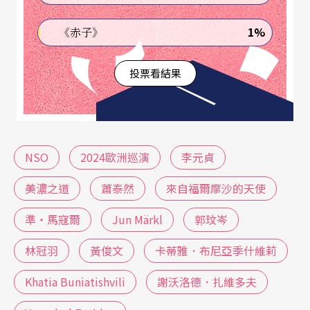
1%
《赤子》
投票看結果
NSO
2024歐洲巡演
李元貞
美濃之道
蕭泰然
來自福爾摩沙的天使
準・馬寇爾
Jun Märkl
郭玟岑
林冠羽
黃俊文
卡蒂雅．布尼亞季什維莉
Khatia Buniatishvili
謝沃洛德．扎維多夫