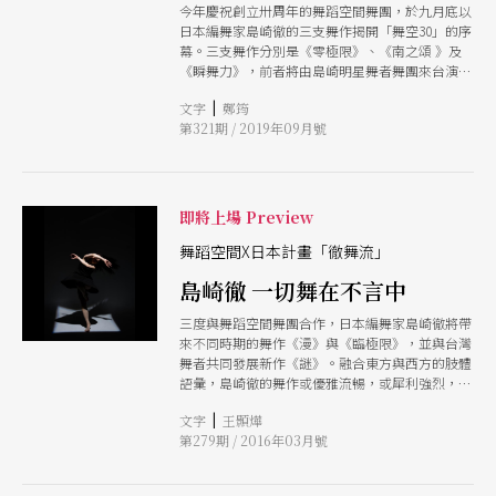
今年慶祝創立卅周年的舞蹈空間舞團，於九月底以
日本編舞家島崎徹的三支舞作揭開「舞空30」的序
幕。三支舞作分別是《零極限》、《南之頌 》及
《瞬舞力》，前者將由島崎明星舞者舞團來台演
繹，後二者則分別以台灣原住民音樂與西方搖滾樂
|
文字
鄭筠
入舞，讓觀眾看到編舞家如何呈現幽雅流暢的身體
第321期 / 2019年09月號
與豐富的音樂性。
即將上場 Preview
舞蹈空間X日本計畫「徹舞流」
島崎徹 一切舞在不言中
三度與舞蹈空間舞團合作，日本編舞家島崎徹將帶
來不同時期的舞作《漫》與《臨極限》，並與台灣
舞者共同發展新作《謎》。融合東方與西方的肢體
語彙，島崎徹的舞作或優雅流暢，或犀利強烈，給
予觀者多樣的觸動。不輕易以文字定義舞蹈的他，
|
文字
王顥燁
認為舞蹈藝術之美正因為其難以言說，而身為舞蹈
第279期 / 2016年03月號
藝術家，他所能夠做的，就是透過肢體表達，並深
信觀眾能夠在作品中找到連結。