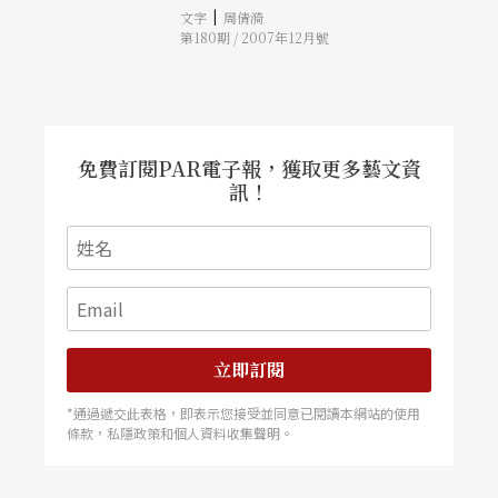
|
文字
周倩漪
貌。
第180期 / 2007年12月號
免費訂閱PAR電子報，獲取更多藝文資
訊！
立即訂閱
*通過遞交此表格，即表示您接受並同意已閱讀本網站的使用
條款，私隱政策和個人資料收集聲明。