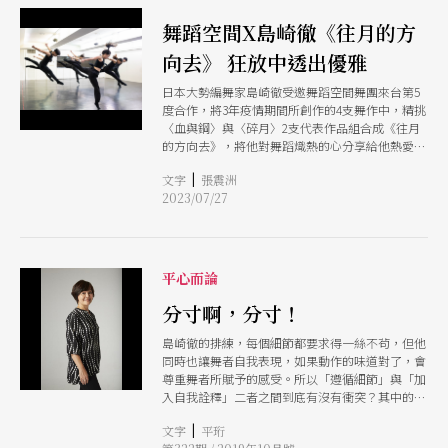
舞蹈空間X島崎徹《往月的方
向去》 狂放中透出優雅
日本大勢編舞家島崎徹受邀舞蹈空間舞團來台第5
度合作，將3年疫情期間所創作的4支舞作中，精挑
〈血與鋼〉與〈碎月〉2支代表作品組合成《往月
的方向去》，將他對舞蹈熾熱的心分享給他熱愛的
台灣觀眾。
|
文字
張震洲
2023/07/27
平心而論
分寸啊，分寸！
島崎徹的排練，每個細節都要求得一絲不茍，但他
同時也讓舞者自我表現，如果動作的味道對了，會
尊重舞者所賦予的感受。所以「遵循細節」與「加
入自我詮釋」二者之間到底有沒有衝突？其中的分
寸該如何掌握？我們需要揣度的分寸是要用教的，
|
文字
平珩
還是只能用體會呢？如果對應在行政工作上，按表