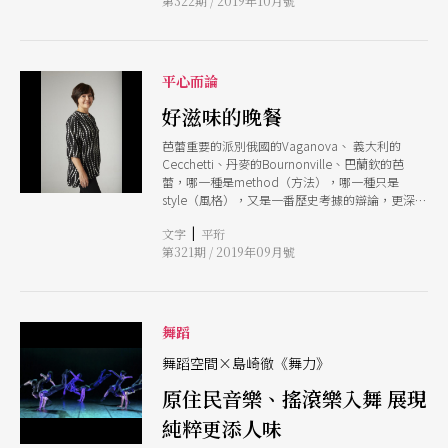
第322期 / 2019年10月號
抄課的執行與自主運作的分寸又該是如何拿捏？
平心而論
好滋味的晚餐
芭蕾重要的派別俄國的Vaganova、 義大利的
Cecchetti、丹麥的Bournonville、巴蘭欽的芭
蕾，哪一種是method（方法），哪一種只是
style（風格），又是一番歷史考據的辯論，更深入
談起這些細節，有點年紀的評審們都好像變成了
|
文字
平珩
「憤青」，悍衛著自己的研究心得，引經據典地加
第321期 / 2019年09月號
以佐證，為飯局增添了不少好滋味。
舞蹈
舞蹈空間×島崎徹《舞力》
原住民音樂、搖滾樂入舞 展現
純粹更添人味