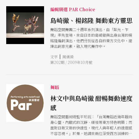
編輯精選 PAR Choice
島崎徹、楊銘隆 舞動東方靈思
舞蹈空間舞團二十週年系列演出，由「粼光‧乍
現」率先登場，來自日本的島崎徹與出身台灣的楊
銘隆編創演出，他們分別從各自的東方文化中，提
煉出創意元素，融入現代舞作中。
|
文字
周倩漪
第202期 / 2009年10月號
舞蹈
林文中與島崎徹 酣暢舞動速度
感
舞蹈空間藝術總監平珩說：「台灣舞蹈近幾年趨向
身心靈，內觀式的沉靜、緩慢等東方特色明顯；而
面對日新又新的快速性，現代人與年輕人的速度感
不容忽視。」於是，她請來兩位深受西方訓練的編
舞家林文中與島崎徹，來演繹瞬間移動的炫目變