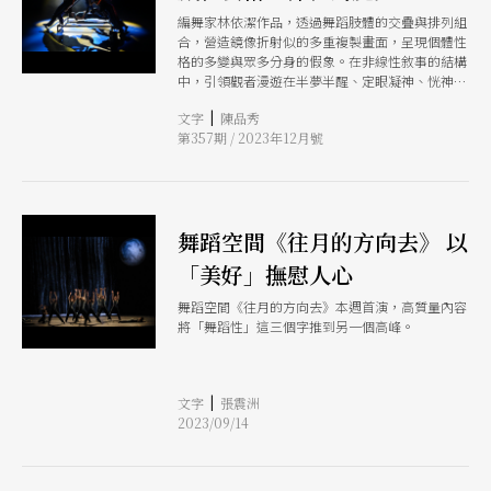
編舞家林依潔作品，透過舞蹈肢體的交疊與排列組
合，營造鏡像折射似的多重複製畫面，呈現個體性
格的多變與眾多分身的假象。在非線性敘事的結構
中，引領觀者漫遊在半夢半醒、定眼凝神、恍神放
空、視線模糊失焦至出神等非常態所產生的幻覺╱
|
文字
陳品秀
虛構╱異質空間，進而開啟個人內心錯綜複雜的奇
第357期 / 2023年12月號
思異想。
舞蹈空間《往月的方向去》 以
「美好」撫慰人心
舞蹈空間《往月的方向去》本週首演，高質量內容
將「舞蹈性」這三個字推到另一個高峰。
|
文字
張震洲
2023/09/14