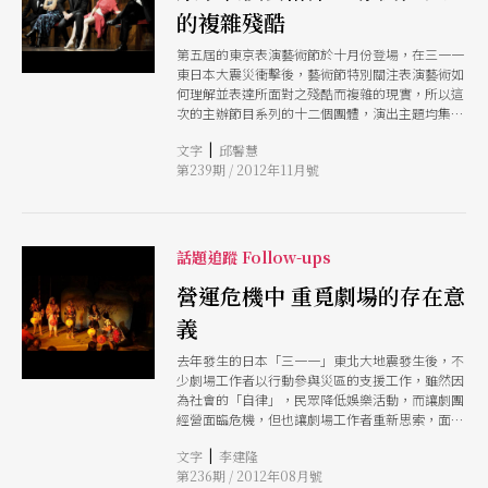
的複雜殘酷
第五屆的東京表演藝術節於十月份登場，在三一一
東日本大震災衝擊後，藝術節特別關注表演藝術如
何理解並表達所面對之殘酷而複雜的現實，所以這
次的主辦節目系列的十二個團體，演出主題均集中
於反映國際情勢和當代社會議題。另公開徵選的
|
文字
邱馨慧
「新生代展演」今年首度向其他亞洲國家徵件，台
第239期 / 2012年11月號
灣的林文中舞團《小南管》和再拒劇團《美國夢工
廠》也在角逐的一百八十個團體中脫穎而出獲選。
話題追蹤 Follow-ups
營運危機中 重覓劇場的存在意
義
去年發生的日本「三一一」東北大地震發生後，不
少劇場工作者以行動參與災區的支援工作，雖然因
為社會的「自律」，民眾降低娛樂活動，而讓劇團
經營面臨危機，但也讓劇場工作者重新思索，面對
災難的降臨，劇場可以做什麼？劇場存在的意義為
|
文字
李建隆
何？
第236期 / 2012年08月號