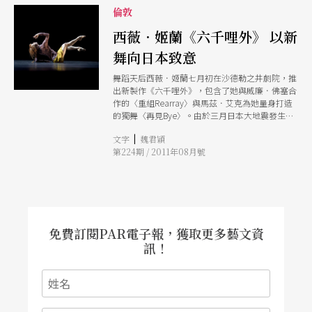
倫敦
西薇．姬蘭《六千哩外》 以新
舞向日本致意
舞蹈天后西薇．姬蘭七月初在沙德勒之井劇院，推
出新製作《六千哩外》，包含了她與威廉．佛塞合
作的〈重組Rearray〉與馬茲．艾克為她量身打造
的獨舞〈再見Bye〉。由於三月日本大地震發生
時，正值姬蘭與佛塞工作排練新舞，於是她將此次
|
文字
魏君穎
演出命名為《六千哩外》，以向日本致意。
第224期 / 2011年08月號
免費訂閱PAR電子報，獲取更多藝文資
訊！