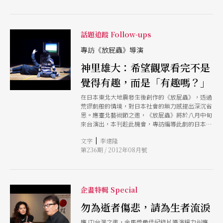
話題追蹤 Follow-ups
專訪《放屁蟲》導演
神里雄大：希望觀眾看完不是
覺得有趣，而是「有趣嗎？」
在日本東北大地震發生後創作的《放屁蟲》，透過
荒謬劇般的情境，對日本社會的無力感提出深沉省
思。應臺北藝術節之邀，《放屁蟲》將於八月中旬
來台演出，本刊趁此機會，專訪編導此劇的日本新
銳導演神里雄大，一談個人走上戲劇之路的歷程與
|
文字
李建隆
創作《放屁蟲》的思考。
第236期 / 2012年08月號
企畫特輯 Special
勿為逝者傷悲，請為生者流淚
應JTI台灣之邀，金馬獎最佳紀錄片導演楊力州應