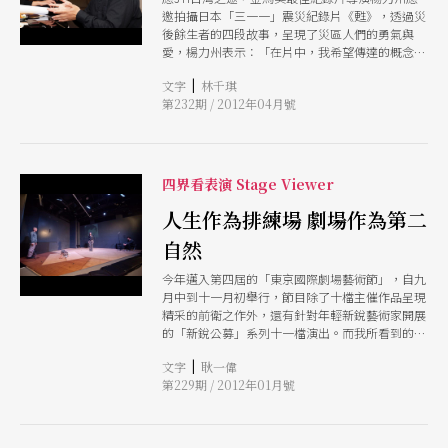
邀拍攝日本「三一一」震災紀錄片《甦》，透過災
後餘生者的四段故事，呈現了災區人們的勇氣與
愛，楊力州表示：「在片中，我希望傳達的概念
是：『勿為逝者傷悲，請為生者流淚』，讓倖存者
|
文字
林千琪
可以重獲繼續努力的能量。」
第232期 / 2012年04月號
四界看表演 Stage Viewer
人生作為排練場 劇場作為第二
自然
今年邁入第四屆的「東京國際劇場藝術節」，自九
月中到十一月初舉行，節目除了十檔主催作品呈現
精采的前衛之作外，還有針對年輕新銳藝術家開展
的「新銳公募」系列十一檔演出。而我所看到的幾
檔演出作品，明顯受到311日本大地震的影響，這
|
文字
耿一偉
種影響反映在創作形式上，是對大自然的恐懼，這
第229期 / 2012年01月號
些作品主要都是反映了都市或現代文明中的主體認
同危機。