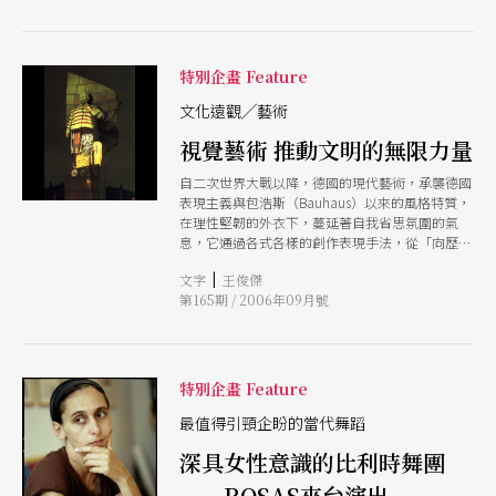
特別企畫 Feature
文化遠觀╱藝術
視覺藝術 推動文明的無限力量
自二次世界大戰以降，德國的現代藝術，承襲德國
表現主義與包浩斯（Bauhaus）以來的風格特質，
在理性堅韌的外衣下，蔓延著自我省思氛圍的氣
息，它通過各式各樣的創作表現手法，從「向歷史
再反省」的角度，碰觸官方亟欲遮掩的傷痛，其前
|
文字
王俊傑
仆後繼的批判精神，在一九八九年柏林圍牆倒塌後
第165期 / 2006年09月號
達到頂點。
特別企畫 Feature
最值得引頸企盼的當代舞蹈
深具女性意識的比利時舞團
──ROSAS來台演出