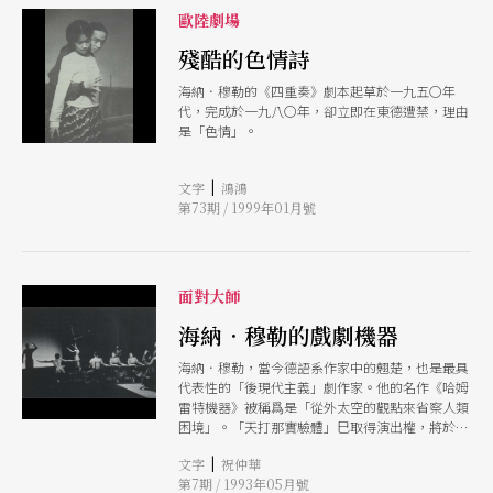
歐陸劇場
殘酷的色情詩
海納．穆勒的《四重奏》劇本起草於一九五〇年
代，完成於一九八〇年，卻立即在東德遭禁，理由
是「色情」。
|
文字
鴻鴻
第73期 / 1999年01月號
面對大師
海納．穆勒的戲劇機器
海納．穆勒，當今德語系作家中的翹楚，也是最具
代表性的「後現代主義」劇作家。他的名作《哈姆
雷特機器》被稱爲是「從外太空的觀點來省察人類
困境」。「天打那實驗體」巳取得演出權，將於五
月間在台北演出八場。趁這個機會，讓我們從文化
|
文字
祝仲華
背景及創作方法等不同角度，了解這位當代劇場大
第7期 / 1993年05月號
師的魅力所在。