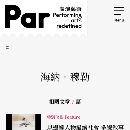
跳到主要內容區塊
網站導覽
:::
:::
海納．穆勒
相關文章
7
篇
特別企畫 Feature
以邊緣人物描繪社會 多線敘事