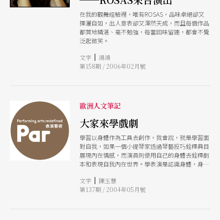
在我的觀舞經驗裡，唯有ROSAS，品味卓絕卻又
揮灑自如，出人意表卻又渾然天成，而且每個作品
都質地精湛、毫不勉強，每當回味留連，都會不覺
泛起微笑。
|
文字
鴻鴻
第158期 / 2006年02月號
歐洲人文筆記
大家來學戲劇
學習以身體作為工具去創作，我會說，就是學習面
對自我，如果一個小提琴家透過琴藝投巧銓釋典目
展現內在情感，而演員則使用自己的身體去銓釋劇
本和表現自我內在世界。學表演是認識身體，身體
便是工具！身體便是樂器，學習表演是學習如何將
|
文字
陳玉慧
以自我身體拉出生活和思想的樂章。
第137期 / 2004年05月號