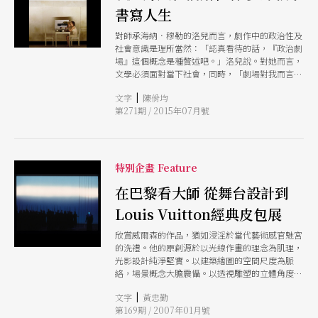
書寫人生
對師承海納．穆勒的洛兒而言，劇作中的政治性及
社會意識是理所當然：「認真看待的話，『政治劇
場』這個概念是種贅述吧。」洛兒說。對她而言，
文學必須面對當下社會，同時，「劇場對我而言是
語言的空間」，洛兒在過去的訪問中提及。她總能
|
文字
陳佾均
掌握劇作家的武器語言，以出乎意料的敘事與人物
第271期 / 2015年07月號
對社會提問。
特別企畫 Feature
在巴黎看大師 從舞台設計到
Louis Vuitton經典皮包展
欣賞威爾森的作品，猶如浸淫於當代藝術感官魅宮
的洗禮。他的原創源於以光線作畫的理念為肌理，
光影設計純淨堅實。以建築繪圖的空間尺度為脈
絡，場景概念大膽震懾。以透視雕塑的立體角度為
構思，舞台配置簡約俐落。
|
文字
黃忠勤
第169期 / 2007年01月號