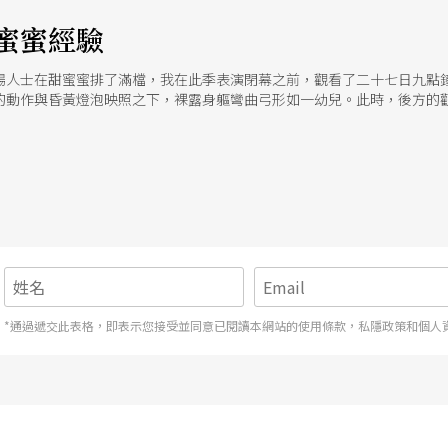
蜜蜜經驗
場人士在甜蜜蜜排了滿檔，我在此季表演閉幕之前，觀看了二十七日九點鐘
的動作與昏黃燈泡映照之下，裸露身軀彎曲弓形如一幼兒。此時，後方的
吿白／裸露，溫吉興成功地結合了內涵與表演形式。他先以客語追溯祖父母
也由「產業道路」一詞後，終於不得不放棄不熟稔的客語，改以國語敍述。
表演以符合演員特質的步調自然呈現，其裸露與自白可謂同質性的象徵手
表演情景之餘，得以跳出。 我們在媒體大肆討論裸露表演的官方禁忌之時
個眞正屬於自由創作的表演場地。在這裡，沒有人會進行思想檢査，表演者
功演出之一。我們盼望，小劇場能在這種外外表演中心的場地裏，引爆更多更熱力四射的
*通過遞交此表格，即表示您接受並同意已閱讀本網站的使用條款，私隱政策和個人