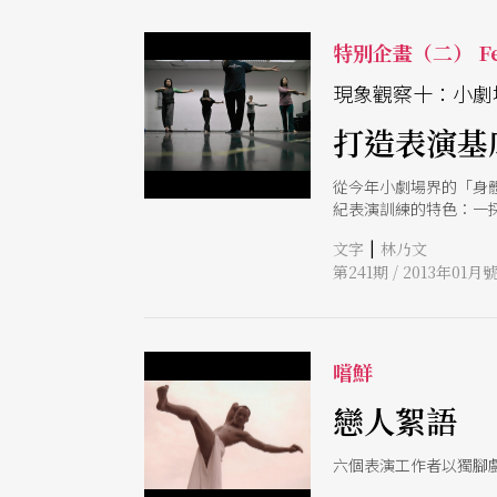
特別企畫（二） Fe
現象觀察十：小劇
打造表演基
從今年小劇場界的「身
紀表演訓練的特色：一
|
文字
林乃文
第241期 / 2013年01月
嚐鮮
戀人絮語
六個表演工作者以獨腳