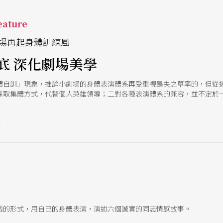
ature
場再起身體訓練風
底 深化劇場美學
體自訓」現象，推論小劇場的身體表演體系再受重視是失之草率的，但從
採取集體方式，代替個人英雄領導；二對各種表演體系的兼容，並不定於
號
戲的形式，用自己的身體表演，演述六個誠實的同志情感故事。