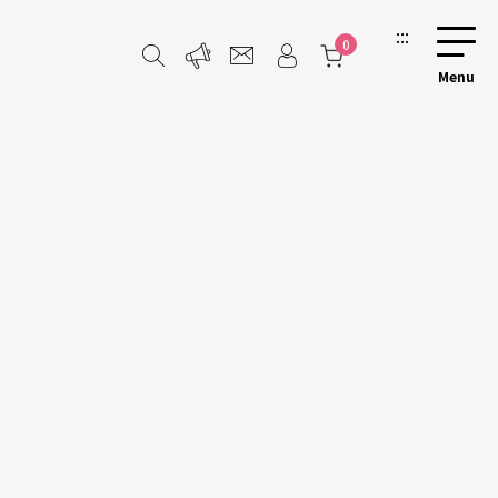
:::
0