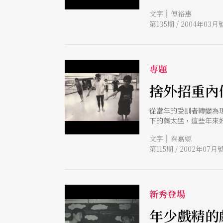
|
文字
傅裕惠
第135期 / 2004年03月
專題
捨外招重內
從當年的受訓者轉變為
下的藥太猛，這些年來
|
文字
秦嘉嫄
第115期 / 2002年07月
新秀登場
年少戲精的