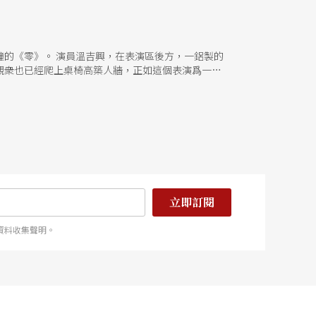
的《零》。 演員溫吉興，在表演區後方，一鋁製的
觀衆也已經爬上桌椅高築人牆，正如這個表演爲一月
結婚分開的家族背景，爾後，父母那一代如何因應工
 誠摯的言語與和緩的肢體動作，卸除了觀戲者難以
法；然而敍述故事的同時，溫吉興仍能加入一兩句自
，很高興，在台北的天空下，一條暗巷底的「甜蜜
和觀衆都以極大的期待和誠意來支持表演。 當然，
種子。 文字｜賴慧勳 國立中山
立即訂閱
資料收集聲明。