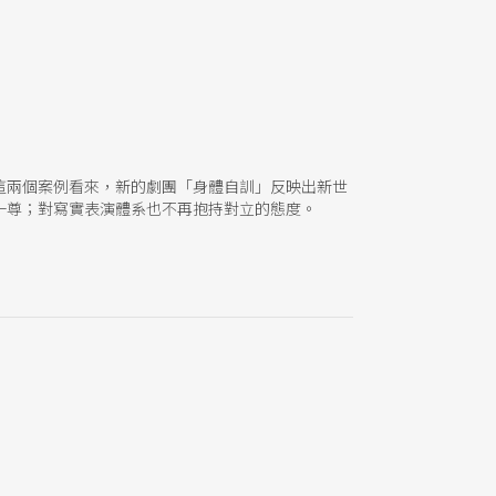
這兩個案例看來，新的劇團「身體自訓」反映出新世
一尊；對寫實表演體系也不再抱持對立的態度。