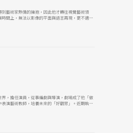
得到藝術家熱情的擁抱，因此他才轉往視覺藝術領
與時間上，無法以影像的平面與語言再現，更不適合
在少數觀眾的回憶中嗎？
世界，擔任演員，從事編劇與導演，劇場成了他「做
中表演藝術教師，培養未來的「好觀眾」。近期執導
再往前推進。