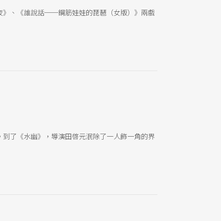
夜》、《誰說話──鋼筋娃娃的琵琶（女版）》兩戲
。到了《水幽》，導演田啓元泯除了一人飾一角的界