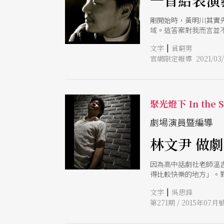
一首給表演
剛開始時，黃明川其實
域。這答案對我而言並
剪接的斷章取義。我尊
|
文字
貧窮男
官網限定報導 2021/03/
聚光燈下 In the Sp
劇場演員暨編導
林文尹 做
因為高中話劇社老師溫
得比較快樂的地方」。
的《惹內的女僕和她們
|
文字
吳思鋒
第271期 / 2015年07月