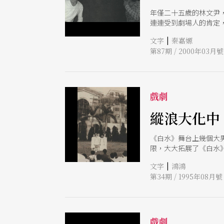
年僅二十五歲的林文尹
連連受到劇場人的肯定
|
文字
秦嘉嫄
第87期 / 2000年03月號
戲劇
縱浪大化中
《白水》舞台上幾個大
限，大大拓展了《白水
|
文字
鴻鴻
第34期 / 1995年08月號
戲劇