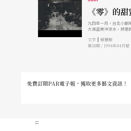
《零》的甜
九四年一月，台北小劇
大澡盆旁沖涼水，詩意
的戲帶來一波高潮。 
|
文字
賴慧勳
業化而遷徙，整個故事
第18期 / 1994年04月號
放鬆的驚異目光。整個
嘲的話，使觀衆在陷入
蜜」咖啡屋，找到了一
《零》可說是這檔戲碼裡成
大學外文研究所研究生
免費訂閱PAR電子報，獲取更多藝文資訊！
:::