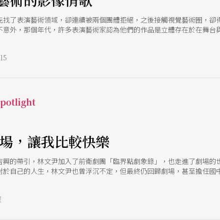
藝術的影像情歌
先找了表演藝術領域，卻連續被兩個團體拒絕，之後接觸視覺藝術圈，卻
不意外，那個年代，許多表演藝術家認為他們的作品是立體存在於在舞台
重這樣的想法，但時代在變，這麼多年過去了，表演藝術留下什麼？只存
15
otlight
劇場，讓我比較快樂
吉興的帶引，林文尹加入了前衛劇團「臨界點劇象錄」，也走進了劇場的
對於自己的人生，林文尹也曾浮沉不定，但最終仍回歸劇場，甚至擔任國
的排練場》，林文尹切割文本然後重組，企圖從惹內講了很多的「扮演」
號