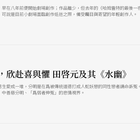
，早在八年前便開始劇場創作；作品雖少，但去年的《哈姆雷特的最後一
，可說是目前小劇場面臨創作低迷之際，備受矚目與寄望的年輕創作人。
，欣赴喜與懼 田啓元及其《水幽》
男生愛成一堆，分明是在爲被傳統道德打成人蛇妖戀的同性戀者請命訴冤
》中善惡分明、「爲弱者伸冤」的悲情視界。