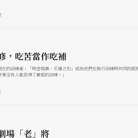
號
修，吃苦當作吃補
現在的訓練者，「時空相異，天壤之別」成為他們在執行訓練時共同的感嘆
好像沒有人能受得了嚴格的訓練。」
號
劇場「老」將