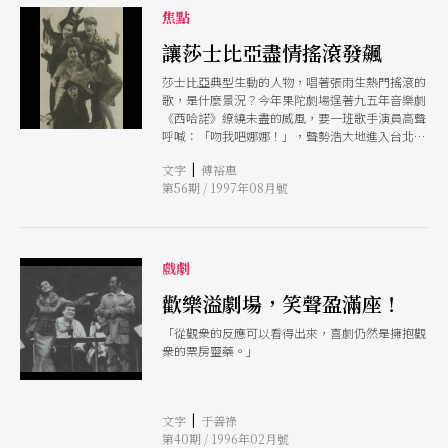
焦點
讓莎士比亞盡情搖滾發飆
莎士比亞典型生動的人物，唱著張雨生熱門搖滾的
歌，是什麼景況？今年果陀劇場逞著九五年音樂劇
《西哈諾》繚繞未盡的威風，要一班歌手演員高聲
呼喊：「吻我吧娜娜！」，聲勢浩大地進入台北國
家劇院，證明歌舞劇的未來不是夢。
|
文字
傅裕惠
第56期 / 1997年08月號
戲劇
歡樂溢劇場，笑聲盈滿座！
「從觀衆的反應可以看得出來，喜劇仍然是擁抱觀
衆的票房靈藥。」
|
文字
于善祿
第40期 / 1996年02月號