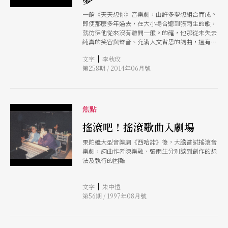
事」，《天河旅記》正是他最具個人情感與哲思的
代表作之一。 本作靈感來自日本作家宮澤賢治經
一齣《天天想你》音樂劇，由許多夢想組合而成。
典作品《銀河鉄道の夜》，這是一部因親人驟逝而
即使那麼多年過去，在大小場合聽到張雨生的歌，
誕生的童話，也是一段療癒失落、同時尋找希望的
就彷彿他從來沒有離開一般。的確，他那從未失去
哲理寓言。櫻井弘二說：「宮澤賢治因為妹妹離去
純真的笑容與聲音、充滿人文省思的詞曲，還有熱
的哀傷，從東北搭上火車一路往北，跨海經過北海
血積極的精神，至今仍烙在大夥的腦海，一起唱
道、續往庫頁島回來之後寫下這個故事。」 2005
|
文字
李秋玫
歌、聆聽、排練讓張雨生的好友櫻井弘二都開玩笑
年，櫻井弘二首次以該作品為基礎，應國家兩廳院
第258期 / 2014年06月號
地說：「我對他愈來愈熟了！」
之邀創作多媒體音樂劇場《銀河鐵道の夜》，2006
年更赴上海當代戲劇節演出，原聲帶更入圍金曲獎
最佳跨界專輯。2007年，他為朱宗慶打擊樂團創作
百人木琴版《銀河鐵道的另一夜》，選用原作旋律
焦點
重新詮釋，並收錄於傳藝金曲獎入圍專輯中。2010
年，櫻井再次應文建會之邀製作新版音樂劇場，並
搖滾吧！搖滾歌曲入劇場
加入周東彥的影像設計。2022年，他重拾創作初
心，以六重奏為編制重新打造《天河旅記》，展現
果陀繼大型音樂劇《西哈諾》後，大膽嘗試搖滾音
更細膩、更私密的音樂敘事力。
樂劇，詞曲作者陳樂融、張雨生分別談到創作的想
法及執行的困難
|
文字
朱中愷
第56期 / 1997年08月號