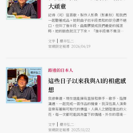
大頑童
記得〈河〉這首歌，製作人彭桑（彭素秋）和我們
一起聽著成品。她對曲子前半段柔和的部分讚不絕
口，但到了後半段，曲風驟變成我們最愛的搖滾
時，她的臉色就沉了下來。 「後半段是不是沒必
要啊？」她問。 Tom 非常堅定而誠懇地向她說
|
文字
櫻井弘二
明：「不，如果沒有這一段，這首歌就不完整
官網限定報導 2026/06/19
了。」 幸好老闆終究給予全然的尊重與信任，讓
這個樂段成爲歌迷至今深愛的部分。是 Tom 那種
「Rocker 的堅持」守護了我們的音樂。
路邊的日本人
這些日子以來我與AI的相處感
想
我很幸運，現在還能擁有直接和樂手、歌手、指揮
溝通、一起完成一首作品的機會，我深信真人演奏
音樂有著無可取代的價值，人與人之間碰撞出的火
花，每一次都可能因為當下的情緒、外在的環境而
有些微不同，有別於AI的精準，人類的價值剛好就
|
文字
櫻井弘二
是那些「不完美」和「不可預測」，那份獨特的生
官網限定報導 2025/11/22
命力，正是最珍貴的寶藏吧。