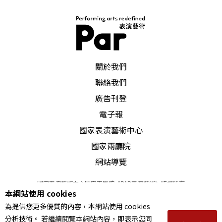
PAR 表演藝術雜誌
關於我們
聯絡我們
廣告刊登
電子報
國家表演藝術中心
國家兩廳院
網站導覽
國家表演藝術中心國家兩廳院《PAR表演藝術》版權所有
本網站使用 cookies
©
2022
Performing arts redefined. All Rights Reserved
為提供您更多優質的內容，本網站使用 cookies
統一編號 Tax Id number 00973926
分析技術。 若繼續閱覽本網站內容，即表示您同
本站所提供相關演出資訊，如有異動應以主辦單位公告為準。