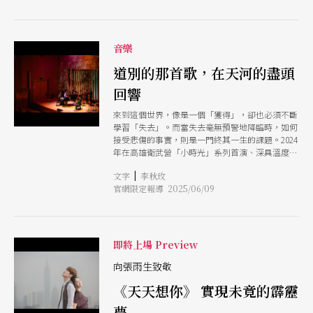
音樂
道別的那首歌，在天河的盡頭
回響
來到這個世界，像是一個「獲得」，卻也必須不斷
學習「失去」。而當失去毫無預警地降臨時，如何
接受悲傷的事實，則是一門終其一生的課題。2024
年在高雄衛武營「小時光」系列首演、深具溫度與
想像力的作品的《天河旅記悲 歡 離 愁》（下簡稱
|
文字
李秋玫
《天河旅記》）當時廣受觀眾好評，將在6月中北
官網限定報導 2025/06/09
上演出，帶來全新感動。 《天河旅記》是一場融
合六重奏與說書人聲音魔法的音樂說故事劇場，觀
眾將隨著悠揚的旋律與多變的角色聲線，搭乘一列
夢幻的銀河鐵道，踏上一段穿越悲傷、擁抱療癒的
心靈旅程。 自1993年定居台灣的作曲家櫻井弘二
即將上場 Preview
（Koji Sakurai），從流行音樂製作人轉身成為跨
界創作者，作品涵蓋音樂劇、舞劇、打擊樂、電影
向張雨生致敬
配樂、國樂、合唱等領域，曾擔任「高雄世運」與
《天天想你》 實現未竟的霹靂
「台北世大運」開幕式的音樂總監，長年與國內眾
多表演團體合作無間。櫻井弘二擅長「以音樂說故
夢