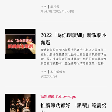
第一天，製作的期程其實已經完全訂了，很多時候
可能是獨一無二的展演方法。而身為創作者的編劇
就會邊排邊改。因此，劇作家往往是在接受服務、
|
文字
吳岳霖
與導演該如何看待讀劇？或是在讀劇演出之後怎麼
接受指令的角色。在國外，其實有相對長的發展
第347期 / 2022年07月號
繼續面對這個劇本？我們邀請到去年在臺北藝術節
期，所以有所謂的工作坊（workshop）的階段，
「北車寫作計畫」中發表《嗚嗚嗚OHOHOH》讀
這在以前的台灣是沒有的，現在音樂劇有引進這個
劇（影像版），然後即將於今年正式演出為《北
概念，可是音樂劇還是產製導向。在國外的話，他
棲》的編劇胡錦筵與導演洪千涵，聊聊他們眼中的
們大部分的工作坊階段會以編劇、劇作家為主軸，
讀劇。
所以劇作家是有探索權與發聲權的。所以我希望把
2022「為你朗讀Ⅷ」新銳劇本
這個東西也召喚回來。在發展的過程中，我或其他
甄選
夥伴會以戲劇構作的身分，持續跟這些編劇一起對
話、探索。 除了序場讀劇節之外，還有「焦點讀
身體氣象館自2005年承接牯嶺街小劇場之營運後，
劇節」。序場讀劇節是以推動新編劇、新議題、新
針對小劇場在整體文化脈絡上的影響與軌跡審慎思
觀點或新書寫為核心，焦點讀劇節則是以一位相對
索，致力推廣前衛的表演藝術、實驗的跨界藝術及
資深的劇作家為主題，然後呈現他的不同作品，去
創意的形式藝術，並促進時代精神的匯聚、互動、
理解一位劇作家的世界觀和戲劇觀，以及創作風格
發聲，以期展現真正的文化公共性，具體深化的文
的養成和累積。 第3個，就是外譯的推動。我們過
|
文字
本刊編輯室
化教育。
去看了很多來自不同國家的劇本，可以藉由劇作去
2022/03/24
看到其他不同國家的文化、議題、書
話題追蹤 Follow-ups
推廣練功都好 「累積」還需努