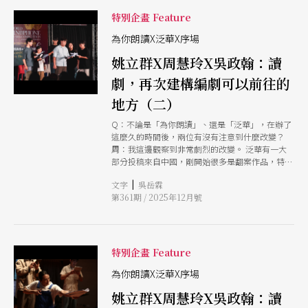
正修整的機會。 回過頭來看「未成熟」的讀劇發
「劇本農場」，以讀劇演出、劇本集出版為任務，
表，有時吸引人的正是未被局限的可能性。大型商
而「為你朗讀」則因不同屆數有相異做法）。 到
特別企畫 Feature
業劇場以讀劇導入「作品開發」思維，近年在音樂
了2015年的「全球泛華青年劇本創作」（後簡稱
劇更為常見，公部門場館如臺北表演藝術中心、衛
「泛華」）更是將收攏劇本的方式設定為競賽，並
為你朗讀X泛華X序場
武營國家藝術文化中心、臺中國家歌劇院或先後、
於公布獎項後，加入戲劇構作，發表讀劇。這段時
姚立群X周慧玲X吳政翰：讀
或持續投入資源，民間單位也有榮耀基金會與文化
期裡也有不同劇團、單位開始嘗試讀劇節相關活
內容策進院（後簡稱文策院）共同策畫「讀劇匯音
動，唯有「為你朗讀」、「劇本農場」與「泛華」
劇，再次建構編劇可以前往的
樂劇創投媒合平台」。 從產業面來看，讀劇能協
持續至今。這直接影響到讀劇可以被執行的目的、
助篩選具有發展潛力的作品；但若從創
功能，乃至於整體形式、內容的變動，甚至更往
地方（二）
「演出形式的一種」靠攏。「序場劇本發展中心」
（後簡稱「序場」）於2024年登場，有意識地以劇
Q：不論是「為你朗讀」、還是「泛華」，在辦了
本孵育為核心，在劇本競賽、徵集、場館營運、學
這麼久的時間後，兩位有沒有注意到什麼改變？
術研究、翻譯傳播等方向裡，理出一條承先啟後的
周：我這邊觀察到非常劇烈的改變。 泛華有一大
道路。 本次，PAR邀請到「為你朗讀」創辦人、牯
部分投稿來自中國，剛開始很多是翻案作品，特別
嶺街小劇場館長姚立群，「泛華」創辦人、臺灣戲
是歷史翻案、歷史政治翻案，我們好像成了年輕人
|
文字
吳岳霖
劇暨表演產業研究學會理事長周慧玲，以及「序
的樹洞。也有段時間，得獎作品中關於隔代教養的
第361期 / 2025年12月號
場」藝術總監吳政翰，藉由對話建構讀劇在台灣的
特別多。 最近這幾年來講，最大的驚喜是，開始
趨勢與脈動。
有用方言寫作的劇本，像是上一屆的得獎作品
《水》（秦旭編劇）就是用河南話書寫，印象深刻
的還有滬語寫作，香港投稿者自然更常在粵語普通
話之間猶豫徘徊，台語寫作也是不乏其例。華文劇
特別企畫 Feature
場的語言非常複雜，我們一直都在多語言的情境之
下，很容易去做語言的轉換，可是在劇本上卻不大
為你朗讀X泛華X序場
容易有真正的多語言劇場，而這幾年開始不一樣。
姚立群X周慧玲X吳政翰：讀
另一個驚喜是，跨文化的作品愈來愈多，就是編劇