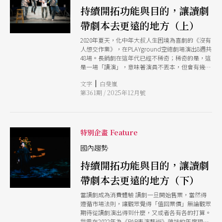
持續開拓功能與目的，讓讀劇
帶劇本去更遠的地方（上）
2020年夏天，化中年大叔人生困境為喜劇的《沒有
人想交作業》，在PLAYground空總劇場演出8週共
48場。長銷劇在這年代已經不稀奇；稀奇的是，這
是一場「讀演」，意味著演員不丟本，但會有幾近
完整的表演與走位。如此商業操作，徹底顛覆我們
|
文字
白斐嵐
對於「讀劇」的想像非指讀劇的「完成度」可以多
第361期 / 2025年12月號
高，而是如今讀劇形式演出，竟然也自成一格，建
立自己的市場定位與票房潛力。 究竟什麼是「讀
劇」？讀劇作為劇本創作、劇場製作的重要步驟之
一，本就因著不同需求目的，而產生不同運作模
式：時間點可以落在正式開排前，讓演員先行讀
特別企畫 Feature
本，探索角色情緒與語言風格；可以是劇作家完成
作品後，藉此審視實際搬演的可能樣貌，感受台詞
國內趨勢
音樂性與故事鋪陳的節奏；可以是閉門工作，也可
持續開拓功能與目的，讓讀劇
以對外呈現，尋求潛在投資者與合作對象。 然而
近年，愈來愈多讀劇活動不再局限於內部成員、劇
帶劇本去更遠的地方（下）
組親友或業界人士，甚至如《沒有人想交作業》幾
次製作來回於「讀演版」與「劇場版」之間，明顯
當讀劇成為消費體驗 讀劇一旦開始售票，當然得
打破兩者的主從關係，抑或「讀劇正式演出」的線
遵循市場法則，讓觀眾覺得「值回票價」無論觀眾
性發展過程。因此，本文將特別以非邀請制的「公
期待從讀劇演出得到什麼，又或者各有各的打算。
開售票」的讀劇發展，探討其就市場、產製與創作
我曾在2022年為《PAR表演藝術》雜誌的年度現象