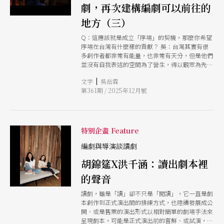
站在不同的視野去看另外一個文化，或者是說他的
劇，再次建構編劇可以前往的
劇本裡面開始有別的文化，像是第5屆獲得貳獎的
《亡命紀事：我是誰？》（郭宸瑋編劇），談的是
地方（三）
台灣的「黑戶」，就是沒有身分、戶籍但在台灣生
活的一群人。 姚：剛才周老師講到劇本的寫作、
Q：這應該就是成立「序場」的契機，那麼你希望
或主題的探索，泛華的投稿者的確已經有很多那種
序場在台灣有什麼樣的貢獻？ 吳：台灣其實有很
相對有重量的創作企圖心。但我反而在牯嶺街小劇
多創作者都非常有能量，也非常有天分，但是他們
場整修完後，繼續舉辦為你朗讀時，注意到一個問
並沒有自我表述的空間為了營生，得以觀眾為先，
題我們的作品變得好輕。 這的確是社會回應給我
其實也不是錯那他們的自我實踐在哪裡、或是他們
|
文字
吳岳霖
們的一個現實，我對這些作品變得沒那麼苛刻，我
看世界的方式該如何被轉成某種敘事方式，我覺得
第361期 / 2025年12月號
們放鬆了，現在回過頭來反而是要鼓勵、更鼓勵。
這是序場可以支持的。序場本質上是個孵化中心，
說實話，好玩的是在於題材，題材還是很多元，但
大概有幾個重要的方向，第1個是作者的培育，第2
是寫作的那種輕薄感變成一個傾向。
個是作品的孵化，第3個是把台灣的劇本推廣到國
際上。因此，序場推出了許多項目如國際劇作沙
龍、寫作會，來提供創作者們刺激、對話的空間。
特別企畫 Feature
此外，序場也提供打磨和展示作品的機會，這部分
可延續到序場舉辦「讀劇節」的思考。 序場讀劇
編劇與導演談讀劇
節跟劇本農場比較相似，是新作品的展示空間。但
胡錦筵X洪千涵：讀出劇本裡
我們不透過徵件的方式，而是邀請幾位我們在關注
或扶植的創作者，寫他們真的有想寫的東西，而可
的聲音
能不是劇團導向、或是觀眾導向，有自我實現價值
的作品，就有機會讓他們在讀劇節發生。 我剛剛
讀劇，雖是「讀」卻不只是「閱讀」，它一直是劇
講到，台灣的作品其實是以劇團為導向，所以編劇
本創作到正式演出間的排練方式，也陸續發展成公
寫完了以後，常常是排練的第一天才是這個劇本被
開、或是售票的演出形式以相對簡單的劇場手法來
讀出來的第一天當作品被讀出來的第一天是排練的
呈現劇本，可能是正式演出前的嘗鮮、或試演，也