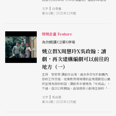
生態所反映的變化。（註1）
關鍵字「階段性呈現」撰文，提及2013年松菸誠品
|
文字
白斐嵐
開幕，標榜要在商場陳設「金工、木作、陶藝、十
第361期 / 2025年12月號
字繡等體驗區，讓民眾彷彿踏入了設計師或工藝家
的工作室中」（註1），讓工藝品不再只是作為
「商品／成品」販售，也讓消費者能親自體驗製
作、創作的過程。此現象延伸至劇場，「觀看體
驗」不再限於作品、成品，進而涵蓋創作階段，讓
特別企畫 Feature
身為消費者的觀眾能擁有更全面的參與感。（註
2）恰好這年，也正好舉辦首屆「為你朗讀」與
為你朗讀X泛華X序場
「劇本農場」。無論這兩個讀劇活動是否保持類似
姚立群X周慧玲X吳政翰：讀
的市場考量，如此共時，多少暗示著社會氛圍之於
消費體驗的轉向。 但觀眾究竟為何要無償、甚至
劇，再次建構編劇可以前往的
自掏腰包，成為劇場實驗的白老鼠（雖說這個提
問，似乎也不限於讀劇演出）？先不提每場讀劇各
地方（一）
自初衷，一旦售票成為商業行為，便不能不從經濟
角度顧慮觀眾感受，多少還是得讓觀眾覺得精采，
主持 黎家齊 讀劇在台灣，過去多存在於劇團內
好聽好看。這大概也是理應低成本、形式單純的讀
部的工作流程、或是教育現場裡的呈現環節若以最
劇，卻總是在展演規模之間拉扯，甚至加入簡單走
終呈現為目的的話，讀劇多半被視為「半成品」。
位、燈光變化、音效搭配，以豐富舞台變化的原因
不過，自2013年開始，由牯嶺街小劇場主辦的「為
之一。 此外，不少讀劇活動為劇本媒合導演，導
你朗讀」，以及阮劇團主導、王友輝主持的「劇本
|
文字
吳岳霖
演也帶入自身美學偏好與劇本詮釋，更加模糊劇本
農場」出現，讀劇的生態似乎有了轉捩點。「為你
第361期 / 2025年12月號
原初面貌。往好處想，在讀劇階段能有導演從另一
朗讀」與「劇本農場」獲得劇本的方式不同，一是
角度解讀劇本，有時能為劇作家帶來更多未曾想過
徵集、徵選與邀請混合進行，另一則以邀請為主，
的可能性；但另一方面，也可能錯失找到缺陷、改
但「讀劇」都是其中一種重要的呈現方式（特別是