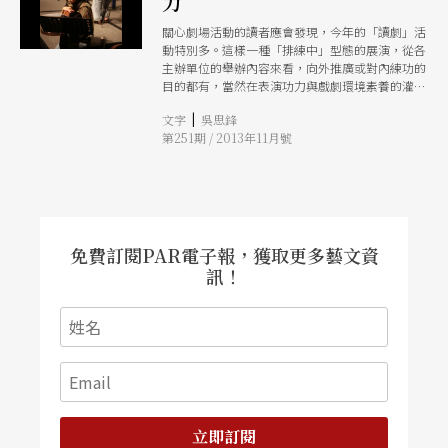
力
關心劇場活動的讀者應會發現，今年的「讀劇」活
動特別多。這樣一種「排練中」型態的展演，從各
主辦單位的舉辦內容來看，向外推廣或對內練功的
目的都有，當然在表演功力與戲劇環境素養的灌注
上都有助益，但深入來看，是否也反映了整體環境
|
文字
吳思鋒
的匱乏？需要「用力」累積的，還有更多
第251期 / 2013年11月號
免費訂閱PAR電子報，獲取更多藝文資
訊！
立即訂閱