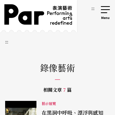
跳到主要內容區塊
網站導覽
:::
:::
錄像藝術
相關文章
7
篇
藝@展覽
在黑洞中呼吸、漂浮與感知