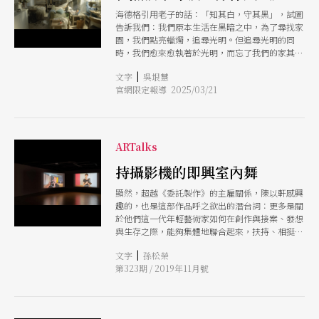
海德格引用老子的話：「知其白，守其黑」，試圖
告訴我們：我們原本生活在黑暗之中，為了尋找家
園，我們點亮蠟燭，追尋光明。但追尋光明的同
時，我們愈來愈執著於光明，而忘了我們的家其實
就在黑暗之中。袁廣鳴創作論述〈明日樂園〉
|
文字
吳垠慧
（2023） 袁廣鳴於個展「向黑潛行」發表《日常
官網限定報導 2025/03/21
戰爭》、《扁平世界》和《呼吸的黑洞》3件作
品，分別探觸當代生活面臨的闇黑威脅，以及網路
改變人們身體感知世界的方式。一如既往地，這幾
件作品同樣有種處於緊繃弦狀態的不安
（uncanny）與焦慮。從早期源於個人生命經驗的
ARTalks
創作，再擴展至「家」的私領域到近期的全球化語
境，這樣的憂懼幾乎深植於他的藝術之中，也顯現
持攝影機的即興室內舞
出台灣社會的一種共相。
顯然，超越《委託製作》的主雇關係，陳以軒感興
趣的，也是這部作品呼之欲出的潛台詞：更多是關
於他們這一代年輕藝術家如何在創作與接案、發想
與生存之際，能夠集體地聯合起來，扶持、相挺，
於總是無法臻於理想卻逐步崩壞的大環境中，試圖
|
文字
孫松榮
強力突圍並前進。 這即是為何這一場集體的即興
第323期 / 2019年11月號
表演是無法預演與彩排的，它彷如生命與創作，永
遠發展且變化著