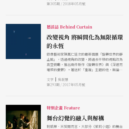
第305期 / 2018年05月號
藝術家作品外，難得系統性地俱現香港錄像藝術先
驅之作。
藝活誌 Behind Curtain
改變視角 將瞬間化為無限循環
的永恆
錄像藝術家陳萬仁這次的最新個展「旋轉世界的靜
止點」，透過視角的改變，將過去平移的視點改為
高空俯瞰，推出兩件新作《旋轉世界》與《深邃而
璀璨的憂鬱》。著迷於「重複」主題的他，無論是
影像內容或影像播放的重複，當把重複推向極致，
|
文字
吳垠慧
反而揭示一種特殊的幽默感，甚至帶點邪惡的小趣
第293期 / 2017年05月號
味，但讓影像不斷重複，將稍縱即逝的瞬間化為無
限循環的永恆，也模糊了時間與空間的結界。
特別企畫 Feature
舞台幻覺的融入與解構
對凱蒂．米契爾而言，大部分《茱莉小姐》的舞台