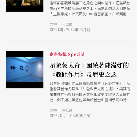
詮釋都客觀地鋪展三名角色之間的關係，把焦點放
在兩名主角的階級落差之上，而她卻想深入刻劃個
人主觀意識，以突顯劇中的親密氛圍。在米契爾的
改編版本中，被史特林堡形容成「沒有主見、不會
|
文字
王世偉
思考」的克利絲汀不再是個無關緊要的女配角，反
第291期 / 2017年03月號
而成為一個瀕臨崩潰邊緣的脆弱主體。她帶領觀眾
一步步發現自己未婚夫與女主人之間的情愛糾葛，
邀請他們融入衝突的核心，成為愕然無聲的目擊
者。
企畫特輯 Special
星象蒙太奇：圍繞著陳瀅如的
《超距作用》及歷史之惡
觀看陳瀅如新作三銀幕錄像裝置《超距作用》，及
重看其舊作尤其是《共登世界大同之境》，與其說
是兼具神秘與科學的天文學和占星學讓令人目眩神
迷，倒不如說是這位畢業於舊金山藝術學院的行為
與錄像藝術研究所的藝術家如何連結與調控異質元
|
文字
孫松榮
素的做法，使我驚豔不已。
第269期 / 2015年05月號