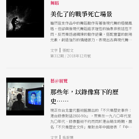
舞蹈
美化了的戰爭死亡場景
雖然這支作品中的舞蹈動作有著後現代舞的極簡風
格，但卻與後現代舞蹈追求理性的抽象非敘述性不
同，反而是透過精煉的動作語彙，搭配豐富的劇場
元素，創造強烈的情緒張力，表現出古典現代舞對
感性美的重視，而這樣對完美的追求，也隱約讓人
|
文字
張懿文
感覺到一絲不安，這個不安或許來自創作者神聖
第312期 / 2018年12月號
化、抑或「昇華」了戰爭成為劇場藝術元素的美學
態度。
藝@展覽
那些年，以錄像寫下的歷
史……
現正在台北當代藝術館展出的「不只是歷史事件：
港台錄像對話1980-90s」，聚焦在一九八○年代至
九○年代、錄像藝術不約而同於港台萌生時期，展
名「不只是歷史文件」是對去年中國發表「『中英
聯合聲明』只是歷史文件，不具任何政治約束力」
|
文字
吳垠慧
的回應，展出陳界仁、袁廣鳴、王俊傑等台灣錄像