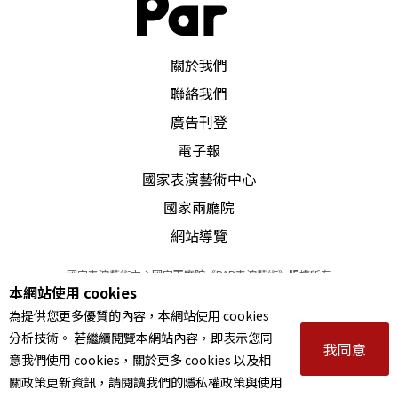
PAR 表演藝術雜誌
關於我們
聯絡我們
廣告刊登
電子報
國家表演藝術中心
國家兩廳院
網站導覽
國家表演藝術中心國家兩廳院《PAR表演藝術》版權所有
本網站使用 cookies
©
2022
Performing arts redefined. All Rights Reserved
為提供您更多優質的內容，本網站使用 cookies
統一編號 Tax Id number 00973926
分析技術。 若繼續閱覽本網站內容，即表示您同
本站所提供相關演出資訊，如有異動應以主辦單位公告為準。
我同意
意我們使用 cookies，關於更多 cookies 以及相
服務條款
｜
隱私權聲明
｜
著作權聲明
關政策更新資訊，請閱讀我們的隱私權政策與使用