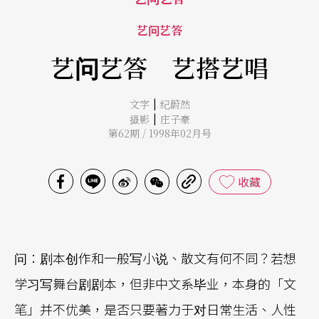
艺问艺答
艺问艺答 艺搭艺唱
|
文字
纪蔚然
|
摄影
庄子豪
第62期 / 1998年02月号
收藏
问：剧本创作和一般写小说、散文有何不同？若想
学习写舞台剧剧本，但非中文系毕业，本身的「文
笔」并不优美，是否只要著力于对日常生活、人性