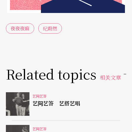
问：台湾剧场界的演出，自创的剧本较少，请问症
结是什么？是缺乏创作人才，还是创作者无法发
夜夜夜麻
纪蔚然
挥？除了已知环境的恶劣因素之外，剧场界的人又
该负什么责任？（台北 小凤）
答：台湾剧场表演中，自创作品比例较小，原因很
Related topics
多。容我说句不太中听的话：剧场界好的编剧人才
相关文章
不多，甚至有些导演连一部剧作的好坏都无能分
辨。因此每当这些导演改编西方经典时，因结构的
艺问艺答
观念太弱，加上功力不够，常常将鸡汤变淸水，导
艺问艺答 艺搭艺唱
致「改编」沦为稀释原著的过程。另一个原因是，
有些剧场工作者喜欢自编自导，但是真正能自编自
艺问艺答