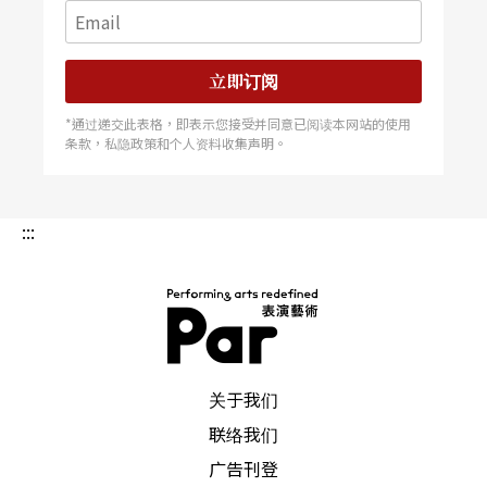
时是以意识流的方式写的，想到哪写到哪。常常，
写了上句话，还不知道下句话要写什么。再来是我
立即订阅
最喜欢的过程：不断地修改剧本。这时候特别著重
*通过递交此表格，即表示您接受并同意已阅读本网站的使用
条款，私隐政策和个人资料收集声明。
对白的节奏、人物的厚度、表现的形式、结构的营
造。修过初稿两次后，影印多份寄给不会敷衍我的
好友看（不一定是同行的），到处搜集意见，经过
:::
消化后，然后再度修改。改完后，再给好友看……
然后再改……如此数回，才渐渐定稿。《夜夜夜
麻》从初稿到定稿将近写了一年。在这一年中，朋
PAR 表演艺术杂志
友及学生给我的许多意见非常宝贵，很犀利地洞察
关于我们
我创作上的盲点。其实，今年我还写了一部《家庭
联络我们
革命》，但是朋友反应不佳，已经被我丢在垃圾桶
广告刊登