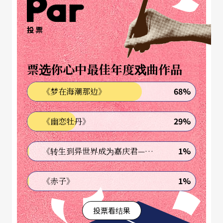
要多加硏读小说、诗、散文，于硏读过程中从名家
偷点本事，再逐渐发展自己的风格。少看目前市面
投票
上的畅销书，那些只是浪费我们的时间。我所谓的
名家是有独特文字风味，且不以市场取向为主的作
票选你心中最佳年度戏曲作品
家。
68%
《梦在海潮那边》
要将「口语化的语言转化为文字」是一大学问，我
29%
《幽恋牡丹》
个人摸索了十几年，还在摸索。假设我在一家咖啡
厅偷录别人说话，回家后逐字写出，我所得到的不
1%
《转生到异世界成为嘉庆君—发现我的祖先是诈骗集团!?》
是戏剧对白，只是对白的雏形，虽然它是活生生的
语言，但是没有经过戏剧的处理，它在舞台上却是
1%
《赤子》
死的对白。如何「转化」要看人物、情境、氛围等
投票看结果
要素而定。