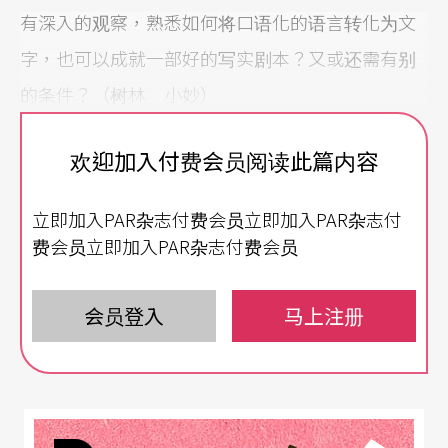
有深入的观察，熟悉如何将口语化的语言转化为文
字，也可以成就一部好的写实剧本？又或还需有别
的条件？（树林 小妙）
答：你的第一个问题很大，我只能简要地回答。剧
欢迎加入付费会员阅读此篇内容
本创作的特色除了对白很重要外，还得预先设想舞
立即加入PAR杂志付费会员立即加入PAR杂志付
台视觉及听觉的效果。根据我阅读的经验，西方著
费会员立即加入PAR杂志付费会员
名的剧作家，「文笔」都很好，要他们写一篇好的
散文，并不成问题。像契可夫、皮蓝德罗、贝克特
会员登入
马上注册
等都是写小说的好手。
文笔优美与否和是不是中文系毕业无关。最重要的
是你个人对文字的敏感度。建议你除了戏剧外，还