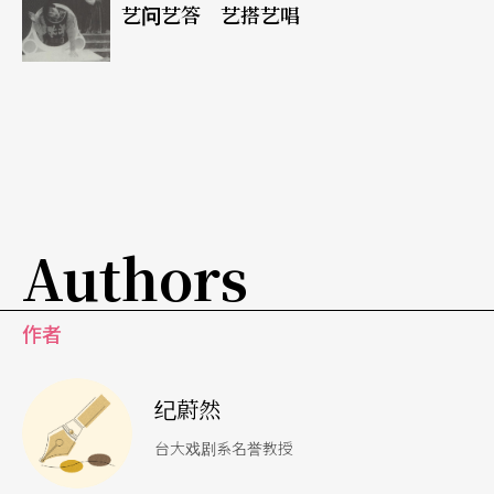
导的人才可遇不可求，不是轻易就可随便试试的。
艺问艺答 艺搭艺唱
台湾不乏对编剧有兴趣的人，但是因为下列的理由
好剧本不多：生活经验狭隘（我有这个问题）、写
作前不做资料的搜集及写作对象的硏究、结构观念
太薄弱、对白陈腔滥调、才出炉就急于发表。
这几十年台湾剧场累积的好剧本（无论是文字剧本
Authors
或表演文本）不多，跟「环境的恶劣因素」无关。
我相信只要有好剧本，它一定会出线的。最主要的
作者
原因是：剧场工作者的人文基础过于薄弱（这其实
也是当今台湾电影导演的通病。）
纪蔚然
台大戏剧系名誉教授
问：一个好的剧本，在技术及内涵上须具备怎么样