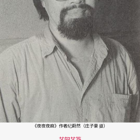
《夜夜夜麻》作者纪蔚然（庄子豪 摄）
艺问艺答