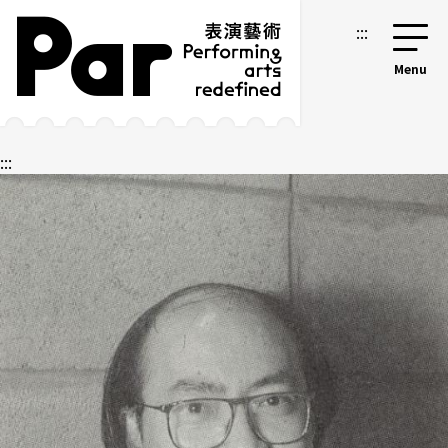
跳到主要内容区块
网站导览
:::
:::