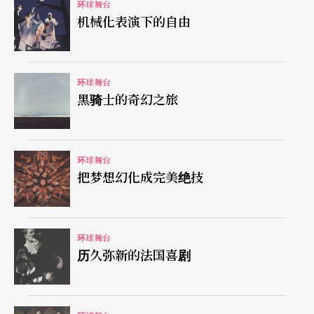
环球舞台
得．布鲁克导演」（Mise en scène de Peter Broo
机械化表演下的自由
k）。事实上，每出戏本来就是导演展现所思所想的
不同场域，但或许布鲁克更淸楚自己想确切琢磨的
环球舞台
主题。像《谁在那里》配合现场演奏，各色演员齐
黑骑士的奇幻之旅
聚一堂，运用不同的文化片段，例如日本演员用能
剧的吟唱演出戏中戏；此外剧中也引述戏剧家克雷
环球舞台
格（Gordon Craig）、亚陶（Antonin Artaud）、
把梦想幻化成完美绝技
史坦尼斯拉夫斯基（Stanislavs-ki） 、梅耶荷德（M
eyerhold）、世阿弥（Zeami）、布莱希特（Berto
环球舞台
lt Brecht）对莎剧、人生或导演工作的看法或体
历久弥新的法国喜剧
验。《喔！靑春》尽管是以「导演」的角度来演绎
贝克特的剧作，但在这出只有两个演员的戏里，陷