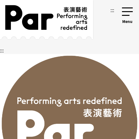
跳到主要内容区块
网站导览
:::
:::