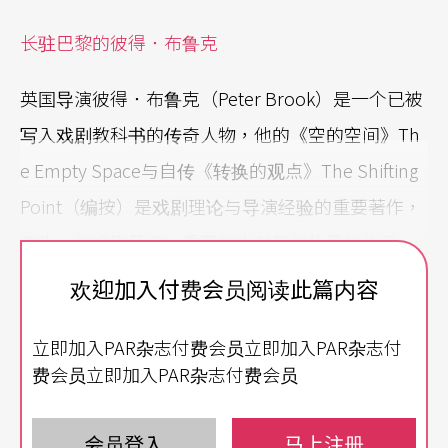
长驻巴黎的彼得．布鲁克
英国导演彼得．布鲁克（Peter Brook）是一个已被
写入戏剧教科书的传奇人物，他的《空的空间》Th
e Empty Space与自传《转换的观点》The Shifting
Point（编按）是戏剧理论与导演经验的重要著作，
身为一位戏剧导演，重要的当然是他执导的作品。
欢迎加入付费会员阅读此篇内容
或许是因为当年听老师津津有味地讲述布鲁克在法
国亚维侬戏剧节执导《摩诃婆罗多》Le Mahabharat
立即加入PAR杂志付费会员立即加入PAR杂志付
a（注1） ，利用废弃的采石场从黑夜演到天明，历
费会员立即加入PAR杂志付费会员
经十几个小时的故事，不免心生向往。再知道他已
在巴黎建立「国际戏剧创作中心」（Centre Interna
会员登入
马上注册