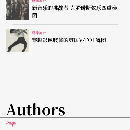
入沙堆的女主角只能运用上半身表演，当肢体受到
环球舞台
新音乐的挑战者 克罗诺斯弦乐四重奏
局限的时候，她必须精确掌握念白时的节奏与韵
团
律，观众才不会昏昏欲睡。而在《人》一剧中，布
鲁克到底想硏究什么呢？我们先从该剧呈现的场景
环球舞台
穿越影像肢体的英国V-TOL舞团
敍述起吧！
与「常态」相悖的人
这出戏的布景非常简单：开场时舞台左右各有两张
椅子，一张桌子，舞台上方有两台电视，左边的电
视上摆了一支红玫瑰，舞台右边靠近观众的地方还
Authors
有一个衣帽架，剧中大部分的场景是在一家脑神经
心理医院。四位演员在不同的场次里轮流扮演医生
作者
与病人，演出各式不同的心理疾病的症状。