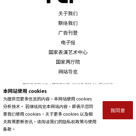
「很难！」（difficille！）为了证明他可以说
PAR 表演艺术杂志
关于我们
「不！」医生作势往他胸口一劈！果然他反射地说
联络我们
出：「不！」但之后，依然故我。
广告刊登
电子报
另外也有人不断地重复点蜡烛、吹蜡烛，无法停
国家表演艺术中心
止，必须要有人强制把蜡烛拿走，才能暂停他的行
国家两厅院
为。
网站导览
剧中的医生为了淸楚显现病人的行为，有时将录影
国家表演艺术中心国家两厅院《PAR表演艺术》版权所有
本网站使用 cookies
©
2022
Performing arts redefined. All Rights Reserved
机连接两个电视萤幕加以放大；或要病人念书，然
为提供您更多优质的内容，本网站使用 cookies
统一编号 Tax Id number 00973926
后录音起来；或是直接拿镜子给病人，让他们面对
分析技术。 若继续阅览本网站内容，即表示您同
本站所提供相关演出资讯，如有异动应以主办单位公告为准。
我同意
意我们使用 cookies，关于更多 cookies 以及相
服务条款
｜
隐私权声明
｜
著作权声明
自己。电视、镜子、录音三者的共同功能都是逼迫
关政策更新资讯，请阅读我们的隐私权政策与使用
病人更真确地看到或听到「现在」的自己，当面对
条款。