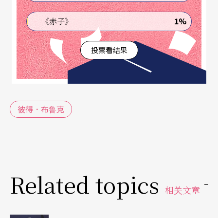
想著过去的传奇，因此当我只能坐在巴黎的剧院看
1%
《赤子》
著不到两小时的戏时，「生不逢时」的感觉就越发
投票看结果
强烈。
不过一九九七年十二月的《人》L'Homme Qui却让
我重新体会观剧兴味，然而后来才发现这出戏早在
彼得．布鲁克
一九九三年三月三日便在「北方义大利」首演，之
后分别以法、英语两种版本在世界巡回演出，一九
九七年十月二十五日起回到原地献演五十场。
Related topics
在实验性较强的《人》与《谁在那里》，节目单上
相关文章
就会以：「彼得．布鲁克的戏剧硏究」 （Recherch
e théâtrale de Peter Brook）来取代寻常的「彼