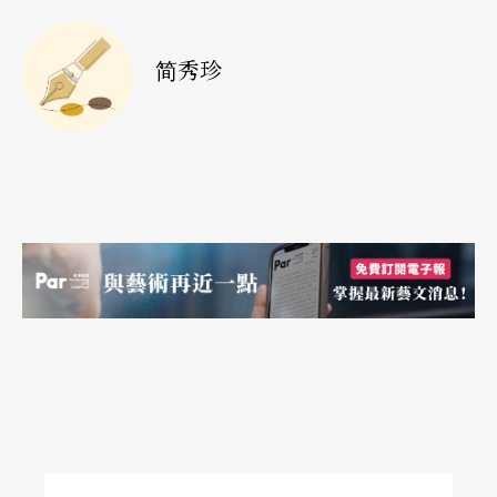
心理疾病通常会潜伏一段时间，不会无来由地爆
简秀珍
发。有人的创伤根源于孩童时期，像剧中人耳边回
荡著幼年时听过的日本童谣，无法抑止，他向我们
敍述童年失亲的种种……，是不是克制已久的需要
突然反扑呢？如今中年的他身体无法动弹，就像婴
儿一样要人呵护。还有人是在失恋后不愿面对，记
忆中的时光自此胶著在饱受创伤的那一刻，不愿前
进，没想到自己早已满头飞霜。
此外还有感官无法协调，无法单凭视觉辨认物品。
有人在把自己的手与别人的并列一起时，就分不淸
到底哪只手是他的。还有人不能从玫瑰花的外型去