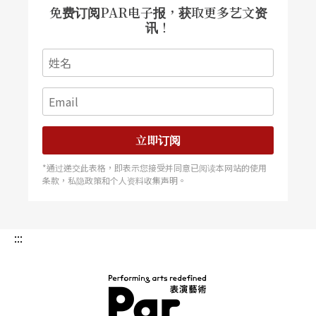
免费订阅PAR电子报，获取更多艺文资
辨识出「玫瑰花」，必须被它扎了一下或是闻到它
讯！
的香味才能确定；或是大家一起听音乐，医生问病
人：「您知道这是谁的曲子吗？」病人口说知道，
但却咕噜咕噜地发出一串我们无法辨识意义的声
音，最后只好把作曲家的名字写在板子上。医生接
过来看后点点头，再将板子交给另一个病人，问
立即订阅
说：「您知道是谁吗？」病人点头，不过虽然想
*通过递交此表格，即表示您接受并同意已阅读本网站的使用
条款，私隐政策和个人资料收集声明。
念，却心有余而力不足。这时医生彷如揭晓谜底般
地向大家宣布：「这是萨提（Satie）的曲子」。
:::
还有人对某些辞汇产生障碍，例如无法说：
「不！」对于医生的询问，他常回答：「是。」遇
到少数只能用否定作答的问题时，他会微笑地说：