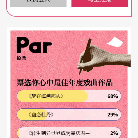
tional de Créations Théâtrales, CICT），长驻该
地，便下定决心，有朝一日必定要亲临现场，看看
大师的杰作。
一九九五年冬天巴黎公共运输大罢工，我怀著「朝
投票
圣」的心情跋涉了两个多小时赶到「北方义大利剧
院」（Théâtre des Bouffes du Nord）（注2），在
票选你心中最佳年度戏曲作品
这个斑驳老旧的空间中欣赏到取材自莎士比亚《哈
姆雷特》Hamlet片段的《谁在那里》Qui est là。次
68%
《梦在海潮那边》
年，则在「巴黎秋季艺术节」（Festival d'Automn
29%
《幽恋牡丹》
e à Paris）看到他执导贝克特（Samuel Beckett 190
6—1989）的《喔！靑春》Oh！ Les beaux jours。
2%
《转生到异世界成为嘉庆君—发现我的祖先是诈骗集团!?》
可能是期待太深，所以失望也就越大，心中反复追