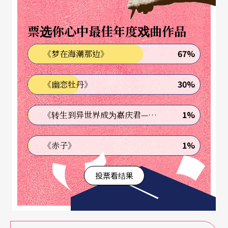
Y」，每天搭配音乐会主题设计不同的课程。
票选你心中最佳年度戏曲作品
小朋友费用每人美金八元，课程大人不收费，音乐
67%
《梦在海潮那边》
会入场券每人是美金五元，全家四口人一个早上的
花费是美金三十六元。小朋友制作乐器时，我开始
30%
《幽恋牡丹》
作算术。现场大人小孩四百人左右，门票收入约二
千美金，课程只有一半的小朋友参加，教学收入约
1%
《转生到异世界成为嘉庆君—发现我的祖先是诈骗集团!?》
美金八百元，一天下来收入不超过三千元美金，听
1%
《赤子》
说周末人数会多一倍。依此推算，两周下来参与观
众人次约五千人次，总收入约是四万美金，折合新
投票看结果
台币一百三，四十万元。
回家后又推算了成本，除了现场演出的费用外，还