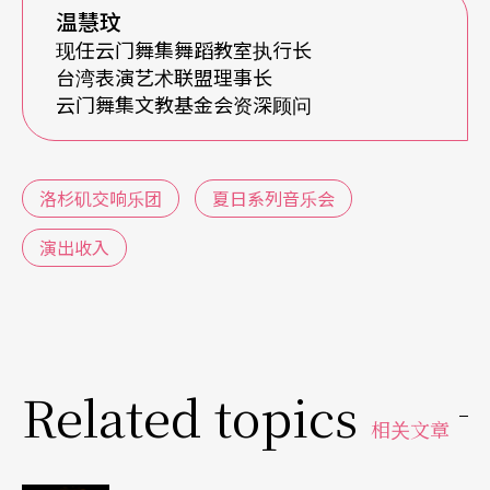
需加上行政宣传推广等支出，左算右算都入不敷
温慧玟
出，心里纳闷著如何弥补资金缺口，后来有机会与
现任云门舞集舞蹈教室执行长
台湾表演艺术联盟理事长
当地从事艺术管理的朋友聊起来，知道弥补资金缺
云门舞集文教基金会资深顾问
口的方法：是公部门的补助支援以及乐团每年自行
编列的行销推广经费，销售收入约占总支出的百分
洛杉矶交响乐团
夏日系列音乐会
之五十至六十左右。公部门每年可能有一万二千至
二万美金不等的补助，其余不足的经费则由交响乐
演出收入
团年度行销推广经费中提拨支付，每年不超过三万
美金，与乐团全年广告费相较大概只占个位数的比
例，若是顺利获得企业赞助，乐团甚至不需自行负
Related topics
担经费。
相关文章
商界一般估算行销经费约占销售收入的百分之十五