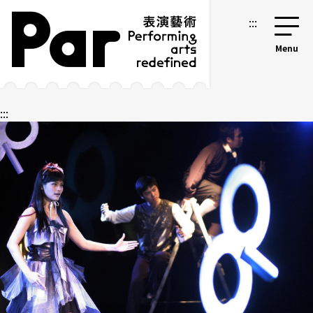
跳到主要内容区块
网站导览
:::
:::