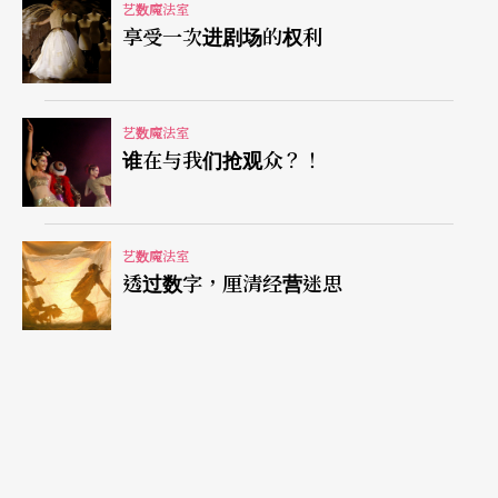
至二十，而根据澳洲艺术行销网站所提供的行销预
艺数魔法室
享受一次进剧场的权利
算秘诀，则建议下列三个指标：（一）免费活动以
制作成本的百分之二十作为合理指标，（二）卖票
活动则以预估营收的百分之二十为准，（三）较大
艺数魔法室
谁在与我们抢观众？！
行且具有定期演出模式的机构，年度行销预算大约
是总成本的百分之十至百分之十五，至多不超过营
业收入（自赚收入）的百分之二十八。
艺数魔法室
透过数字，厘清经营迷思
经常听到表演艺术团队说门票销售困难，经费不
足，所以根本没有经费做行销广告。
但请别忘了，其实每回演出必做的大小海报或是布
旗等等宣传文宣品就是行销经费的支出，想来愈是
碍于经费不敢编列或是无法有效地运用行销经费，