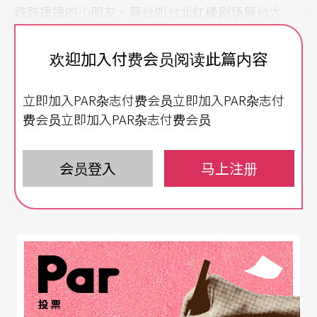
跌跌撞撞的小朋友。舞台如台北红楼剧场舞台大
小，舞台上布置简洁，乐器外只有一大块彩色背景
欢迎加入付费会员阅读此篇内容
版，主持人由舞台一侧纸筒做的时光转换机中跑出
来，台上则有四位音乐家，记得好像是小提琴手，
立即加入PAR杂志付费会员立即加入PAR杂志付
大提琴手，鼓手以及喇叭手，主题是「二十世纪音
费会员立即加入PAR杂志付费会员
乐发展」。
会员登入
马上注册
这是洛杉矶交响乐团夏日系列音乐会的其中一场，
演出连续两周，两大套节目，每套节目六场， 每周
一至周六早上十点半，每场音乐会主题不同，节目
长度约在四十分钟至一个小时内，结束后大伙人随
著大哥哥大姊姊的引导，走到了一个停车场展开教
学课程，长度约半小时，那天的主题是「乐器DI
投票