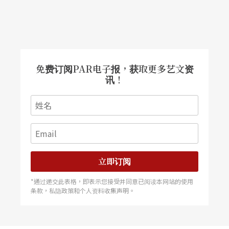
事，小女孩酷酷地说：「有啊！我记得『一闪一闪
亮晶晶，满天都是小星星』有多种不同的唱法，有
爵士版，古典版各种不同风格，还不错，挺好玩得
呢！」另外一个兴奋地说：「记得啊！我那时候就
免费订阅PAR电子报，获取更多艺文资
爱上了大提琴。」 那时她正要上小一，一年后她向
讯！
母亲要求学大提琴， 一百二十五公分的她与一百公
分的大提琴相伴，很有趣的画面！！
立即订阅
*通过递交此表格，即表示您接受并同意已阅读本网站的使用
条款，私隐政策和个人资料收集声明。