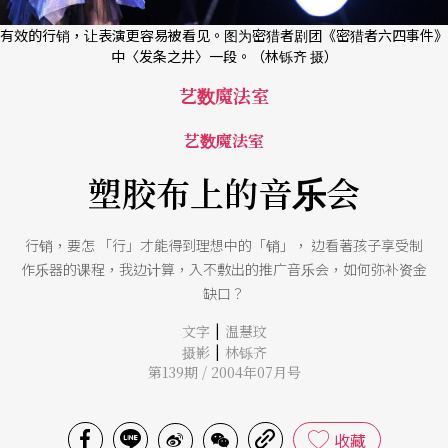
有效的行销，让表演更容易被看见。图为密猎者剧团《密猎者六四事件》
中〈发条之井〉一段。（林铄齐 摄）
艺数魔法室
艺数魔法室
塑胶布上的音乐会
行销，要怎 「行」才能得到理想中的「销」， 边看著孩子享受制
作乐器的课程，我边计算，入不敷出的推广音乐会，如何弥补资金
缺口？
|
文字
温慧玟
|
摄影
林铄齐
第139期 / 2004年07月号
收藏