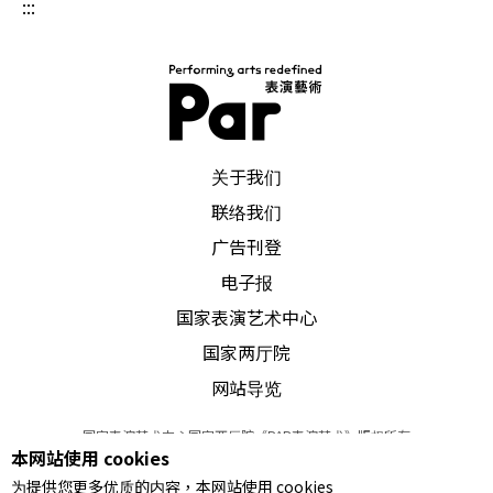
:::
PAR 表演艺术杂志
关于我们
联络我们
广告刊登
电子报
国家表演艺术中心
国家两厅院
网站导览
国家表演艺术中心国家两厅院《PAR表演艺术》版权所有
本网站使用 cookies
©
2022
Performing arts redefined. All Rights Reserved
为提供您更多优质的内容，本网站使用 cookies
统一编号 Tax Id number 00973926