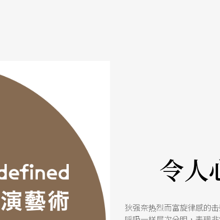
令人
狄强奈热烈而富旋律感的击
呼吸一样层次分明，表现非