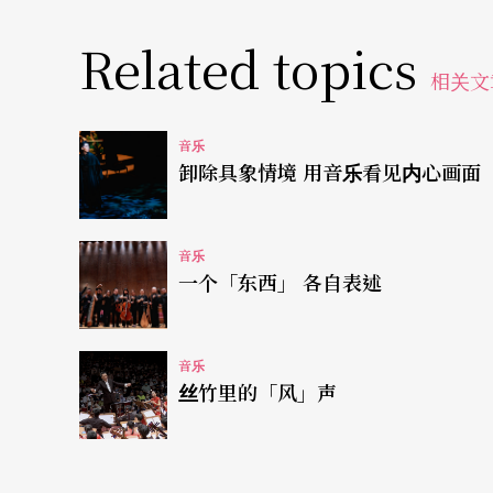
层次分明，表现非常精采。同时他在这一场演
Related topics
导地位让其他两名乐手上来配合，狄强奈甚至
相关文
有个性。
音乐
令人纳闷的麦可．迪．费洛
卸除具象情境 用音乐看见内心画面
这一场音乐会，台上还有另外两个人，贝斯手冯斯．泛德
音乐
现蛮好的，与狄强奈唱和进退有据，自己独奏
一个「东西」 各自表述
赏。钢琴手麦可．迪．费洛（Mike Del Fe
不论是他自己的音乐会或者是帮爵士女伶布莉
音乐
人意」四字来形容都颇为勉强，今年的节目还
丝竹里的「风」声
洛的钢琴仍然乏善可陈，即使他自己编曲的卡
的好消息是钢琴的PA调得声音微弱，不仔细听