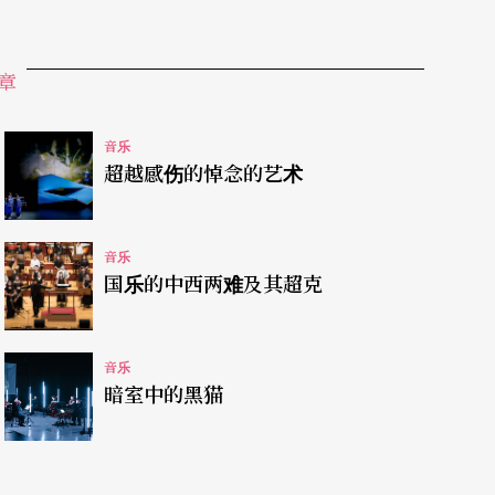
出当中，毫不保留地带领乐团前进，站在完全的主
以钢琴演奏了一曲，这一场音乐会确实很有趣也很
章
音乐
超越感伤的悼念的艺术
欧艾凡（Frans Van DerHoeven）的表
音乐
的时候也颇有巧思，贝斯与鼓的配合让人相当激
国乐的中西两难及其超克
rro）就让我有点纳闷，这位老兄去年也来台湾演奏，
姬‧沃特伴奏，迪．费洛的表现都不好，用「差强
音乐
有他，实在有些令人吃惊。今年现场台上，迪．费
暗室中的黑猫
门，仍然没有表现出什么魅力。对听众而言，唯一
其实听不到什么东西。据内幕消息指出，迪．费洛