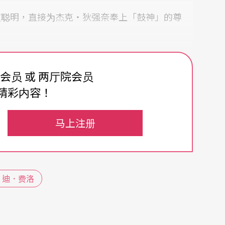
友聪明，直接为杰克‧狄强奈奉上「鼓神」的尊
费会员 或 两厅院会员
精彩内容！
还是有的，至少当天满座的听众中，就出现了穿著
人，可见应该有不少人想来见识一下什么叫做「鼓
马上注册
，真的，杰克‧狄强奈，实在很厉害。
．迪．费洛
一两声钹铙敲击泛音，营造出某种带著一丝前卫，
代替铁琴来发表新作品《佛光山印象》，但是过了
场的注意力，他的演奏张力强大，强弱像呼吸一样