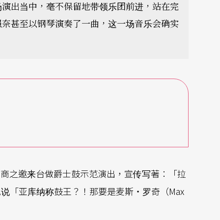
场演出当中，毫不保留地带领乐团前进，站在完
强奈甚至以钢琴演奏了一曲，这一场音乐会确实
）应厂商之邀来台做爵士鼓示范演出，宣传写著：「拉
说「亚库纳称鼓王？！那要是麦斯‧罗奇（Max