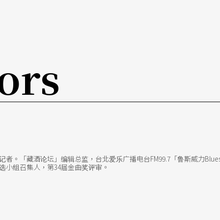
强奈是多年朋友，这次也是靠他引介，才把鼓神带
当然值得大家尊敬，但是叫伯乐当马来日行千里，
ors
者。「藏酒论坛」编辑总监，台北爱乐广播电台FM99.7「鲁斯威力Blues
选小组召集人，第34届金曲奖评审。