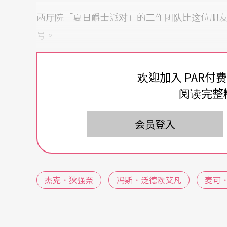
两厅院「夏日爵士派对」的工作团队比这位朋
号。
很有趣也很有个性的音乐会
欢迎加入 PAR付
阅读完整
这么耸动的标题有没有用呢？据我的观察应该
ZILDJIAN字样（著名的鼓钹厂商）的年轻
会员登入
神」。
听完音乐会，我猜绝大多数的人都心满意足吧
杰克．狄强奈
冯斯．泛德欧艾凡
麦可
一开场，狄强奈给了我们小小的惊吓，缓缓地
几分民族音乐的气氛，差点以为他要以爵士鼓
一下子，热烈而富旋律感的击鼓立刻抓住了全