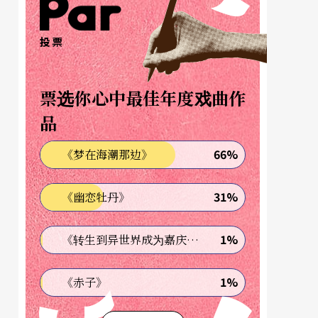
投票
票选你心中最佳年度戏曲作
品
66%
《梦在海潮那边》
31%
《幽恋牡丹》
1%
《转生到异世界成为嘉庆君—发现我的祖先是诈骗集团!?》
1%
《赤子》