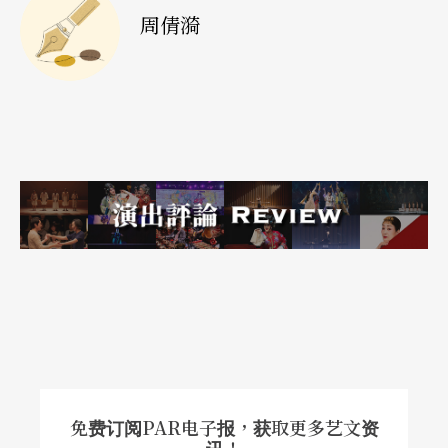
周倩漪
就如青年时期的他，从戒严台湾到现代化的日本，
霎时被酒、音乐、和舞蹈解放整个身心。「我在地
铁车上常喝到吐，日本人还是会把车厢收拾乾净。
警察说，Boy，你不能在大马路边跳舞……已经深
夜了，我就这么一路唱歌、哭喊、跳著探戈回
家。」柯锡杰非为年少狂狷，他有个永远不羁的灵
魂，不仅存在于他的摄影之眼，也在他的身体舞细
胞之中，跳跃，飙飞。
「表演艺术如果没有根，是不会流长的。」
「比起摄影，如果早一步接触舞蹈，我定是个舞
免费订阅PAR电子报，获取更多艺文资
者。」柯锡杰笑说自己有舞者的细胞，听到佛朗明