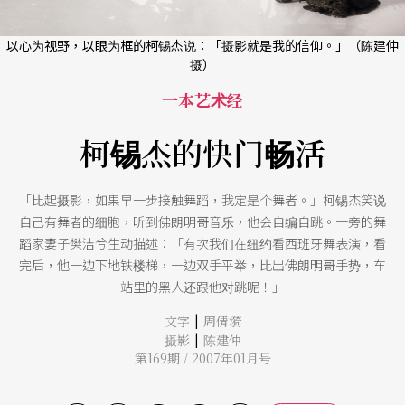
以心为视野，以眼为框的柯锡杰说：「摄影就是我的信仰。」（陈建仲
摄）
一本艺术经
柯锡杰的快门畅活
「比起摄影，如果早一步接触舞蹈，我定是个舞者。」柯锡杰笑说
自己有舞者的细胞，听到佛朗明哥音乐，他会自编自跳。一旁的舞
蹈家妻子樊洁兮生动描述：「有次我们在纽约看西班牙舞表演，看
完后，他一边下地铁楼梯，一边双手平举，比出佛朗明哥手势，车
站里的黑人还跟他对跳呢！」
|
文字
周倩漪
|
摄影
陈建仲
第169期 / 2007年01月号