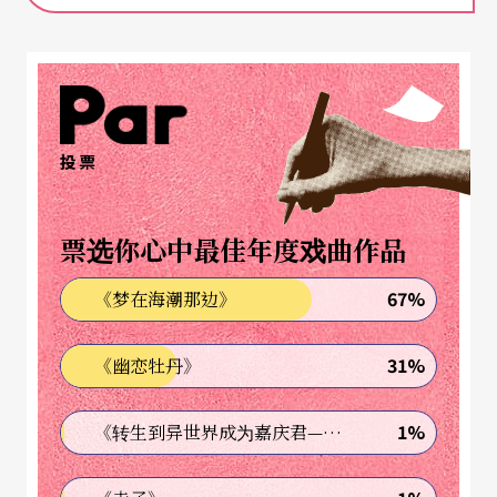
界，就去哪里。
带著相机，随著心跑
他是这么生活的，带著相机，随著心跑。一九五九
投票
年赴日留学，当时在日本看到俄国波修瓦芭蕾舞团
的表演，大为惊艳。柯锡杰忆起与舞蹈的最初相
票选你心中最佳年度戏曲作品
遇：「芭蕾舞让我非常感动，我开始尊敬女性，因
为芭蕾呈现出女人最美的一面。」回到台湾，看到
67%
《梦在海潮那边》
美国现代舞团艾文．艾利（Alvin Ally）的巡回演
31%
《幽恋牡丹》
出，撼动于黑人舞者特有的音律感和爆发力，相较
于荷西．李蒙（Jose Limon），柯锡杰依然偏爱黑
1%
《转生到异世界成为嘉庆君—发现我的祖先是诈骗集团!?》
人舞团的独特味道。