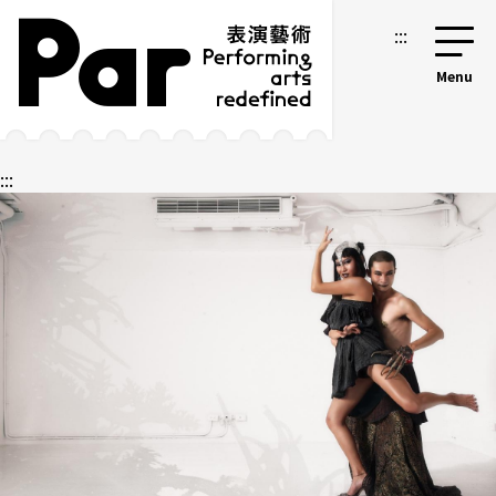
跳到主要内容区块
网站导览
:::
:::