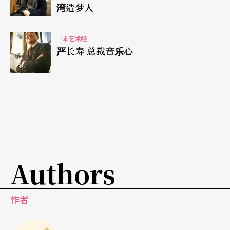
湾造梦人
Master Piece！」
一本艺术经
从一九六二到一九六七年，柯锡杰将摄影专注于表
严长寿 总裁音乐心
演艺术，此时他移居纽约，开了工作室。六○到七
○年代，他也从事时尚、广告、商业摄影。在美
国，他拍了著名的现代舞团如艾文．艾利、荷西．
李蒙、保罗．泰勒（Paul Taylor），同时期还经由
将台湾现代艺术推上国际舞台的顾献梁教授介绍，
拍摄了知名女指挥家郭美贞，刻划她个性的霸气和
Authors
指挥力度。相较于摆姿势的、死板的、仅有表面而
无灵魂的舞蹈摄影，柯锡杰直接把自己当成舞者，
作者
整个人融入舞蹈的动感深处。他说：「我爱音乐！
当我听到音乐时，身体会不由自主地冲动摆动。」