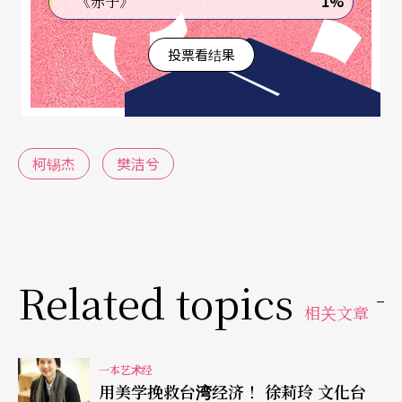
1%
《赤子》
拍摄舞蹈家黄忠良，是一次极致的体验。一九六六
年，柯锡杰去看黄忠良排舞。当时的美国，舞蹈摄
投票看结果
影仍是请舞者摆个姿势即按下快门，大多是室内摄
影。没料到柯锡杰边看黄忠良练舞，边注视著他的
脚，拿著相机在黄忠良脚边滚来滚去，一面叫一面
柯锡杰
樊洁兮
滚一面拍！摄影师从地面俯望，极度靠近舞者，黄
忠良不由得叹道：「这家伙太厉害了，以后你想拍
随时拍！」一九六七年，柯与黄将场景拉到了淡水
户外，在高尔夫球场的偌大草地，风与云在天空飞
Related topics
掠，黄忠良跃起，双腿打开，黄忠良的妻子在后方
相关文章
跳起，双脚倂起，一前一后，一阳一阴，有如神助
的完美构图，成就出这幅神采飞扬的《风筝》！柯
一本艺术经
用美学挽救台湾经济！ 徐莉玲 文化台
锡杰满足笑道：「直到今天，我仍觉得这幅作品是