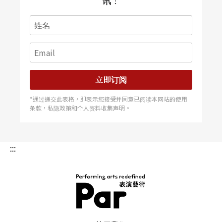
讯！
哥音乐，他会自编自跳。一旁的舞蹈家妻子樊洁兮
生动描述：「有次我们在纽约看西班牙舞表演，看
完后，他一边下地铁楼梯，一边双手平举，比出佛
朗明哥手势，车站里的黑人还跟他对跳呢！」柯锡
立即订阅
杰热情，是那种观赏节目后会激动地跑到后台，拥
抱舞者的艺术家。这份直接而纯粹的烂漫生命，让
*通过递交此表格，即表示您接受并同意已阅读本网站的使用
条款，私隐政策和个人资料收集声明。
他的作品感染力特强，比如一九七六年的《腾
龙》，（美国建国两百周年摄影创作奖，一九九三
:::
年新闻局采用为国家形象广告）、一九九三年刊登
于
Time
杂志的国家形象跨页广告《蝴蝶》。
《蝴蝶》是柯锡杰与樊洁兮携手的杰作，两人自行
PAR 表演艺术杂志
设计的蝴蝶翅膀、花好几个钟头的试穿、一次次试