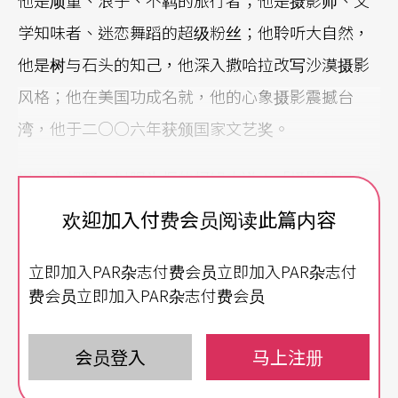
学知味者、迷恋舞蹈的超级粉丝；他聆听大自然，
他是树与石头的知己，他深入撒哈拉改写沙漠摄影
风格；他在美国功成名就，他的心象摄影震撼台
湾，他于二○○六年获颁国家文艺奖。
以心为视野，以眼为框的柯锡杰说：「摄影就是我
的信仰。」他形容从事摄影，如同在修行。而这漫
欢迎加入付费会员阅读此篇内容
漫修行，却是从一派天真、满腔热情而来。他曾经
立即加入PAR杂志付费会员立即加入PAR杂志付
逃兵，遇上检查哨时情急智生，偷抱别人家的小
费会员立即加入PAR杂志付费会员
孩，蒙混平民闯关；进到教堂时听到圣歌，想到自
身的流浪际遇，又不禁潸然泪下；他说即使人生到
会员登入
马上注册
尽头，也不希望听到听不懂的念经，他爱去哪个世