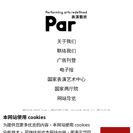
PAR 表演艺术杂志
关于我们
联络我们
广告刊登
电子报
国家表演艺术中心
国家两厅院
网站导览
国家表演艺术中心国家两厅院《PAR表演艺术》版权所有
本网站使用 cookies
©
2022
Performing arts redefined. All Rights Reserved
为提供您更多优质的内容，本网站使用 cookies
统一编号 Tax Id number 00973926
分析技术。 若继续阅览本网站内容，即表示您同
本站所提供相关演出资讯，如有异动应以主办单位公告为准。