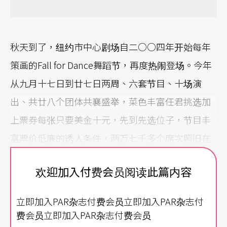
秋天到了，纽约市中心剧场自二○○四年开始每年
策画的Fall for Dance舞蹈节，再度热闹登场。今年
从九月十七日到廿七日两周、六套节目、十场演
出、共廿八个团体共襄盛举，菜色丰富任君挑选加
上票券每张只要美金十元，先到先选位子，节目丰
富票价低廉的诱人条件，两万七千多个席次照旧在
一周内卖完，是纽约秋季的舞蹈盛事。
欢迎加入付费会员阅读此篇内容
东方菜色丰富
立即加入PAR杂志付费会员立即加入PAR杂志付
今年参加的众多团体中，有四加一个来自亚洲的团
费会员立即加入PAR杂志付费会员