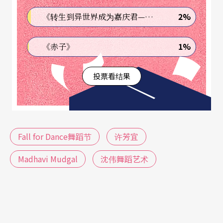
角的小祭台让空旷的舞台多了一点神圣的气氛，细
2%
《转生到异世界成为嘉庆君—发现我的祖先是诈骗集团!?》
腻的手眼身法步破解文化距离，美得让人赏心悦
目。相较之下，曾来台湾演出过的泰国箜舞舞者皮
1%
《赤子》
查（Pichet Klunchun）带来的传统舞蹈中，带有性
投票看结果
别与肢体文化的当代议题在其中；首先上场的女舞
者们，身穿金碧辉煌的传统服饰，举手投足间表现
如服装般耀眼的女性身段，皮查身著黑色衣裤，格
格不入地走进这个女性氛围，当观众头皮发麻地默
Fall for Dance舞蹈节
许芳宜
想著，不要又是一个手摇当代舞蹈大旗为搞怪而搞
Madhavi Mudgal
沈伟舞蹈艺术
怪的创作时，他开始跟著女舞者跳起一模一样的舞
步和身段，一男一女，一个严守传统，一个置身当
下，提出性别中X和Y以外是否也有Z与A的无限可
能，也挑起肢体符号在时间空间中，与潮流瞬间交