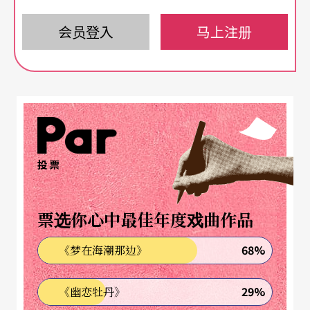
体——泰国、印度、中国、台湾，加上中国籍的纽约
当地舞团，分别在不同节目中出现。拉芳舞团以
会员登入
马上注册
《单人房双人床》中许芳宜的独舞片段再次掳获观
众和媒体青睐，现场来自台湾的观众，为来自同一
个国家的精采表现喝采，温暖且骄傲。拉芳凑巧遇
到来自中国的雷动天下现代舞团，以《冷箭》的片
段作为同一套节目的开场，技术精湛的中国舞者让
投票
观众屏气凝神地看著，直到某位舞者被另一位舞者
由动作意象的箭，射中倒地的刹那，观众笑了，舞
票选你心中最佳年度戏曲作品
终。
68%
《梦在海潮那边》
印度传统舞蹈国宝级大师Madhavi Mudgal，把传统
29%
《幽恋牡丹》
仪式舞蹈搬上纽约舞台，乐师现场演唱弹奏，右下