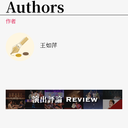
Authors
伦敦正热的Hofesh Shechter以自由不羁的爆发力紧
紧揪住观众的胃口；纽约当地的The Bakery诙谐轻
作者
快的男子双人舞，释放观众的生活压力博得一笑；
夏威夷的传统舞蹈，提醒大家美国文化中少有的民
族色彩，以及对人性关怀的庄严对待；模斯．康宁
王如萍
汉与保罗．泰勒，皆以大师姿态，带领观众重温舞
蹈发展中过去和未来的美好时光。
廿八个演出团体中，除了本篇介绍的团体之外，流
水席式的舞蹈汇演，让观众可以投其所好各取所
需，旧识新客齐聚一堂，宾主尽欢。纽约每年秋天
的舞蹈盛事，明年见。