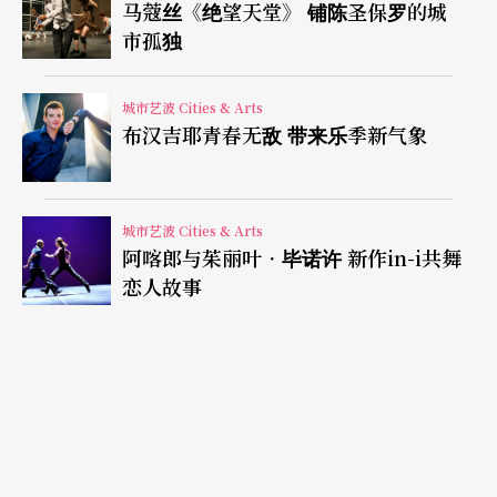
马蔻丝《绝望天堂》 铺陈圣保罗的城
板擦随意划过却仍留下痕迹的弧线，与舞者身上蓝
市孤独
灰色系列，大同小异的服装设计相互辉映；舞者井
然有序地从低层次到高层次中交错游移，每个小关
城市艺波 Cities & Arts
布汉吉耶青春无敌 带来乐季新气象
节的活动都可以是一个旋律，甚至一个音符，中国
舞的基本功也是
Map
入菜的元素，沈伟的肢体律动
加上史帝芬．赖克的极限音乐，近乎精准的运算，
城市艺波 Cities & Arts
阿喀郎与茱丽叶．毕诺许 新作in-i共舞
表现出肢体和音符视觉化的巧思，而巧思之外，人
恋人故事
体的温度似乎保留在舞台镜框中无法穿透出来，是
一道可口的开胃冷盘。
特殊料理
除了东方菜，欧美料理仍是这个汇演的主流；其中