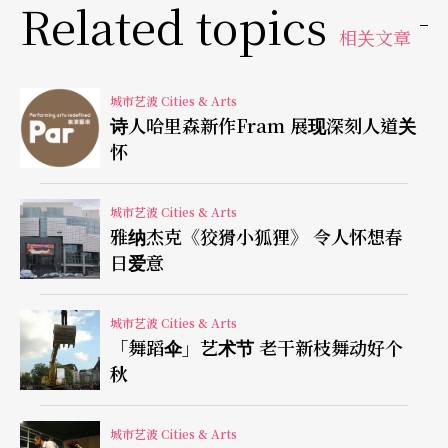
Related topics
会时的趣味想像。
相关文章
开胃菜
城市艺波 Cities & Arts
诗人哈里森新作Fram 展现深刻人道关
所谓的东方菜色中「加一」的参与者，是纽约在地
怀
最夯的舞团之一——沈伟舞蹈艺术，沈伟来自中国，
在纽约窜起，也担任今年北京奥运的舞蹈编排；节
城市艺波 Cities & Arts
雅纳杰克《狡猾小狐狸》 令人怀想春
目被安排为舞蹈节开幕的第一支舞，演出舞团旧作
日爱意
品
Map
；作品从灰暗中开始，三列原来躺平在地上
的舞者，像是一个个揉得恰到好处的高筋面粉团，
城市艺波 Cities & Arts
「舞蹈伞」艺术节 老干新枝舞动好个
柔软而有弹性的收缩和伸展；灯光逐渐明亮之后，
秋
显现出以整片黑板为背景的舞台设计，黑板上有红
蓝白各色粉笔写著不太有秩序的公式和涂鸦，也有
城市艺波 Cities & Arts