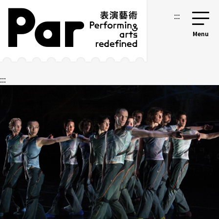
跳到主要内容区块
网站导览
:::
:::