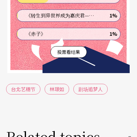
情，同时见证他们在人生屡遇困逆时不妥协的坚定
1%
《转生到异世界成为嘉庆君—发现我的祖先是诈骗集团!?》
毅力。与台湾舞蹈与剧场界关系深远的林璟如，可
说是台湾剧场服装设计的头一把交椅，在这本由资
1%
《赤子》
深艺文新闻工作者徐开尘执笔的传记中，也让我们
投票看结果
看到非服装设计科班出身的林璟如，如何克服种种
技术困难、突破自我的障碍，为舞台打造出绝美的
风景。（庄珮瑶）
台北艺穗节
林璟如
剧场追梦人
「美国基洛夫芭蕾舞学院华盛顿分校」校长亲自来
台挑选学员
Related topics