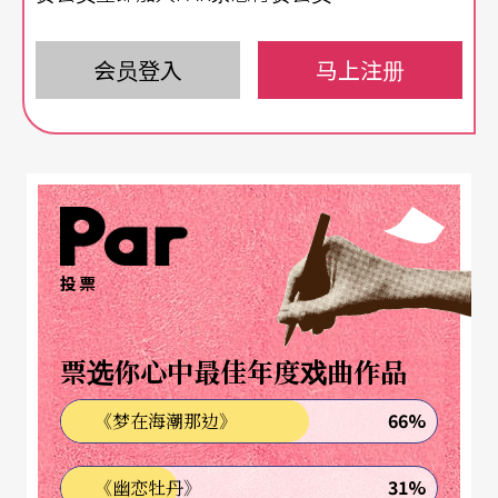
起开始，4月16日为止。报名可洽艺穗节网站www.t
aipeifringe.org。（庄珮瑶）
会员登入
马上注册
林璟如《剧场追梦人》出版
第十届国艺奖得主传记
完成
投票
第十届国家文艺奖得主的系列传记，已于林璟如的
《剧场追梦人》出版后宣告完成。六位得主柯锡
票选你心中最佳年度戏曲作品
杰、李乔、郭芝苑、汉宝德、廖庆松、林璟如的传
记自去年十二月到今年一月份陆续出齐，每一本书
66%
《梦在海潮那边》
的作者都与得主有十分密切的互动与交流，能以贴
31%
《幽恋牡丹》
身记录进而完整展现每一位艺术家在创作上的热