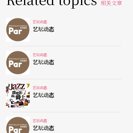
美国基洛夫芭蕾舞学院华盛顿分校的校长Marat Dau
相关文章
kayev，将于四月初来台，甄选暑期班与学年班的学
员，让台湾的优秀芭蕾舞者也有机会赴美接受专业
艺坛动态
艺坛动态
的芭蕾舞训练。美国基洛夫芭蕾舞学院的前身为环
球芭蕾舞学院成立于一九九○年，由前任美国总统
老布希邀请前基洛夫芭蕾舞团艺术总监Oleg Vinogra
艺坛动态
艺坛动态
dov赴美成立，以将马林斯基剧院的文化带来美
国。该校在九二年时与马林斯基剧院协商，正式将
校名改为基洛夫芭蕾舞学院。学院中任教的老师多
艺坛动态
艺坛动态
来自俄国瓦加诺娃舞蹈学院。这次来台甄试的校长
Marat Daukayev，本身也是基洛夫芭蕾舞团的知名
舞星，预计将在4月12日分「10～13岁」与「14～2
艺坛动态
艺坛动态
1岁」两组甄试，地点在台北市双园文艺中心（台北