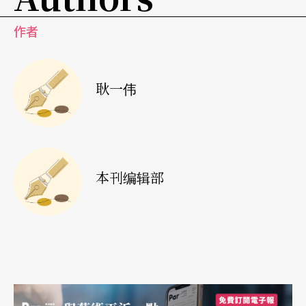
百场白先勇青春版昆曲《牡丹亭》在全球各地的演
出，累积了上万张《牡丹亭》相关照片，与该戏的
作者
相知相随，岂止是「深情」两字了得！自即日起于
香港城市大学康乐楼六楼城大艺廊展出的「四百年
耿一伟
的款款情丝—许培鸿与昆曲牡丹亭的相恋」摄影
展，即展出他精选的多幅照片：三十幅台前剧照与
四十幅幕后作品。许培鸿说：「这其中有我两种心
情，幕前是我记录『戏』的故事，幕后则是我记录
本刊编辑部
『演员』的故事。」
演员在舞台上演出的美好身姿，源于幕后不止歇的
自我磨砺与成长，许培鸿这次难得地让大家看到
《牡丹亭》幕后的种种，演员的放松、演员的专