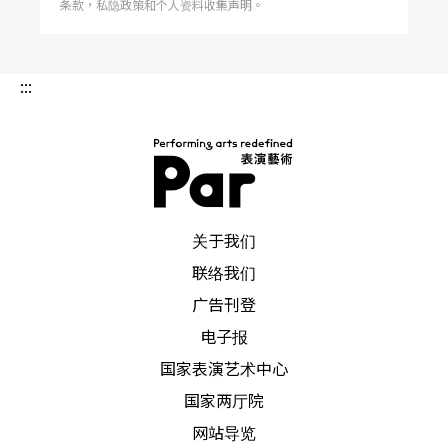
条款，私隐政策和个人资料收集声明。
明，向全世界关心剧场活动的人，谈论剧场在现今
社会的重要性。
:::
今年世界剧场日的代言人是以「被压迫者剧场」闻
名于世的巴西剧场工作者波瓦（Augusto Boal）。
世界剧场日的发言稿中，波瓦批判去年九月的经济
危机，如何改变人们的日常生活，而剧场是一种生
PAR 表演艺术杂志
关于我们
活方式，试图找出真相，改变真理。对他来说，社
联络我们
会中所有的行为都是一种表演，他的剧场是让观众
广告刊登
与演员之间的分界消失，使得观赏者变成主动的行
电子报
动者。波瓦最后强调：「我们都是演员；成为一个
国家表演艺术中心
公民不是只代表活在这样的社会当中，而是要去改
国家两厅院
变它。」
网站导览