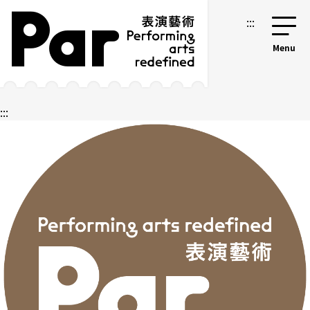
跳到主要内容区块
网站导览
:::
:::