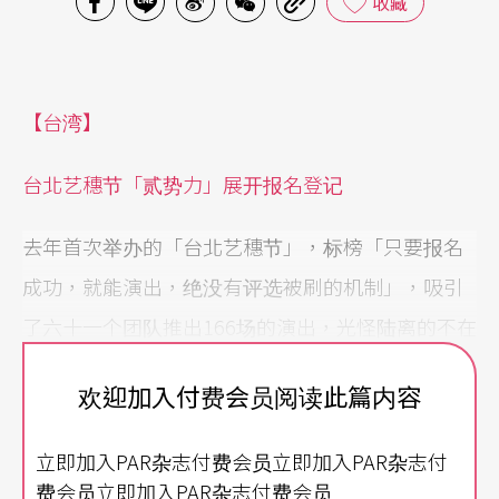
收藏
【台湾】
台北艺穗节「贰势力」展开报名登记
去年首次举办的「台北艺穗节」，标榜「只要报名
成功，就能演出，绝没有评选被刷的机制」，吸引
了六十一个团队推出166场的演出，光怪陆离的不在
少数，令人惊艳的也所在多有。今年第二届的演出
欢迎加入付费会员阅读此篇内容
时间预计自8月29日到9月13日，同去年一样在台北
各种场地演出；主办单位除了免费提供演出场地，
立即加入PAR杂志付费会员立即加入PAR杂志付
更打造行销平台举办活动行销。报名登记已自即日
费会员立即加入PAR杂志付费会员