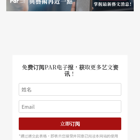
注，他说：「拍摄后台的部分，其实是戏曲之外，
最动人的地方，也是我观察每位演员最深刻的部
分。」本次展览展至5月10日。详参网站www.cciv.c
ityu.edu.hk/exhibition/hsu_peihung/（庄珮瑶）
免费订阅PAR电子报，获取更多艺文资
波瓦获选为联合国世界剧场日代言人
讯！
联合国教科文组织从1962年开始，选定3月27日这
一天，作为世界剧场日（World Theatre Day）。除
了庆祝活动之外，每年的例行活动，就是会选一位
对当代国际剧场界具有卓越贡献的人物，来担任代
立即订阅
言人。这位代言人会特别为世界剧场日发表一份声
*通过递交此表格，即表示您接受并同意已阅读本网站的使用