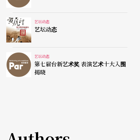
市万华区8兴义街2号）。报名详请可参活动部落格
www.wretch.cc/blog/balletkenny或电0912258477
艺坛动态
艺坛动态
王老师。（庄珮瑶）
艺坛动态
第七届台新艺术奖 表演艺术十大入围
揭晓
【国际】
「许培鸿与昆曲牡丹亭的相恋」摄影展
香港城市大
学展出
知名台湾摄影家许培鸿自2003年到2008年纪录了上
Authors