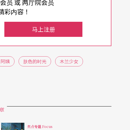
费会员 或 两厅院会员
精彩内容！
剧展，其中有五出来自于台湾，从外表坊、莎士比
马上注册
的团体皆囊括其中，还有由万芳、夏靖庭主演的
宣传等等限制，但由于节目本身组合的新鲜感，还
话题与热潮。
阿姨
肤色的时光
木兰少女
寥寥可数的品牌指标大抵只有孟京辉（创作者）与
鲜与全面的台湾小剧场大举展演，的确让向来心中
为惊讶与惊艳。
的小剧场创作者来说，在彼岸演出时，由于一切从
章
，其实是非常新鲜与健康的，因为，这可以提醒这
市场，什么是观众」。
焦点专题 Focus