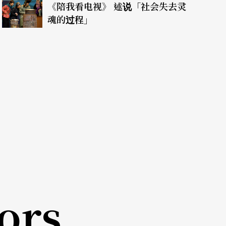
《陪我看电视》 述说「社会失去灵
魂的过程」
尬，在老一辈创作者未退位、台湾剧场硬体资源又
作经验与品牌累积，再加上台湾许多导演中心制的
，年轻一代若能善加利用相对较小的语言障碍与交
异吧），利用内地另辟战场，其实不啻为一条活
ors