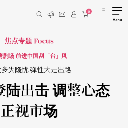
:::
0
焦点专题 Focus
湾剧场 前进中国刮「台」风
数多为隐忧 弹性大是出路
登陆出击 调整心态
正视市场