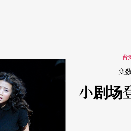
台
变
小剧场