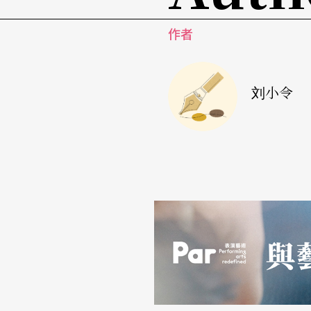
作者
刘小令