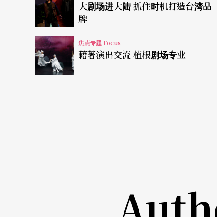
大剧场进大陆 抓住时机打造台湾品
牌
台湾中生代与新生代的创作者处境其实相当尴
有限的状况之下，根本很难有大剧场演出的制
焦点专题 Focus
藉著演出交流 植根剧场专业
大剧团本身根本也未有完善的接班计划安排下
通成本（想想去北京跟去亚维侬的机票成本差
路。
Auth