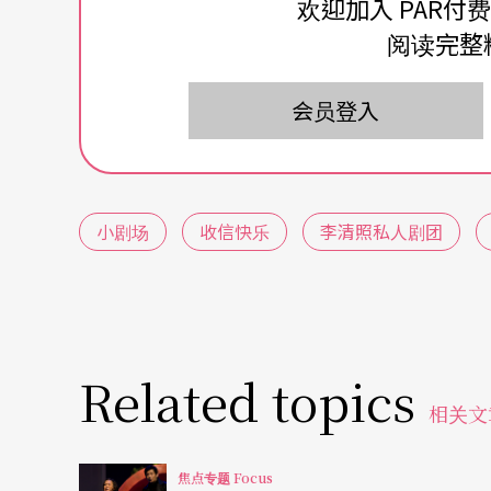
欢迎加入 PAR付
这故事，要从五年多前开始说起。
阅读完整
二○○三年的冬天，北兵马司剧场举办了一个
会员登入
亚的妹妹们的剧团、金枝演社等，中生代当红
《收信快乐》等，虽然当时受限于邀演因素与
是在北京所谓的小剧场死忠观众群中掀起某种
小剧场
收信快乐
李清照私人剧团
当时，北京根本没有什么所谓的小剧场市场，
人艺小剧场（演出场地），而在节目上尚称新
对台湾剧场产品只有表演工作坊的中国观众大
Related topics
而对于向来以取悦补助单位、亲友观众为优先
相关文
零开始，内地观众在观赏上所给予的直接反应
些长年被补助政策所惯坏的创作者，「什么是
焦点专题 Focus