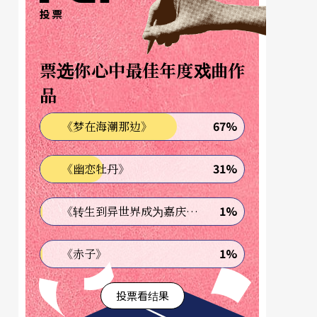
投票
票选你心中最佳年度戏曲作
品
67%
《梦在海潮那边》
31%
《幽恋牡丹》
1%
《转生到异世界成为嘉庆君—发现我的祖先是诈骗集团!?》
1%
《赤子》
投票看结果