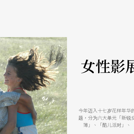
女性影
今年迈入十七岁花样年华
题，分为六大单元「新锐
簿」、「酷儿派对」、