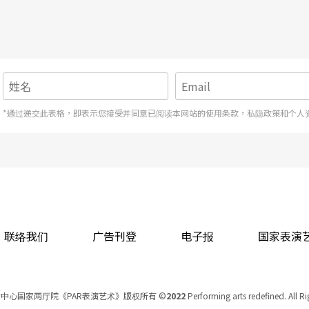
*通过递交此表格，即表示您接受并同意已阅读本网站的使用条款，私隐政策和个人
联络我们
广告刊登
电子报
国家表演
中心国家两厅院《PAR表演艺术》版权所有
©
2022
Performing arts redefined. All R