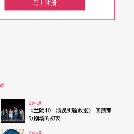
马上注册
剧电影，有著纯粹西方音乐剧的编曲与戏剧结构，
出租车要到圣路易，除了一位说法文的白人背包
非洲风味。
却影响深远的声音大师戴丽雅的传奇，而这个传奇
从一九六三年开播到一九八九年，堪称史上最长寿的影
章
》有同样的地位，对英国日后电视文化和特效人才
音器的年代，可以创造出各种稀奇古怪的声音，影
艺@电影
乐之中，也丝毫不逊色。
《兰陵40—演员实验教室》 回溯那
份剧场的初衷
分表演乡村歌曲、脱口秀、带动唱的双胞胎姊妹，
艺@电影