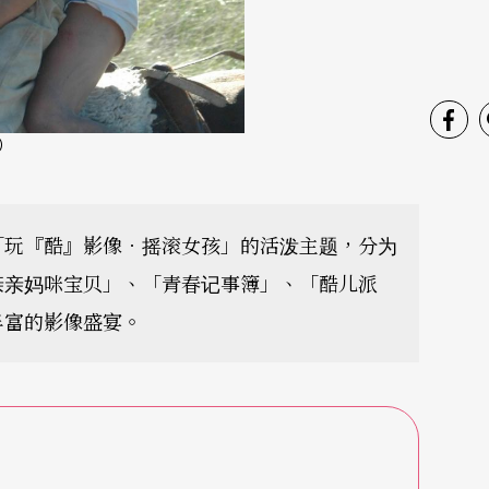
供）
「玩『酷』影像．摇滚女孩」的活泼主题，分为
亲亲妈咪宝贝」、「青春记事簿」、「酷儿派
丰富的影像盛宴。