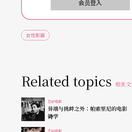
会员登入
令人惊艳的异乡风景
《歌舞旅程》是一部非洲塞内加尔出品的音乐
女性影展
七个来自不同背景怀抱理想的乘客，挤在一台
客，其余主角都是本地人，但也混入了浓浓的
《戴丽雅：声音的炼金师》描述英国鲜为人知
要从BBC的影集“Doctor Who”谈起，
Related topics
相关文
集，以神秘时光冒险为主题，与《星舰迷航记
造成莫大影响，而戴丽雅在那个没有电脑与混
艺@电影
响后来许多重量级乐团，即使在今日的电子音
异端与挑衅之外：帕索里尼的电影
诗学
《摇滚牛仔姊妹花》是全世界唯一以女同志身
艺@电影