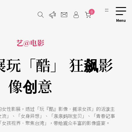
:::
0
艺@电影
展玩「酷」 狂飙影
像创意
的女性影展，透过「玩『酷』影像．摇滚女孩」的活泼主
女流」、「女身异想」、「亲亲妈咪宝贝」、「青春记事
「女孩视界．聚焦台湾」，带给观众丰富的影像盛宴。