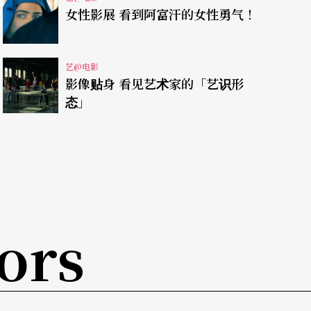
谈让我们进入他们的世界。从青少年开始街头演
女性影展 看到阿富汗的女性勇气！
等。《宝莱坞寻芳记》是充满印度风味的独幕剧，
温存，却没想到眼前妖媚女子竟是男儿身，也有完
艺@电影
小房间内。
影像贴身 看见艺术家的「艺识形
态」
孔特的第一部作品，根据她的童年经历改拍而成，
父亲会来接她回家，在孤儿院中从排斥到尝试逃跑
夫妻的收养，内心世界的转折，非常感人，在韩国
ors
相喜的《达尔文绘本》是一部韩国动画短片，有著
妙结合了创世纪、进化论与环保议题等奇怪的作
，海里有另一只恐龙，也暗恋著他…，故事的发展