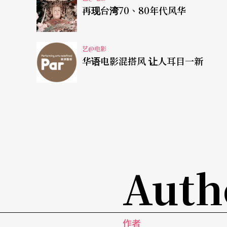
是纽西兰的国宝，导演运用丰富素材与深入访
再现台湾70、80年代风华
唱，参与反对运动，最后到世界各地巡回演出
一心想寻短的失业老师，想在生命最后找女人
艺@电影
全不同宝莱坞的歌舞场面，场景完全只在一个
华语电影混搭风 让人耳目一新
「韩流」里的女性丰沛创意
《等待回家的日子》是法籍韩裔导演乌妮．勒
她被父亲遗弃在天主教会的孤儿院，一心以为
自杀等，到后来失落放弃，接受来自法国一对
Auth
大导李沧东的指导下，夺下多项国际奖项。宋
手绘风格，充满宛如梦境般的想像力，却又巧
品，男人用肋骨创造出另一半，却是一只恐龙
作者
绝对超乎想像。