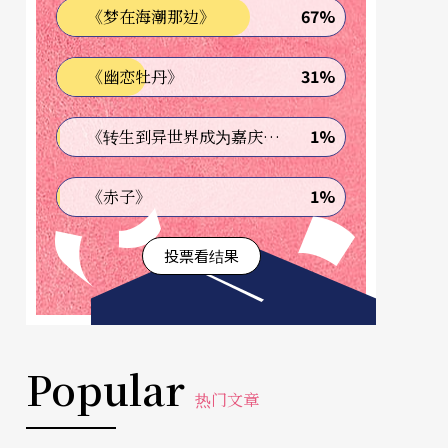
67%
《梦在海潮那边》
31%
《幽恋牡丹》
1%
《转生到异世界成为嘉庆君—发现我的祖先是诈骗集团!?》
1%
《赤子》
投票看结果
Popular
热门文章