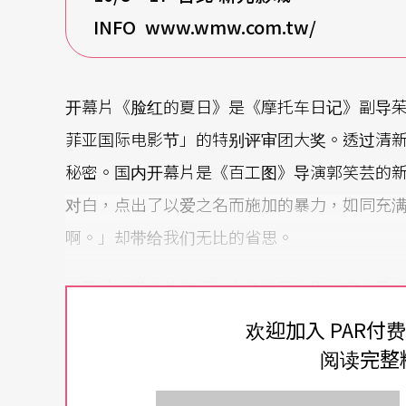
INFO www.wmw.com.tw/
开幕片《脸红的夏日》是《摩托车日记》副导茱
菲亚国际电影节」的特别评审团大奖。透过清
秘密。国内开幕片是《百工图》导演郭笑芸的
对白，点出了以爱之名而施加的暴力，如同充
啊。」却带给我们无比的省思。
闭幕片《借来的幸福》由身兼舞台剧作家与导
织，误杀无辜民众，只好放弃一切流亡异乡，
欢迎加入 PAR付
戏剧张力。国内闭幕片为《无米乐》导演颜兰
阅读完整
情故事，巧妙勾勒出台湾民主运动的全貌与历