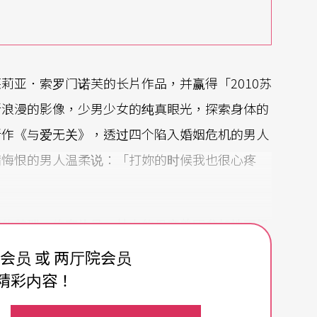
莉亚．索罗门诺芙的长片作品，并赢得「2010苏
新浪漫的影像，少男少女的纯真眼光，探索身体的
新作《与爱无关》，透过四个陷入婚姻危机的男人
满悔恨的男人温柔说：「打妳的时候我也很心疼
演的苏珊．施奈执导，片中的母亲曾因参加地下组
在政治理想与母亲角色之间的两难，突显出冲突与
费会员 或 两厅院会员
权与庄益增的新片《牵阮的手》，透过田妈妈的爱
精彩内容！
程，拼凑起我们破碎的历史记忆。