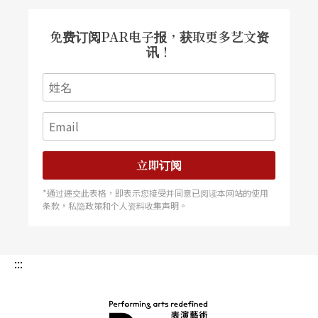
藉著音乐创作来对既有体制失序不彰，引发冲突情
免费订阅PAR电子报，获取更多艺文资
绪，具体行动隐而未发，而借音乐宣示思想的意
讯！
图，更明确的展现在末段的散板装饰奏和疾板的尾
声，这种深刻且内在的独特感情，在两件西洋乐器
仍然保持著中慢速度，缓慢而沉厚，古筝却是急疾
而激动中展示，有很不错的效果，然个人更期待古
立即订阅
筝独奏的华彩装饰奏，可以更加激情些，尾声的疾
*通过递交此表格，即表示您接受并同意已阅读本网站的使用
板同样可以更急和更疾些，感染力亦当能更大。
条款，私隐政策和个人资料收集声明。
《天籁．逸韵》不同文化生活体验
:::
音乐会压轴的《天籁‧逸韵》，同样是在台湾首演
的乐曲，是旅居汉堡的北京作曲家陈晓勇一九九八