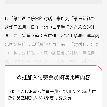
以「筝与西洋乐器的对话」来作为「筝乐新视野」
这场于五月一日在台北中山堂举行的音乐会的注
脚，并不完全正确；五位作曲家采用筝与西洋室内
乐团结合的形式所写的五首作品，「对话」只是其
中一种手法和效果，其中还包含了对抗、自说自
话、同声呼应、相互牵引、竞逐、抗拒、融合……
甚至可以说，五首乐曲共通之处不在于「对话」，
欢迎加入付费会员阅读此篇内容
而在于组合中的西洋乐器虽然各有不同，但相同的
是，更关注在形式以外所形成的音响色彩的变化，
立即加入PAR杂志付费会员立即加入PAR杂志付
且已能摆脱只是形式上的有机结合，从新的音响色
费会员立即加入PAR杂志付费会员
彩追求中，在内容情感的表达上，呈现出新的视野