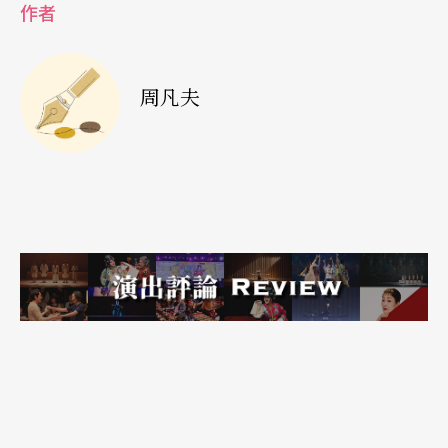
一首具有标题，但却是无标题的「纯音乐」，四件
作者
乐器的不同音韵交织中，同样能让人浮想翩翩。
周凡夫
《夜魔》宣示深刻内在独特感情
接著樊慰慈「现身说法」亲自上台演奏他的《夜
魔》，这原是一首以「多声弦制筝」创作的独奏筝
曲，今回是加上低音单簧管，和低音提琴的三重奏
室内乐版的世界首演。「多声弦制筝」是同一乐器
上有两面筝，各自采用不同的定弦，这台新乐器当
日在樊慰慈双手下见出表现力确是大大增加，两件
低音西洋乐器的低音音色，则将全曲的情感内容变
得更为深刻内歛；乐曲开始在低音单簧管及低音提
琴的音色中，即时营造出深沉内歛的气氛，作曲家