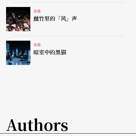
的无标题乐曲的空间。
音乐
丝竹里的「风」声
《色×》短小讨好让人浮想翩翩
世界首演的《色×》展开下半场的节目，由作曲
音乐
家，亦是音乐会主持人的李子声指挥，叶娟礽以一
暗室中的黑猫
台廿一弦筝与单簧管、小提琴及大提琴组成的四重
奏形式小品，长约七分钟，是整套节目最短的一
首，构思亦较简单，是作曲家近十余年探求器乐声
音与音质表现的系列作品，曲中通过简短的旋律，
让不同乐器的纯粹音色自然扩散，加以展开，由松
至紧、由慢变急，最后再归平静，显得细腻而富有
Authors
层次之美，短小而出众，很讨好；这可以说同样是