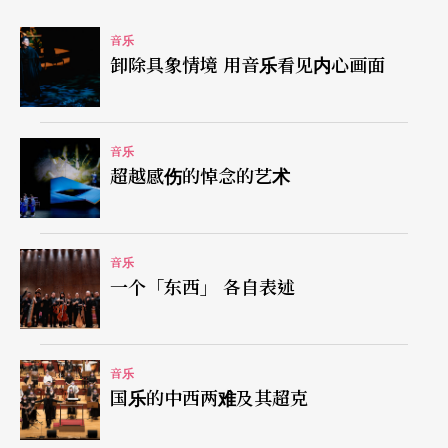
协乐团（弦乐五部加上长笛、单簧管及敲击），在
郭联昌指挥下演出。该曲演出时间长达廿一、二分
音乐
卸除具象情境 用音乐看见内心画面
钟，是全场音乐会最长的一首作品，虽以协奏曲为
名，古筝仍是全曲的中心乐器，但处理上却是各乐
器相呼应融合的室内乐效果，多于是相互竞逐的协
音乐
超越感伤的悼念的艺术
奏曲型态，全曲三个乐章的构思工整完美，首乐章
的〈点〉，（古筝融入管弦乐的「点描性」色彩
中），和次乐章的〈线〉（古筝的东方韵味旋律带
音乐
一个「东西」 各自表述
领著管弦乐），被动与主动，点滴与线条，形成独
特的对比效果；到终章〈面〉，前两乐章的〈点〉
与〈线〉互相结合，音乐的织体更为复杂，展现出
音乐
东、西方文化交流绝非简单的事，一首具有标题的
国乐的中西两难及其超克
乐曲，带给听众的却是能让人浮想连篇，更为广阔