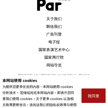
年的创作。由郭联昌指挥，以筝、钢琴及敲击三位
乐手主奏，结合弦乐四部，长笛及单簧管的七人小
PAR 表演艺术杂志
关于我们
乐队来演出的作品，是作曲家过往在中国大陆，和
联络我们
在海外生活于不同文化下的生活体验。全曲十四分
广告刊登
钟，慢板的第一段，仿如是不同文化接触，相互影
电子报
响的开始，一种「热身」状态；快速且节奏强烈的
国家表演艺术中心
第二段，不仅古筝，钢琴采用了非常规奏法，大小
国家两厅院
网站导览
两个中国堂鼓、两个梆子及一个大鼓，更为这段音
乐增添了强烈的动力感，复杂且不稳定的现象，岂
国家表演艺术中心国家两厅院《PAR表演艺术》版权所有
本网站使用 cookies
©
2022
Performing arts redefined. All Rights Reserved
非正是不同文化在接触后难以避免的矛盾冲突、排
为提供您更多优质的内容，本网站使用 cookies
统一编号 Tax Id number 00973926
斥，不明确的写照吗？最后一段是由陈伊瑜的筝，
分析技术。 若继续阅览本网站内容，即表示您同
本站所提供相关演出资讯，如有异动应以主办单位公告为准。
我同意
意我们使用 cookies，关于更多 cookies 以及相
服务条款
｜
隐私权声明
｜
著作权声明
李宜珍的钢琴和王小尹的打击乐组成的三重奏音
关政策更新资讯，请阅读我们的隐私权政策与使用