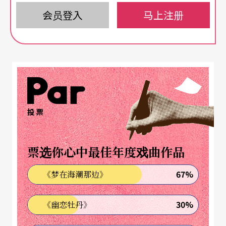
和新的空间，而且曲曲不同。
会员登入
马上注册
《东南西北
Ⅴ
》抽象感情形象化
开场潘皇龙的《东南西北Ⅴ》，是二○○九年在阿
拉斯加首演，其后又在台湾及多个城市演出过的作
品，乐曲采用筝与弦乐四重奏形式，听众在三个乐
投票
章中，不大可能听得到各乐章的音高素材与潘皇龙
人生中参与过几个重要组织的成立年份的关系，但
票选你心中最佳年度戏曲作品
却必然可以感受得到弦乐四重奏此一西方重要的室
67%
《梦在海潮那边》
内乐编制，在加入古筝的弹拨音响及拍打琴身等独
特设计音效后，整个色彩的层次更为丰富多样。作
30%
《幽恋牡丹》
曲家在该曲中要展示对生命的尊崇和礼赞，和对友