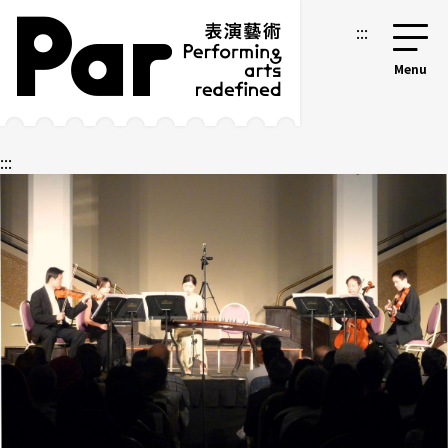
跳到主要内容区块
网站导览
:::
:::