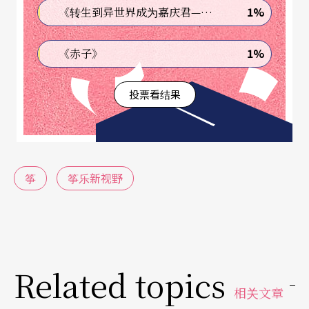
谊歌颂的「抽象感情」，都变得较「形象」化了，
1%
《转生到异世界成为嘉庆君—发现我的祖先是诈骗集团!?》
尤其是第三乐章〈礼赞〉的尾声，不同声部中嵌入
1%
《赤子》
《生日快乐》的旋律音调，象征意义清晰不过。当
然，如不看场刊中的乐曲介绍，不大可能知道此乐
投票看结果
章中的音高素材来自马水龙和作曲家自己的英文名
字中「内含之音高」有关，赖宜絜的古筝则以在中
间乐章中的表现最为突出。
筝
筝乐新视野
《点、线、面》东西文化交流不简单
留美发展的作曲家李志纯的《点、线、面》则是于
二○○三年于纽约首演，且已录制成CD的乐曲，今
Related topics
次才首次在台湾由叶娟礽以一台廿六弦筝和现代音
相关文章