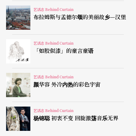
自编自导了作品《东京笔记》，成为他的成名作，
艺活志 Behind Curtain
并且得到日本最重要的剧本奖「岸田国士奖」。
布拉姆斯与孟德尔颂的美丽故乡—汉堡
巨细靡遗的剧本打造出舞台上的自然
艺活志 Behind Curtain
平田织佐的剧本极度写实，有种安静与冷澈的风
「如胶似漆」的童言童语
格，因此有人称他的戏为「安静的戏剧」。他提倡
「现代口语戏剧理论」，因为他认为日本现代戏剧
是借由西方剧本的翻译所引进，因此日本的现代戏
艺活志 Behind Curtain
颜华容 外冷内热的彩色宇宙
剧远离日本原有的语言，以概念堆砌构筑出一种特
殊的文体，形成一个「又像是日语，可是又不是日
语的奇怪的语言系统」。而日本的演员为了在舞台
艺活志 Behind Curtain
杨锦聪 初衷不变 回旋激荡音乐无界
上让这种「奇怪的语言系统」具有「真实性」，因
此勉强自己的自然身体，而发展出一套独自的表演