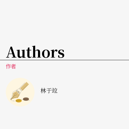
体系。因此，平田织佐主张要将戏剧的语言回归到
日本的现实性上。他认为，人的生活并不是一连串
戏剧性的事件，而是喋喋不休、看似平凡的对话。
因此，在他的舞台常常出现背台的演员、难以听懂
Authors
的喃喃自语、复数重叠的对话等。评论家内田洋一
用「记载五线谱上的音符」来形容平田的剧本。因
作者
为他的剧本充满著各种记号以及数字，精准地标的
出演员的位置、台词与台词之间沉默的长度、台词
林于竝
被中断的地方、或者多重台词重叠的位置等，其主
要的目的，就是企图要捕捉日本人口语的真实性。
《完全演剧手册》让我们看到平常难得一见的排练
光景。平田给演员笔记的用语十分有趣。关于说话