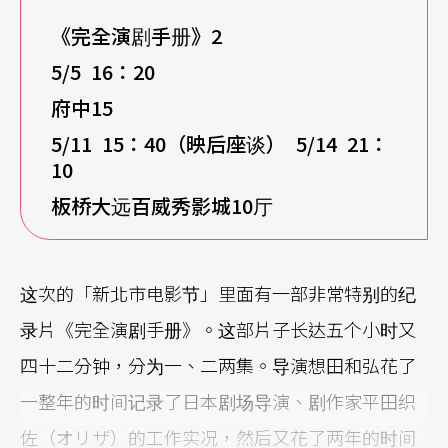
《完全演剧手册》
2
5/5 1
6
：
20
府中15
5/11 15
：
40
（映后座谈）
5/14 2
1
：
10
板桥大远百威秀影城10
厅
这次的「新北市电影节」里面有一部非常特别的纪
录片《完全演剧手册》。这部片子长达五个小时又
四十二分钟，分为一、二两集。导演想田和弘花了
一整年的时间记录了日本剧场导演、剧作家平田织
佐（オリザ）的工作实况，然后又花了两年的时间