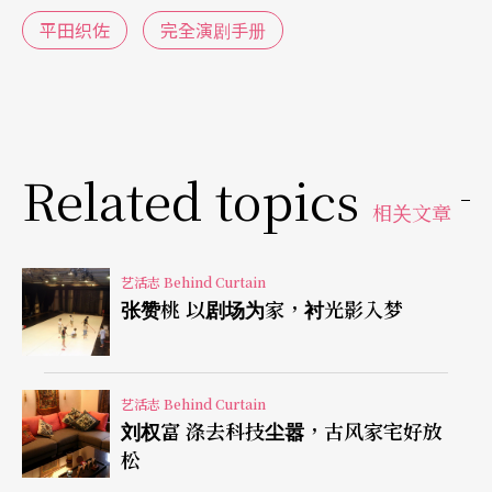
的时候，平田毅然决然地休学，独自以骑脚踏车的
平田织佐
完全演剧手册
方式环游世界廿六个国家。之后，他还出版了一本
游记成为年少作家。在进入基督教国际大学就读之
后，平田成立了剧团「青年团」，开始他的戏剧活
动。在大三那年，平田到韩国的延世大学留学。这
Related topics
相关文章
一年的留学经验除了让他练就一口流利的韩语之
外，更在之后以韩国为素材，发表了三个所谓「韩
艺活志 Behind Curtain
国三部曲」的舞台作品。大学毕业那年，平田的父
张赞桃 以剧场为家，衬光影入梦
亲贷款一亿日圆，将自己的房子改建成「驹场AGOR
A剧场」，平田因此成为剧场的经营者。因为背负著
艺活志 Behind Curtain
巨额负债，平田必须努力经营剧场，同时也展开
刘权富 涤去科技尘嚣，古风家宅好放
「青年团」旺盛的戏剧创作活动。一九九四年，他
松