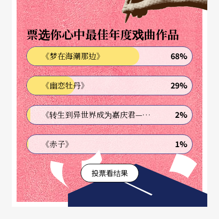
评论、带工作坊，守备范围横跨创作面、行政面到
市场面，他几乎就是戏剧的全部，并且在自由党执
票选你心中最佳年度戏曲作品
政时期担任「内阁官房参与」（相当于「行政院政
68%
《梦在海潮那边》
务顾问」）的职位，鸠山由纪夫担任内阁总理大臣
时的就职演说讲稿就是由平田撰稿的。难怪纪录片
29%
《幽恋牡丹》
导演会选择他为题材。
2%
《转生到异世界成为嘉庆君—发现我的祖先是诈骗集团!?》
平田织佐出生于一九六二年，他于一九八○年代开
始戏剧活动，属于所谓「第三世代」的剧作家与导
1%
《赤子》
演。平田织佐有著异于常人的成长经历，而这个特
投票看结果
殊的经历来自于他的家庭背景。平田的祖父是日本
著名的医生，父亲是电影脚本剧作家，母亲是心理
咨商师，家庭氛围既开明又务实。在十三岁念国中