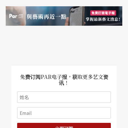
的速度、微妙尾音高低、停顿的时间等等，平田给
演员的指示简直是细微而具体。因此平田的演员分
为两种类型，一种是凭直觉掌握平田的笔记，另一
种是在心中默默数秒。想田和弘称自己的纪录片为
「观察电影」。他企图让拍摄纪录片成为最直接的
观察行为，因此他的电影没有事先写好的脚本，没
有口述旁白，不使用背景音乐，平静地让眼前的事
免费订阅PAR电子报，获取更多艺文资
物呈现出它自己。因此，透过想田和弘镜头的暴
讯！
露，我们看见平田的舞台当中的「自然」，其实是
最「人工的」。戏剧的「自然」，透过纪录片镜头
的「自然」，倒转成为另一种奇妙的感觉。在《完
全演剧手册》里，我们常常分不清楚「青年团」的