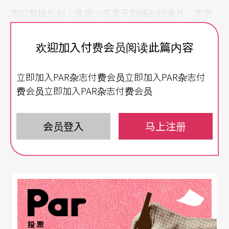
加以剪辑后制。这是一部关于剧场的纪录片，里面
充满了排戏、写剧本、行政工作、装台、演出、申
欢迎加入付费会员阅读此篇内容
请经费、报税、巡回演出等等镜头，如果喜欢戏
剧、又对日本的戏剧好奇的话，这个纪录片可以让
立即加入PAR杂志付费会员立即加入PAR杂志付
你完全窥探身为一个日本剧场人到底是怎么过生活
费会员立即加入PAR杂志付费会员
的。
会员登入
马上注册
平田织佐几乎就是戏剧的全部
平田织佐戴著一支圆眼镜，脸色苍白，表情温和而
理性，完全符合漫画里「作家」的角色形象。除了
导演、剧作家之外，他是日本「演剧人会议」的理
事长、日本大阪大学的专任教授、剧场经营者、写
投票