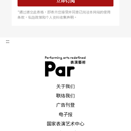
立即订阅
演员到底是排戏还是日常的对话。纪录片里，「青
*通过递交此表格，即表示您接受并同意已阅读本网站的使用
年团」的资深演员志贺广太郎生日的场景，平田借
条款，私隐政策和个人资料收集声明。
由排戏「设计」志贺，当排练场场上演员的台词不
著痕迹地转换成「今天不是你的生日吗」，其他团
:::
员端出蛋糕，在志贺充满诧异的表情上，我们也跟
著错乱，这到底是记录还是一出戏？
镜头毫不留情地凝视艺术背面的现实
PAR 表演艺术杂志
关于我们
因为剧场经营的背景，平田除了戏剧创作之外，他
联络我们
更关注日本的戏剧环境制度面。他以活跃的论述活
广告刊登
动对日本的剧场制度与文化预算提出见解。而《完
电子报
全演剧手册》除了排练等创作的第一现场之外，更
国家表演艺术中心